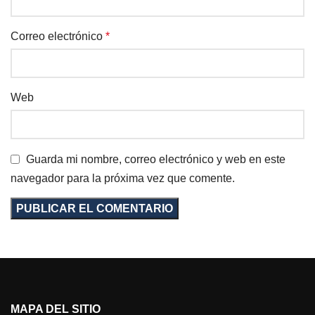
Correo electrónico
*
Web
Guarda mi nombre, correo electrónico y web en este
navegador para la próxima vez que comente.
MAPA DEL SITIO