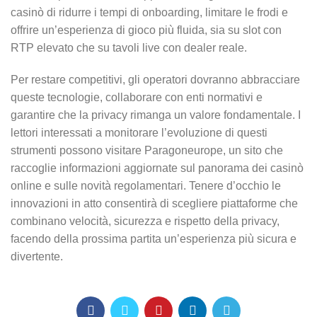
casinò di ridurre i tempi di onboarding, limitare le frodi e
offrire un’esperienza di gioco più fluida, sia su slot con
RTP elevato che su tavoli live con dealer reale.
Per restare competitivi, gli operatori dovranno abbracciare
queste tecnologie, collaborare con enti normativi e
garantire che la privacy rimanga un valore fondamentale. I
lettori interessati a monitorare l’evoluzione di questi
strumenti possono visitare Paragoneurope, un sito che
raccoglie informazioni aggiornate sul panorama dei casinò
online e sulle novità regolamentari. Tenere d’occhio le
innovazioni in atto consentirà di scegliere piattaforme che
combinano velocità, sicurezza e rispetto della privacy,
facendo della prossima partita un’esperienza più sicura e
divertente.