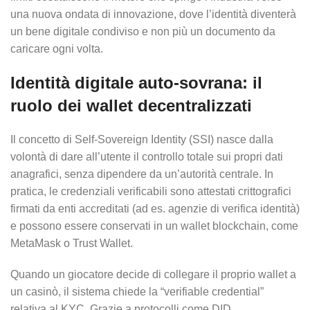
una nuova ondata di innovazione, dove l’identità diventerà
un bene digitale condiviso e non più un documento da
caricare ogni volta.
Identità digitale auto‑sovrana: il
ruolo dei wallet decentralizzati
Il concetto di Self‑Sovereign Identity (SSI) nasce dalla
volontà di dare all’utente il controllo totale sui propri dati
anagrafici, senza dipendere da un’autorità centrale. In
pratica, le credenziali verificabili sono attestati crittografici
firmati da enti accreditati (ad es. agenzie di verifica identità)
e possono essere conservati in un wallet blockchain, come
MetaMask o Trust Wallet.
Quando un giocatore decide di collegare il proprio wallet a
un casinò, il sistema chiede la “verifiable credential”
relativa al KYC. Grazie a protocolli come DID