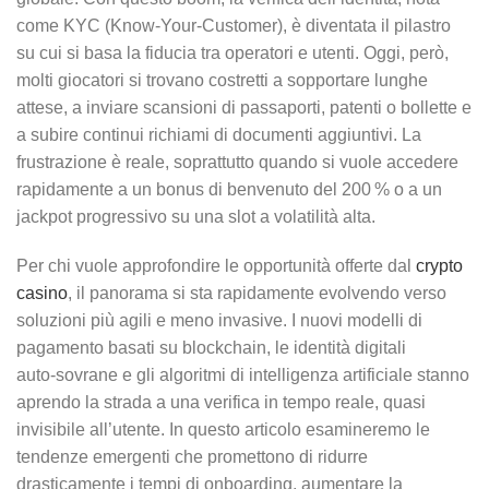
come KYC (Know‑Your‑Customer), è diventata il pilastro
su cui si basa la fiducia tra operatori e utenti. Oggi, però,
molti giocatori si trovano costretti a sopportare lunghe
attese, a inviare scansioni di passaporti, patenti o bollette e
a subire continui richiami di documenti aggiuntivi. La
frustrazione è reale, soprattutto quando si vuole accedere
rapidamente a un bonus di benvenuto del 200 % o a un
jackpot progressivo su una slot a volatilità alta.
Per chi vuole approfondire le opportunità offerte dal
crypto
casino
, il panorama si sta rapidamente evolvendo verso
soluzioni più agili e meno invasive. I nuovi modelli di
pagamento basati su blockchain, le identità digitali
auto‑sovrane e gli algoritmi di intelligenza artificiale stanno
aprendo la strada a una verifica in tempo reale, quasi
invisibile all’utente. In questo articolo esamineremo le
tendenze emergenti che promettono di ridurre
drasticamente i tempi di onboarding, aumentare la