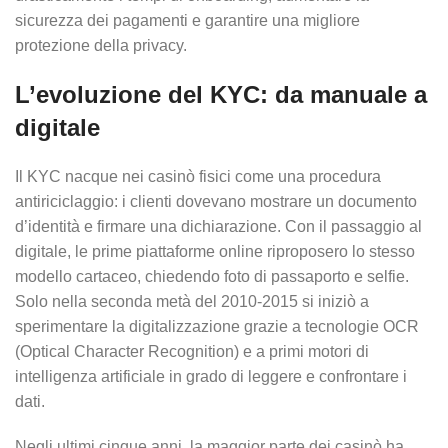
sicurezza dei pagamenti e garantire una migliore
protezione della privacy.
L’evoluzione del KYC: da manuale a
digitale
Il KYC nacque nei casinò fisici come una procedura
antiriciclaggio: i clienti dovevano mostrare un documento
d’identità e firmare una dichiarazione. Con il passaggio al
digitale, le prime piattaforme online riproposero lo stesso
modello cartaceo, chiedendo foto di passaporto e selfie.
Solo nella seconda metà del 2010‑2015 si iniziò a
sperimentare la digitalizzazione grazie a tecnologie OCR
(Optical Character Recognition) e a primi motori di
intelligenza artificiale in grado di leggere e confrontare i
dati.
Negli ultimi cinque anni, la maggior parte dei casinò ha