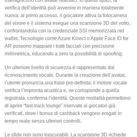
interagiscono con avatar realistici. In questi spazi, la
verifica dell’identità può avvenire in maniera totalmente
nuova: al primo accesso, il giocatore attiva la fotocamera
del visore e il sistema esegue una scansione 3D del volto,
confrontandola con la credenziale SSI memorizzata nel
wallet. Tecnologie come Azure Kinect o Apple Face ID for
AR possono mappare i tratti facciali con precisione
millimetrica, riducendo a zero la possibilità di spoofing.
Un ulteriore livello di sicurezza è rappresentato dal
riconoscimento vocale. Durante la creazione dell’avatar,
l’utente pronuncia una frase pre‑definita; il motore vocale
verifica l’impronta acustica e, se corrisponde a quella
registrata, conferma l’identità. Queste modalità permettono
di aprire “fast‑track lounge” riservate ai giocatori già
verificati, dove i bonus di cashback vengono erogati in
tempo reale senza ulteriori controlli.
Le sfide non sono trascurabili. La scansione 3D richiede