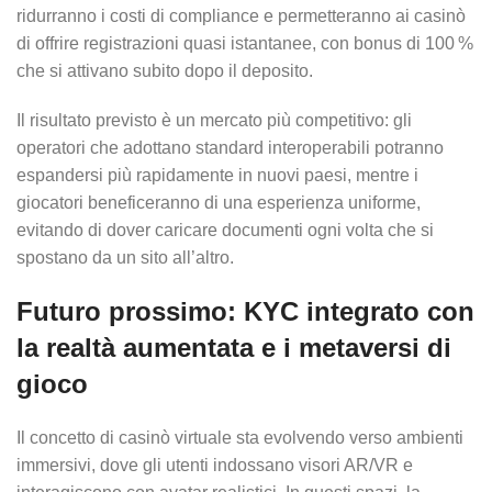
ridurranno i costi di compliance e permetteranno ai casinò
di offrire registrazioni quasi istantanee, con bonus di 100 %
che si attivano subito dopo il deposito.
Il risultato previsto è un mercato più competitivo: gli
operatori che adottano standard interoperabili potranno
espandersi più rapidamente in nuovi paesi, mentre i
giocatori beneficeranno di una esperienza uniforme,
evitando di dover caricare documenti ogni volta che si
spostano da un sito all’altro.
Futuro prossimo: KYC integrato con
la realtà aumentata e i metaversi di
gioco
Il concetto di casinò virtuale sta evolvendo verso ambienti
immersivi, dove gli utenti indossano visori AR/VR e