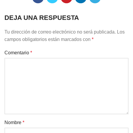
DEJA UNA RESPUESTA
Tu dirección de correo electrónico no será publicada.
Los
campos obligatorios están marcados con
*
Comentario
*
Nombre
*