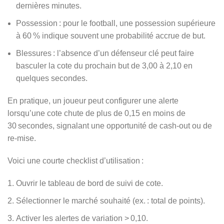
dernières minutes.
Possession : pour le football, une possession supérieure
à 60 % indique souvent une probabilité accrue de but.
Blessures : l’absence d’un défenseur clé peut faire
basculer la cote du prochain but de 3,00 à 2,10 en
quelques secondes.
En pratique, un joueur peut configurer une alerte
lorsqu’une cote chute de plus de 0,15 en moins de
30 secondes, signalant une opportunité de cash‑out ou de
re‑mise.
Voici une courte checklist d’utilisation :
Ouvrir le tableau de bord de suivi de cote.
Sélectionner le marché souhaité (ex. : total de points).
Activer les alertes de variation > 0,10.