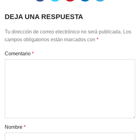
DEJA UNA RESPUESTA
Tu dirección de correo electrónico no será publicada.
Los
campos obligatorios están marcados con
*
Comentario
*
Nombre
*