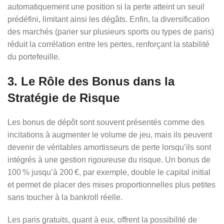
automatiquement une position si la perte atteint un seuil
prédéfini, limitant ainsi les dégâts. Enfin, la diversification
des marchés (parier sur plusieurs sports ou types de paris)
réduit la corrélation entre les pertes, renforçant la stabilité
du portefeuille.
3. Le Rôle des Bonus dans la
Stratégie de Risque
Les bonus de dépôt sont souvent présentés comme des
incitations à augmenter le volume de jeu, mais ils peuvent
devenir de véritables amortisseurs de perte lorsqu’ils sont
intégrés à une gestion rigoureuse du risque. Un bonus de
100 % jusqu’à 200 €, par exemple, double le capital initial
et permet de placer des mises proportionnelles plus petites
sans toucher à la bankroll réelle.
Les paris gratuits, quant à eux, offrent la possibilité de