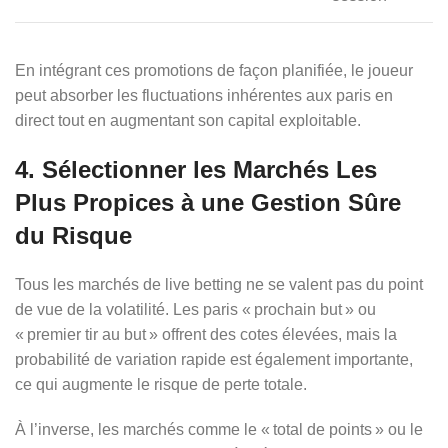
En intégrant ces promotions de façon planifiée, le joueur
peut absorber les fluctuations inhérentes aux paris en
direct tout en augmentant son capital exploitable.
4. Sélectionner les Marchés Les
Plus Propices à une Gestion Sûre
du Risque
Tous les marchés de live betting ne se valent pas du point
de vue de la volatilité. Les paris « prochain but » ou
« premier tir au but » offrent des cotes élevées, mais la
probabilité de variation rapide est également importante,
ce qui augmente le risque de perte totale.
À l’inverse, les marchés comme le « total de points » ou le