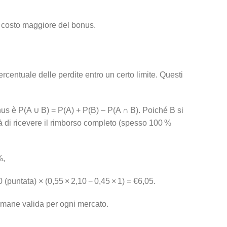
l costo maggiore del bonus.
centuale delle perdite entro un certo limite. Questi
onus è P(A ∪ B) = P(A) + P(B) – P(A ∩ B). Poiché B si
ità di ricevere il rimborso completo (spesso 100 %
%,
0 (puntata) × (0,55 × 2,10 − 0,45 × 1) = €6,05.
 rimane valida per ogni mercato.