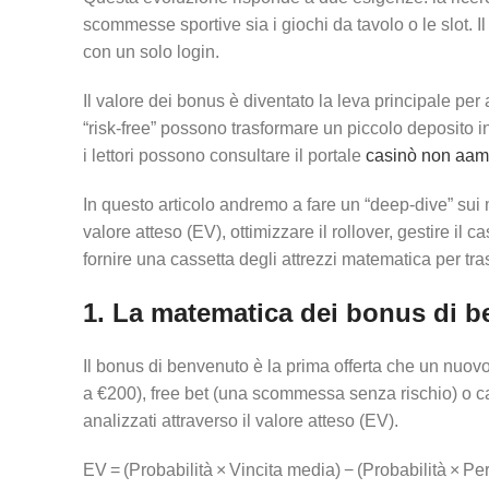
scommesse sportive sia i giochi da tavolo o le slot. Il
con un solo login.
Il valore dei bonus è diventato la leva principale pe
“risk‑free” possono trasformare un piccolo deposito in 
i lettori possono consultare il portale
casinò non aam
In questo articolo andremo a fare un “deep‑dive” sui m
valore atteso (EV), ottimizzare il rollover, gestire il
fornire una cassetta degli attrezzi matematica per tra
1. La matematica dei bonus di b
Il bonus di benvenuto è la prima offerta che un nuov
a €200), free bet (una scommessa senza rischio) o ca
analizzati attraverso il valore atteso (EV).
EV = (Probabilità × Vincita media) − (Probabilità × Pe