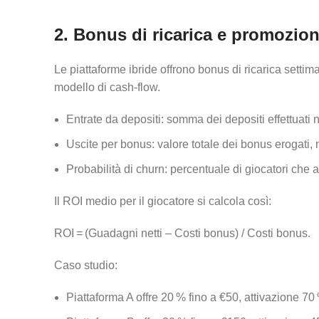
2. Bonus di ricarica e promozioni
Le piattaforme ibride offrono bonus di ricarica settima
modello di cash‑flow.
Entrate da depositi: somma dei depositi effettuati 
Uscite per bonus: valore totale dei bonus erogati, mo
Probabilità di churn: percentuale di giocatori che
Il ROI medio per il giocatore si calcola così:
ROI = (Guadagni netti – Costi bonus) / Costi bonus.
Caso studio:
Piattaforma A offre 20 % fino a €50, attivazione 70