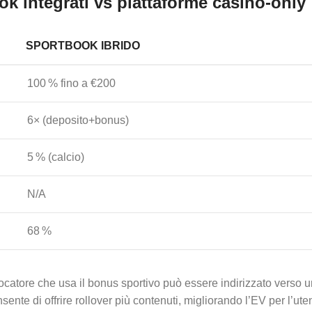
ok integrati vs piattaforme casino‑only
SPORTBOOK IBRIDO
100 % fino a €200
6× (deposito+bonus)
5 % (calcio)
N/A
68 %
 giocatore che usa il bonus sportivo può essere indirizzato vers
sente di offrire rollover più contenuti, migliorando l’EV per l’ute