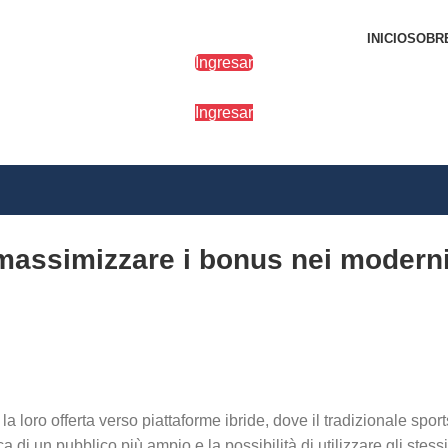
INICIO
SOBR
Ingresar
Ingresar
massimizzare i bonus nei moderni 
a loro offerta verso piattaforme ibride, dove il tradizionale spo
di un pubblico più ampio e la possibilità di utilizzare gli stess