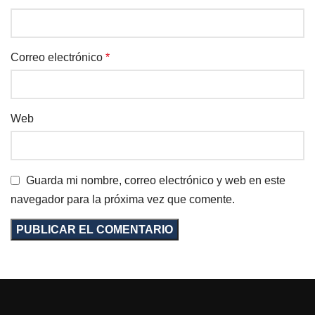
Correo electrónico
*
Web
Guarda mi nombre, correo electrónico y web en este
navegador para la próxima vez que comente.