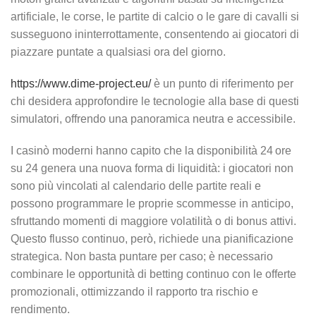
artificiale, le corse, le partite di calcio o le gare di cavalli si
susseguono ininterrottamente, consentendo ai giocatori di
piazzare puntate a qualsiasi ora del giorno.
https://www.dime-project.eu/
è un punto di riferimento per
chi desidera approfondire le tecnologie alla base di questi
simulatori, offrendo una panoramica neutra e accessibile.
I casinò moderni hanno capito che la disponibilità 24 ore
su 24 genera una nuova forma di liquidità: i giocatori non
sono più vincolati al calendario delle partite reali e
possono programmare le proprie scommesse in anticipo,
sfruttando momenti di maggiore volatilità o di bonus attivi.
Questo flusso continuo, però, richiede una pianificazione
strategica. Non basta puntare per caso; è necessario
combinare le opportunità di betting continuo con le offerte
promozionali, ottimizzando il rapporto tra rischio e
rendimento.