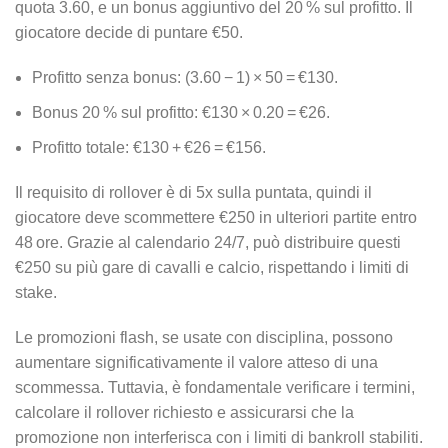
quota 3.60, e un bonus aggiuntivo del 20 % sul profitto. Il
giocatore decide di puntare €50.
Profitto senza bonus: (3.60 − 1) × 50 = €130.
Bonus 20 % sul profitto: €130 × 0.20 = €26.
Profitto totale: €130 + €26 = €156.
Il requisito di rollover è di 5x sulla puntata, quindi il
giocatore deve scommettere €250 in ulteriori partite entro
48 ore. Grazie al calendario 24/7, può distribuire questi
€250 su più gare di cavalli e calcio, rispettando i limiti di
stake.
Le promozioni flash, se usate con disciplina, possono
aumentare significativamente il valore atteso di una
scommessa. Tuttavia, è fondamentale verificare i termini,
calcolare il rollover richiesto e assicurarsi che la
promozione non interferisca con i limiti di bankroll stabiliti.