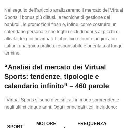
Nel seguito dell’articolo analizzeremo il mercato dei Virtual
Sports, i bonus più diffusi, le tecniche di gestione del
bankroll, le promozioni flash e, infine, come costruire un
calendario personale che leghi i cicli di bonus ai picchi di
attività dei giochi virtuali. L’obiettivo è fornire ai giocatori
italiani una guida pratica, responsabile e orientata al lungo
termine.
“Analisi del mercato dei Virtual
Sports: tendenze, tipologie e
calendario infinito” – 460 parole
I Virtual Sports si sono diversificati in modo sorprendente
negli ultimi cinque anni. Oggi i principali titoli includono:
MOTORE
FREQUENZA
SPORT