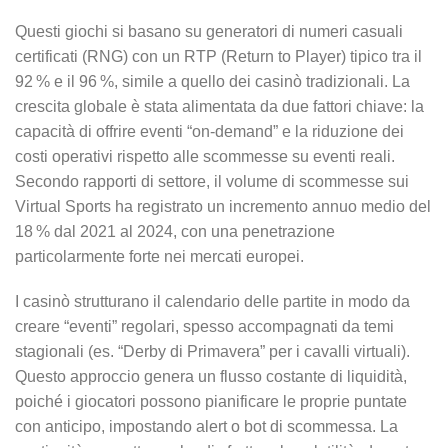
Questi giochi si basano su generatori di numeri casuali
certificati (RNG) con un RTP (Return to Player) tipico tra il
92 % e il 96 %, simile a quello dei casinò tradizionali. La
crescita globale è stata alimentata da due fattori chiave: la
capacità di offrire eventi “on‑demand” e la riduzione dei
costi operativi rispetto alle scommesse su eventi reali.
Secondo rapporti di settore, il volume di scommesse sui
Virtual Sports ha registrato un incremento annuo medio del
18 % dal 2021 al 2024, con una penetrazione
particolarmente forte nei mercati europei.
I casinò strutturano il calendario delle partite in modo da
creare “eventi” regolari, spesso accompagnati da temi
stagionali (es. “Derby di Primavera” per i cavalli virtuali).
Questo approccio genera un flusso costante di liquidità,
poiché i giocatori possono pianificare le proprie puntate
con anticipo, impostando alert o bot di scommessa. La