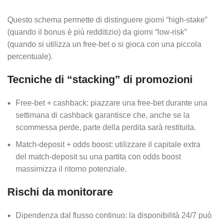
Questo schema permette di distinguere giorni “high‑stake”
(quando il bonus è più redditizio) da giorni “low‑risk”
(quando si utilizza un free‑bet o si gioca con una piccola
percentuale).
Tecniche di “stacking” di promozioni
Free‑bet + cashback: piazzare una free‑bet durante una
settimana di cashback garantisce che, anche se la
scommessa perde, parte della perdita sarà restituita.
Match‑deposit + odds boost: utilizzare il capitale extra
del match‑deposit su una partita con odds boost
massimizza il ritorno potenziale.
Rischi da monitorare
Dipendenza dal flusso continuo: la disponibilità 24/7 può