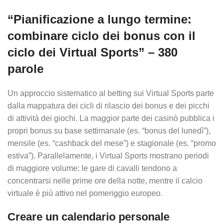
“Pianificazione a lungo termine:
combinare ciclo dei bonus con il
ciclo dei Virtual Sports” – 380
parole
Un approccio sistematico al betting sui Virtual Sports parte
dalla mappatura dei cicli di rilascio dei bonus e dei picchi
di attività dei giochi. La maggior parte dei casinò pubblica i
propri bonus su base settimanale (es. “bonus del lunedì”),
mensile (es. “cashback del mese”) e stagionale (es. “promo
estiva”). Parallelamente, i Virtual Sports mostrano periodi
di maggiore volume: le gare di cavalli tendono a
concentrarsi nelle prime ore della notte, mentre il calcio
virtuale è più attivo nel pomeriggio europeo.
Creare un calendario personale