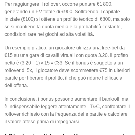
Per raggiungere il rollover, occorre puntare €1 800,
generando un EV totale di €900. Sottraendo il capitale
iniziale (€100) si ottiene un profitto teorico di €800, ma solo
se si mantiene la quota media e la probabilità costante,
condizioni rare nei giochi ad alta volatilità.
Un esempio pratico: un giocatore utilizza una free‑bet da
€15 su una gara di cavalli virtuali con quota 3.20. Il profitto
netto è (3.20 − 1) × 15 = €33. Se il bonus è soggetto a un
rollover di 5x, il giocatore deve scommettere €75 in ulteriori
partite per liberare il profitto, il che può ridurre l’efficacia
dell’offerta.
In conclusione, i bonus possono aumentare il bankroll, ma
è indispensabile leggere attentamente i T&C, confrontare il
rollover richiesto con la frequenza delle partite e calcolare
il valore atteso prima di impegnarsi.