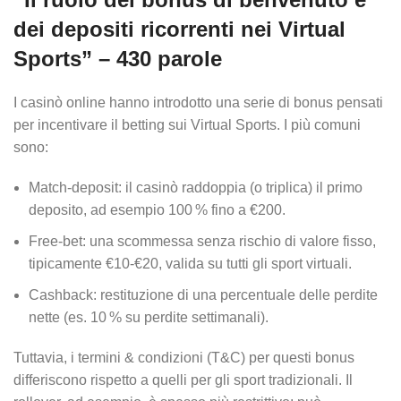
dei depositi ricorrenti nei Virtual
Sports” – 430 parole
I casinò online hanno introdotto una serie di bonus pensati
per incentivare il betting sui Virtual Sports. I più comuni
sono:
Match‑deposit: il casinò raddoppia (o triplica) il primo
deposito, ad esempio 100 % fino a €200.
Free‑bet: una scommessa senza rischio di valore fisso,
tipicamente €10‑€20, valida su tutti gli sport virtuali.
Cashback: restituzione di una percentuale delle perdite
nette (es. 10 % su perdite settimanali).
Tuttavia, i termini & condizioni (T&C) per questi bonus
differiscono rispetto a quelli per gli sport tradizionali. Il