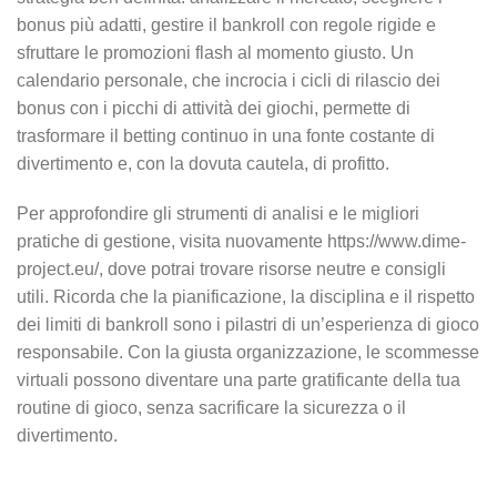
bonus più adatti, gestire il bankroll con regole rigide e
sfruttare le promozioni flash al momento giusto. Un
calendario personale, che incrocia i cicli di rilascio dei
bonus con i picchi di attività dei giochi, permette di
trasformare il betting continuo in una fonte costante di
divertimento e, con la dovuta cautela, di profitto.
Per approfondire gli strumenti di analisi e le migliori
pratiche di gestione, visita nuovamente https://www.dime-
project.eu/, dove potrai trovare risorse neutre e consigli
utili. Ricorda che la pianificazione, la disciplina e il rispetto
dei limiti di bankroll sono i pilastri di un’esperienza di gioco
responsabile. Con la giusta organizzazione, le scommesse
virtuali possono diventare una parte gratificante della tua
routine di gioco, senza sacrificare la sicurezza o il
divertimento.