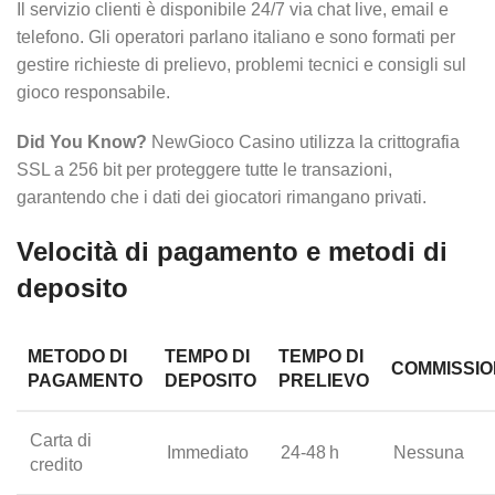
Il servizio clienti è disponibile 24/7 via chat live, email e
telefono. Gli operatori parlano italiano e sono formati per
gestire richieste di prelievo, problemi tecnici e consigli sul
gioco responsabile.
Did You Know?
NewGioco Casino utilizza la crittografia
SSL a 256 bit per proteggere tutte le transazioni,
garantendo che i dati dei giocatori rimangano privati.
Velocità di pagamento e metodi di
deposito
METODO DI
TEMPO DI
TEMPO DI
COMMISSIO
PAGAMENTO
DEPOSITO
PRELIEVO
Carta di
Immediato
24‑48 h
Nessuna
credito