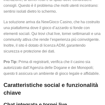
consigli. Questo è il problema che molti utenti incontrano:
sentirsi isolati dietro lo schermo.
La soluzione arriva da NewGioco Casino, che ha costruito
una piattaforma dove il gioco d’azzardo si fonde con
elementi sociali. Qui trovi chat live, tornei settimanali e una
community attiva che rende l’esperienza più coinvolgente.
Inoltre, il sito è dotato di licenza ADM, garantendo
sicurezza e protezione dei dati.
Pro Tip:
Prima di registrarti, verifica che il casino sia
autorizzato dall’Agenzia delle Dogane e dei Monopoli;
questo ti assicura un ambiente di gioco legale e affidabile.
Caratteristiche social e funzionalità
chiave
Chat integrata e tornei live