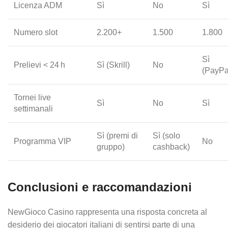
Licenza ADM
Sì
No
Sì
Numero slot
2.200+
1.500
1.800
Sì
Prelievi < 24 h
Sì (Skrill)
No
(PayPa
Tornei live
Sì
No
Sì
settimanali
Sì (premi di
Sì (solo
Programma VIP
No
gruppo)
cashback)
Conclusioni e raccomandazioni
NewGioco Casino rappresenta una risposta concreta al
desiderio dei giocatori italiani di sentirsi parte di una