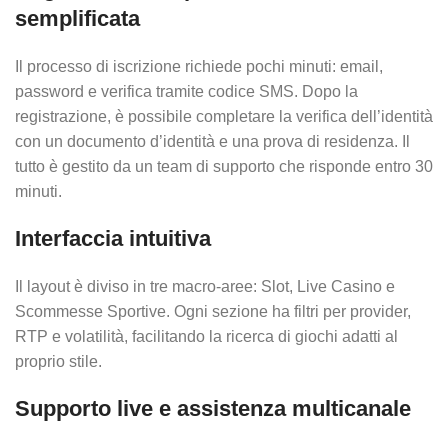
semplificata
Il processo di iscrizione richiede pochi minuti: email,
password e verifica tramite codice SMS. Dopo la
registrazione, è possibile completare la verifica dell’identità
con un documento d’identità e una prova di residenza. Il
tutto è gestito da un team di supporto che risponde entro 30
minuti.
Interfaccia intuitiva
Il layout è diviso in tre macro‑aree: Slot, Live Casino e
Scommesse Sportive. Ogni sezione ha filtri per provider,
RTP e volatilità, facilitando la ricerca di giochi adatti al
proprio stile.
Supporto live e assistenza multicanale