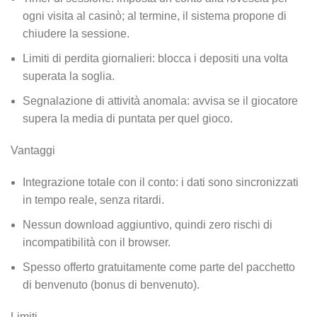
ogni visita al casinò; al termine, il sistema propone di
chiudere la sessione.
Limiti di perdita giornalieri: blocca i depositi una volta
superata la soglia.
Segnalazione di attività anomala: avvisa se il giocatore
supera la media di puntata per quel gioco.
Vantaggi
Integrazione totale con il conto: i dati sono sincronizzati
in tempo reale, senza ritardi.
Nessun download aggiuntivo, quindi zero rischi di
incompatibilità con il browser.
Spesso offerto gratuitamente come parte del pacchetto
di benvenuto (bonus di benvenuto).
Limiti