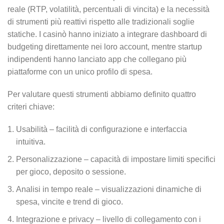
reale (RTP, volatilità, percentuali di vincita) e la necessità
di strumenti più reattivi rispetto alle tradizionali soglie
statiche. I casinò hanno iniziato a integrare dashboard di
budgeting direttamente nei loro account, mentre startup
indipendenti hanno lanciato app che collegano più
piattaforme con un unico profilo di spesa.
Per valutare questi strumenti abbiamo definito quattro
criteri chiave:
Usabilità – facilità di configurazione e interfaccia
intuitiva.
Personalizzazione – capacità di impostare limiti specifici
per gioco, deposito o sessione.
Analisi in tempo reale – visualizzazioni dinamiche di
spesa, vincite e trend di gioco.
Integrazione e privacy – livello di collegamento con i