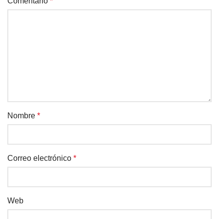
Comentario
*
Nombre
*
Correo electrónico
*
Web