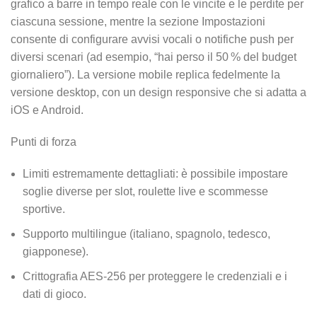
grafico a barre in tempo reale con le vincite e le perdite per
ciascuna sessione, mentre la sezione Impostazioni
consente di configurare avvisi vocali o notifiche push per
diversi scenari (ad esempio, “hai perso il 50 % del budget
giornaliero”). La versione mobile replica fedelmente la
versione desktop, con un design responsive che si adatta a
iOS e Android.
Punti di forza
Limiti estremamente dettagliati: è possibile impostare
soglie diverse per slot, roulette live e scommesse
sportive.
Supporto multilingue (italiano, spagnolo, tedesco,
giapponese).
Crittografia AES‑256 per proteggere le credenziali e i
dati di gioco.