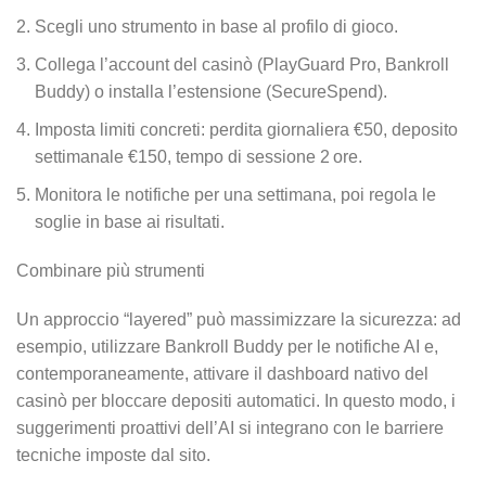
Scegli uno strumento in base al profilo di gioco.
Collega l’account del casinò (PlayGuard Pro, Bankroll
Buddy) o installa l’estensione (SecureSpend).
Imposta limiti concreti: perdita giornaliera €50, deposito
settimanale €150, tempo di sessione 2 ore.
Monitora le notifiche per una settimana, poi regola le
soglie in base ai risultati.
Combinare più strumenti
Un approccio “layered” può massimizzare la sicurezza: ad
esempio, utilizzare Bankroll Buddy per le notifiche AI e,
contemporaneamente, attivare il dashboard nativo del
casinò per bloccare depositi automatici. In questo modo, i
suggerimenti proattivi dell’AI si integrano con le barriere
tecniche imposte dal sito.