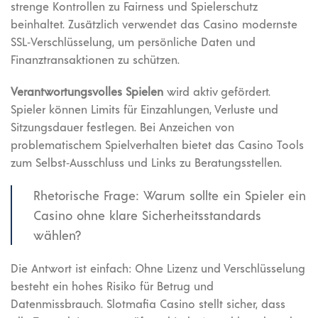
strenge Kontrollen zu Fairness und Spielerschutz
beinhaltet. Zusätzlich verwendet das Casino modernste
SSL‑Verschlüsselung, um persönliche Daten und
Finanztransaktionen zu schützen.
Verantwortungsvolles Spielen
wird aktiv gefördert.
Spieler können Limits für Einzahlungen, Verluste und
Sitzungsdauer festlegen. Bei Anzeichen von
problematischem Spielverhalten bietet das Casino Tools
zum Selbst‑Ausschluss und Links zu Beratungsstellen.
Rhetorische Frage: Warum sollte ein Spieler ein
Casino ohne klare Sicherheitsstandards
wählen?
Die Antwort ist einfach: Ohne Lizenz und Verschlüsselung
besteht ein hohes Risiko für Betrug und
Datenmissbrauch. Slotmafia Casino stellt sicher, dass