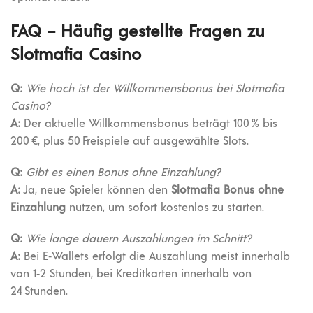
FAQ – Häufig gestellte Fragen zu
Slotmafia Casino
Q:
Wie hoch ist der Willkommensbonus bei Slotmafia
Casino?
A:
Der aktuelle Willkommensbonus beträgt 100 % bis
200 €, plus 50 Freispiele auf ausgewählte Slots.
Q:
Gibt es einen Bonus ohne Einzahlung?
A:
Ja, neue Spieler können den
Slotmafia Bonus ohne
Einzahlung
nutzen, um sofort kostenlos zu starten.
Q:
Wie lange dauern Auszahlungen im Schnitt?
A:
Bei E‑Wallets erfolgt die Auszahlung meist innerhalb
von 1‑2 Stunden, bei Kreditkarten innerhalb von
24 Stunden.