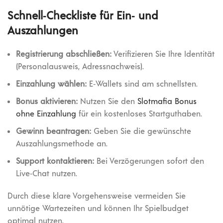
Schnell‑Checkliste für Ein‑ und
Auszahlungen
Registrierung abschließen:
Verifizieren Sie Ihre Identität
(Personalausweis, Adressnachweis).
Einzahlung wählen:
E‑Wallets sind am schnellsten.
Bonus aktivieren:
Nutzen Sie den
Slotmafia Bonus
ohne Einzahlung
für ein kostenloses Startguthaben.
Gewinn beantragen:
Geben Sie die gewünschte
Auszahlungsmethode an.
Support kontaktieren:
Bei Verzögerungen sofort den
Live‑Chat nutzen.
Durch diese klare Vorgehensweise vermeiden Sie
unnötige Wartezeiten und können Ihr Spielbudget
optimal nutzen.