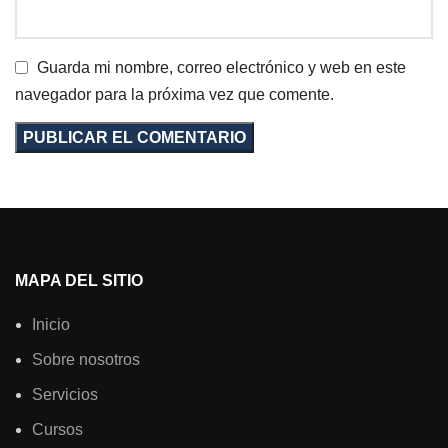
Guarda mi nombre, correo electrónico y web en este
navegador para la próxima vez que comente.
MAPA DEL SITIO
Inicio
Sobre nosotros
Servicios
Cursos