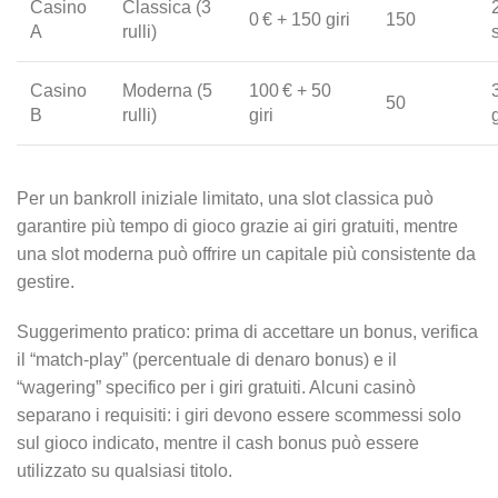
Casino
Classica (3
0 € + 150 giri
150
A
rulli)
s
Casino
Moderna (5
100 € + 50
50
B
rulli)
giri
g
Per un bankroll iniziale limitato, una slot classica può
garantire più tempo di gioco grazie ai giri gratuiti, mentre
una slot moderna può offrire un capitale più consistente da
gestire.
Suggerimento pratico: prima di accettare un bonus, verifica
il “match‑play” (percentuale di denaro bonus) e il
“wagering” specifico per i giri gratuiti. Alcuni casinò
separano i requisiti: i giri devono essere scommessi solo
sul gioco indicato, mentre il cash bonus può essere
utilizzato su qualsiasi titolo.