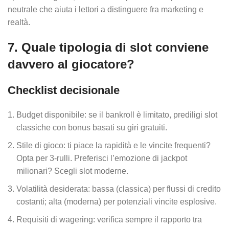
neutrale che aiuta i lettori a distinguere fra marketing e
realtà.
7. Quale tipologia di slot conviene
davvero al giocatore?
Checklist decisionale
Budget disponibile: se il bankroll è limitato, prediligi slot
classiche con bonus basati su giri gratuiti.
Stile di gioco: ti piace la rapidità e le vincite frequenti?
Opta per 3‑rulli. Preferisci l’emozione di jackpot
milionari? Scegli slot moderne.
Volatilità desiderata: bassa (classica) per flussi di credito
costanti; alta (moderna) per potenziali vincite esplosive.
Requisiti di wagering: verifica sempre il rapporto tra