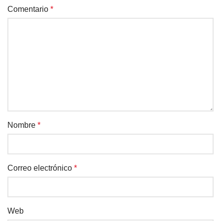
Comentario
*
Nombre
*
Correo electrónico
*
Web