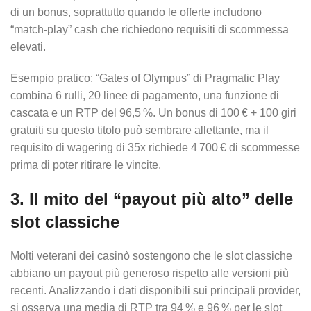
di un bonus, soprattutto quando le offerte includono
“match‑play” cash che richiedono requisiti di scommessa
elevati.
Esempio pratico: “Gates of Olympus” di Pragmatic Play
combina 6 rulli, 20 linee di pagamento, una funzione di
cascata e un RTP del 96,5 %. Un bonus di 100 € + 100 giri
gratuiti su questo titolo può sembrare allettante, ma il
requisito di wagering di 35x richiede 4 700 € di scommesse
prima di poter ritirare le vincite.
3. Il mito del “payout più alto” delle
slot classiche
Molti veterani dei casinò sostengono che le slot classiche
abbiano un payout più generoso rispetto alle versioni più
recenti. Analizzando i dati disponibili sui principali provider,
si osserva una media di RTP tra 94 % e 96 % per le slot