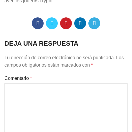
avec les joueurs crypto.
DEJA UNA RESPUESTA
Tu dirección de correo electrónico no será publicada.
Los
campos obligatorios están marcados con
*
Comentario
*