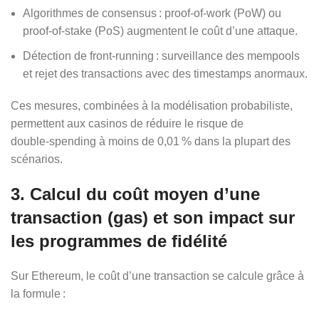
Algorithmes de consensus : proof‑of‑work (PoW) ou
proof‑of‑stake (PoS) augmentent le coût d’une attaque.
Détection de front‑running : surveillance des mempools
et rejet des transactions avec des timestamps anormaux.
Ces mesures, combinées à la modélisation probabiliste,
permettent aux casinos de réduire le risque de
double‑spending à moins de 0,01 % dans la plupart des
scénarios.
3. Calcul du coût moyen d’une
transaction (gas) et son impact sur
les programmes de fidélité
Sur Ethereum, le coût d’une transaction se calcule grâce à
la formule :