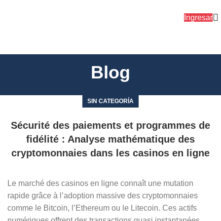
Ingresar
Blog
SIN CATEGORÍA
Sécurité des paiements et programmes de
fidélité : Analyse mathématique des
cryptomonnaies dans les casinos en ligne
Le marché des casinos en ligne connaît une mutation
rapide grâce à l’adoption massive des cryptomonnaies
comme le Bitcoin, l’Ethereum ou le Litecoin. Ces actifs
numériques offrent des transactions quasi instantanées,