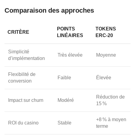
Comparaison des approches
POINTS
TOKENS
CRITÈRE
LINÉAIRES
ERC‑20
Simplicité
Très élevée
Moyenne
d’implémentation
Flexibilité de
Faible
Élevée
conversion
Réduction de
Impact sur churn
Modéré
15 %
+8 % à moyen
ROI du casino
Stable
terme