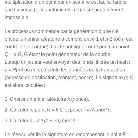
multiplication d’un point par un scalaire est facile, tandis
que l’inverse (le logarithme discret) reste pratiquement
impossible.
Le processus commence par la génération d’une clé
privée, un entier aléatoire
d
compris entre 1 et
n‑1
(où
n
est
l’ordre de la courbe). La clé publique correspond au point
Q = d·G
, G étant le point générateur de la courbe.
Lorsqu’un joueur veut envoyer des fonds, il crée un hash :
z = H(m)
où
m
représente les données de la transaction
(adresse de destination, montant, nonce). La signature
(r, s)
est alors calculée :
Choisir un entier aléatoire
k
(nonce).
Calculer le point
R = k·G
et poser
r = Rₓ mod n
.
Calculer
s = k⁻¹ (z + r·d) mod n
.
Le réseau vérifie la signature en recomposant le point
R′ =