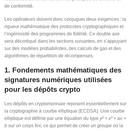
de conformité.
Les opérateurs doivent donc conjuguer deux exigences : la
rigueur mathématique des protocoles cryptographiques et
l’ingéniosité des programmes de fidélité. Ce double axe
sera décortiqué dans les sections suivantes, en s’appuyant
sur des modèles probabilistes, des calculs de gas et des
algorithmes de répartition de récompenses.
1. Fondements mathématiques des
signatures numériques utilisées
pour les dépôts crypto
Les dépôts en cryptomonnaie reposent essentiellement sur
la cryptographie à courbe elliptique (ECDSA). Une courbe
elliptique est définie par une équation du type
y² = x³ + ax +
b
sur un corps fini, ce qui permet de créer un groupe où la