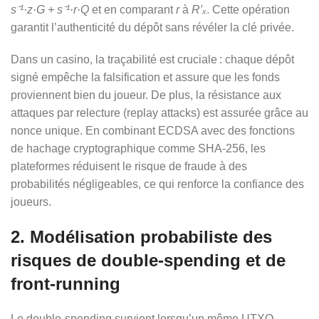
s⁻¹·z·G + s⁻¹·r·Q
et en comparant
r
à
R′ₓ
. Cette opération
garantit l’authenticité du dépôt sans révéler la clé privée.
Dans un casino, la traçabilité est cruciale : chaque dépôt
signé empêche la falsification et assure que les fonds
proviennent bien du joueur. De plus, la résistance aux
attaques par relecture (replay attacks) est assurée grâce au
nonce unique. En combinant ECDSA avec des fonctions
de hachage cryptographique comme SHA‑256, les
plateformes réduisent le risque de fraude à des
probabilités négligeables, ce qui renforce la confiance des
joueurs.
2. Modélisation probabiliste des
risques de double‑spending et de
front‑running
Le double‑spending survient lorsqu’un même UTXO