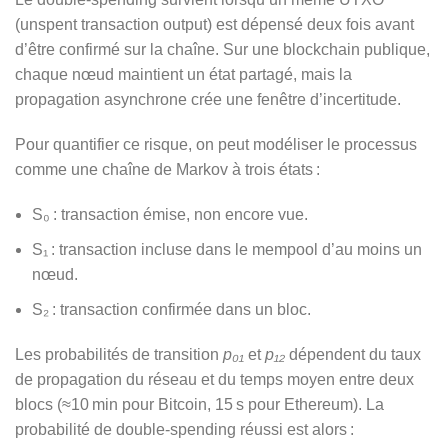
(unspent transaction output) est dépensé deux fois avant
d’être confirmé sur la chaîne. Sur une blockchain publique,
chaque nœud maintient un état partagé, mais la
propagation asynchrone crée une fenêtre d’incertitude.
Pour quantifier ce risque, on peut modéliser le processus
comme une chaîne de Markov à trois états :
S₀ : transaction émise, non encore vue.
S₁ : transaction incluse dans le mempool d’au moins un
nœud.
S₂ : transaction confirmée dans un bloc.
Les probabilités de transition
p₀₁
et
p₁₂
dépendent du taux
de propagation du réseau et du temps moyen entre deux
blocs (≈10 min pour Bitcoin, 15 s pour Ethereum). La
probabilité de double‑spending réussi est alors :