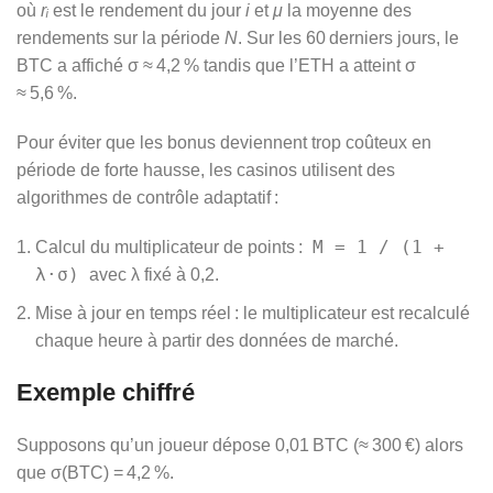
où
rᵢ
est le rendement du jour
i
et
μ
la moyenne des
rendements sur la période
N
. Sur les 60 derniers jours, le
BTC a affiché σ ≈ 4,2 % tandis que l’ETH a atteint σ
≈ 5,6 %.
Pour éviter que les bonus deviennent trop coûteux en
période de forte hausse, les casinos utilisent des
algorithmes de contrôle adaptatif :
M = 1 / (1 +
Calcul du multiplicateur de points :
λ·σ)
avec λ fixé à 0,2.
Mise à jour en temps réel : le multiplicateur est recalculé
chaque heure à partir des données de marché.
Exemple chiffré
Supposons qu’un joueur dépose 0,01 BTC (≈ 300 €) alors
que σ(BTC) = 4,2 %.