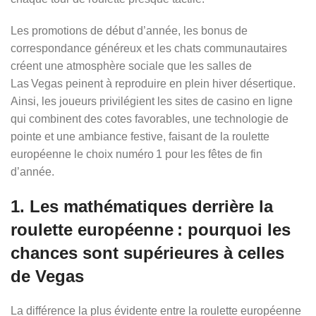
Les promotions de début d’année, les bonus de
correspondance généreux et les chats communautaires
créent une atmosphère sociale que les salles de
Las Vegas peinent à reproduire en plein hiver désertique.
Ainsi, les joueurs privilégient les sites de casino en ligne
qui combinent des cotes favorables, une technologie de
pointe et une ambiance festive, faisant de la roulette
européenne le choix numéro 1 pour les fêtes de fin
d’année.
1. Les mathématiques derrière la
roulette européenne : pourquoi les
chances sont supérieures à celles
de Vegas
La différence la plus évidente entre la roulette européenne