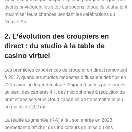
avertis privilégient les sites européens lorsqu’ils souhaitent
maximiser leurs chances pendant les célébrations du
Nouvel An.
2. L’évolution des croupiers en
direct : du studio à la table de
casino virtuel
Les premières expériences de croupier en direct remontent
à 2012, quand les studios modestes diffusaient des flux en
720p avec un léger décalage. Aujourd’hui, les plateformes
utilisent des caméras 4K, des microphones à réduction de
bruit et des serveurs cloud capables de transmettre le jeu
en moins de 200 ms.
La réalité augmentée (RA) a fait son entrée en 2023,
permettant d’afficher des indicateurs de mise ou des