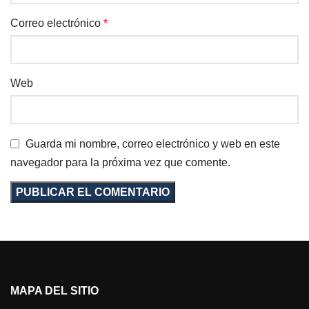
Correo electrónico
*
Web
Guarda mi nombre, correo electrónico y web en este
navegador para la próxima vez que comente.
MAPA DEL SITIO