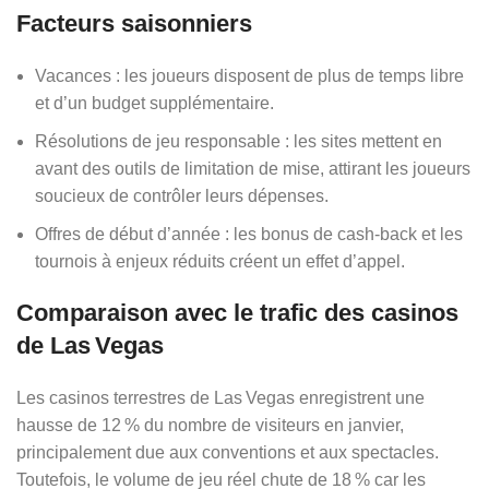
Facteurs saisonniers
Vacances : les joueurs disposent de plus de temps libre
et d’un budget supplémentaire.
Résolutions de jeu responsable : les sites mettent en
avant des outils de limitation de mise, attirant les joueurs
soucieux de contrôler leurs dépenses.
Offres de début d’année : les bonus de cash‑back et les
tournois à enjeux réduits créent un effet d’appel.
Comparaison avec le trafic des casinos
de Las Vegas
Les casinos terrestres de Las Vegas enregistrent une
hausse de 12 % du nombre de visiteurs en janvier,
principalement due aux conventions et aux spectacles.
Toutefois, le volume de jeu réel chute de 18 % car les