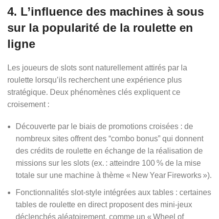
4. L’influence des machines à sous
sur la popularité de la roulette en
ligne
Les joueurs de slots sont naturellement attirés par la
roulette lorsqu’ils recherchent une expérience plus
stratégique. Deux phénomènes clés expliquent ce
croisement :
Découverte par le biais de promotions croisées : de
nombreux sites offrent des “combo bonus” qui donnent
des crédits de roulette en échange de la réalisation de
missions sur les slots (ex. : atteindre 100 % de la mise
totale sur une machine à thème « New Year Fireworks »).
Fonctionnalités slot‑style intégrées aux tables : certaines
tables de roulette en direct proposent des mini‑jeux
déclenchés aléatoirement, comme un « Wheel of