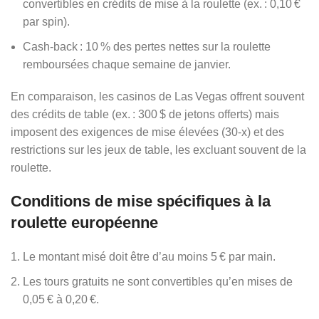
convertibles en crédits de mise à la roulette (ex. : 0,10 €
par spin).
Cash‑back : 10 % des pertes nettes sur la roulette
remboursées chaque semaine de janvier.
En comparaison, les casinos de Las Vegas offrent souvent
des crédits de table (ex. : 300 $ de jetons offerts) mais
imposent des exigences de mise élevées (30‑x) et des
restrictions sur les jeux de table, les excluant souvent de la
roulette.
Conditions de mise spécifiques à la
roulette européenne
Le montant misé doit être d’au moins 5 € par main.
Les tours gratuits ne sont convertibles qu’en mises de
0,05 € à 0,20 €.