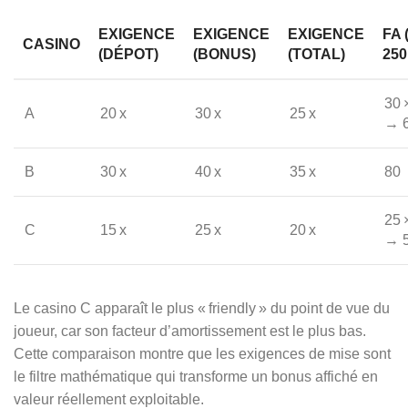
EXIGENCE
EXIGENCE
EXIGENCE
FA
CASINO
(DÉPOT)
(BONUS)
(TOTAL)
250
30 
A
20 x
30 x
25 x
→ 
B
30 x
40 x
35 x
80
25 
C
15 x
25 x
20 x
→ 
Le casino C apparaît le plus « friendly » du point de vue du
joueur, car son facteur d’amortissement est le plus bas.
Cette comparaison montre que les exigences de mise sont
le filtre mathématique qui transforme un bonus affiché en
valeur réellement exploitable.