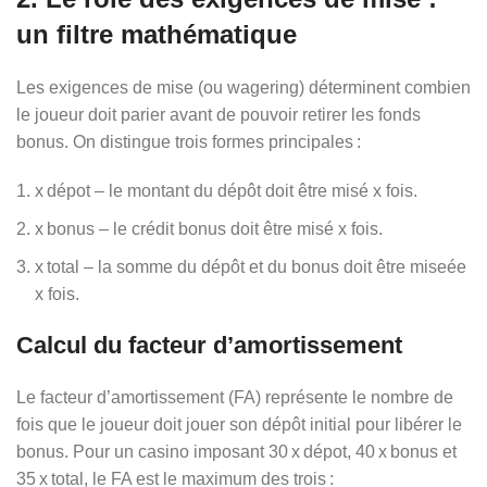
un filtre mathématique
Les exigences de mise (ou wagering) déterminent combien
le joueur doit parier avant de pouvoir retirer les fonds
bonus. On distingue trois formes principales :
x dépot – le montant du dépôt doit être misé x fois.
x bonus – le crédit bonus doit être misé x fois.
x total – la somme du dépôt et du bonus doit être miseée
x fois.
Calcul du facteur d’amortissement
Le facteur d’amortissement (FA) représente le nombre de
fois que le joueur doit jouer son dépôt initial pour libérer le
bonus. Pour un casino imposant 30 x dépot, 40 x bonus et
35 x total, le FA est le maximum des trois :