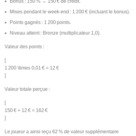
Bonus : 150 % → 150 € de crédit.
Mises pendant le week‑end : 1 200 € (incluant le bonus).
Points gagnés : 1 200 points.
Niveau atteint : Bronze (multiplicateur 1,0).
Valeur des points :
[
1 200 \times 0,01 € = 12 €
]
Valeur totale perçue :
[
150 € + 12 € = 162 €
]
Le joueur a ainsi reçu 62 % de valeur supplémentaire