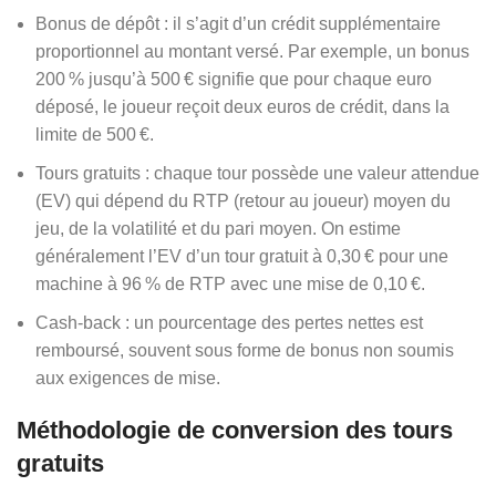
Bonus de dépôt : il s’agit d’un crédit supplémentaire
proportionnel au montant versé. Par exemple, un bonus
200 % jusqu’à 500 € signifie que pour chaque euro
déposé, le joueur reçoit deux euros de crédit, dans la
limite de 500 €.
Tours gratuits : chaque tour possède une valeur attendue
(EV) qui dépend du RTP (retour au joueur) moyen du
jeu, de la volatilité et du pari moyen. On estime
généralement l’EV d’un tour gratuit à 0,30 € pour une
machine à 96 % de RTP avec une mise de 0,10 €.
Cash‑back : un pourcentage des pertes nettes est
remboursé, souvent sous forme de bonus non soumis
aux exigences de mise.
Méthodologie de conversion des tours
gratuits