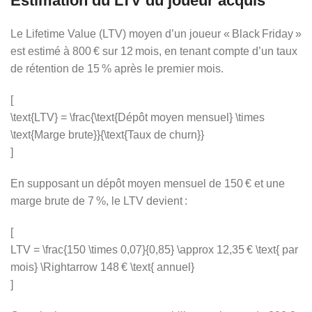
Estimation du LTV du joueur acquis
Le Lifetime Value (LTV) moyen d’un joueur « Black Friday »
est estimé à 800 € sur 12 mois, en tenant compte d’un taux
de rétention de 15 % après le premier mois.
[
\text{LTV} = \frac{\text{Dépôt moyen mensuel} \times
\text{Marge brute}}{\text{Taux de churn}}
]
En supposant un dépôt moyen mensuel de 150 € et une
marge brute de 7 %, le LTV devient :
[
LTV = \frac{150 \times 0,07}{0,85} \approx 12,35 € \text{ par
mois} \Rightarrow 148 € \text{ annuel}
]