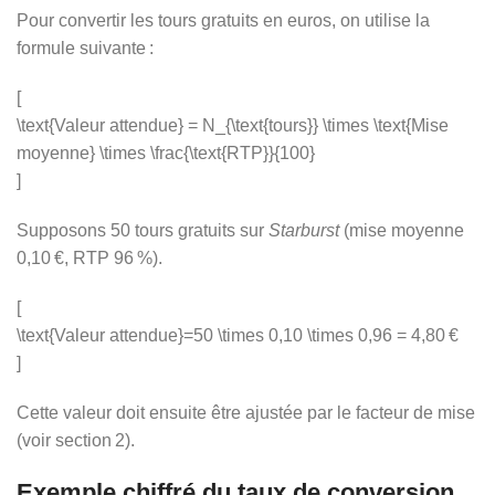
Pour convertir les tours gratuits en euros, on utilise la
formule suivante :
[
\text{Valeur attendue} = N_{\text{tours}} \times \text{Mise
moyenne} \times \frac{\text{RTP}}{100}
]
Supposons 50 tours gratuits sur
Starburst
(mise moyenne
0,10 €, RTP 96 %).
[
\text{Valeur attendue}=50 \times 0,10 \times 0,96 = 4,80 €
]
Cette valeur doit ensuite être ajustée par le facteur de mise
(voir section 2).
Exemple chiffré du taux de conversion