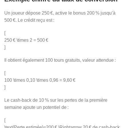
Un joueur dépose 250 €, active le bonus 200 % jusqu’à
500 €. Le crédit reçu est :
[
250 € \times 2 = 500 €
]
Il obtient également 100 tours gratuits, valeur attendue :
[
100 \times 0,10 \times 0,96 = 9,60 €
]
Le cash‑back de 10 % sur les pertes de la première
semaine ajoute un potentiel de :
[
\text{Perte estimée}=200 € \Rightarrow 20 € de cash‑back