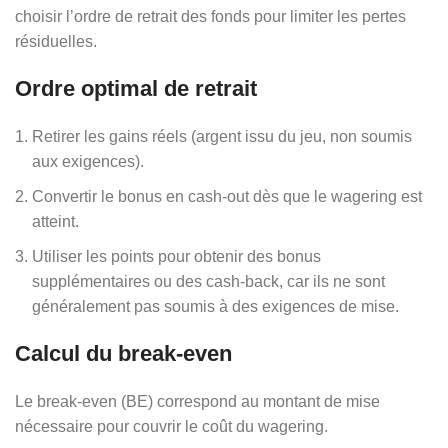
choisir l’ordre de retrait des fonds pour limiter les pertes
résiduelles.
Ordre optimal de retrait
Retirer les gains réels (argent issu du jeu, non soumis
aux exigences).
Convertir le bonus en cash‑out dès que le wagering est
atteint.
Utiliser les points pour obtenir des bonus
supplémentaires ou des cash‑back, car ils ne sont
généralement pas soumis à des exigences de mise.
Calcul du break‑even
Le break‑even (BE) correspond au montant de mise
nécessaire pour couvrir le coût du wagering.