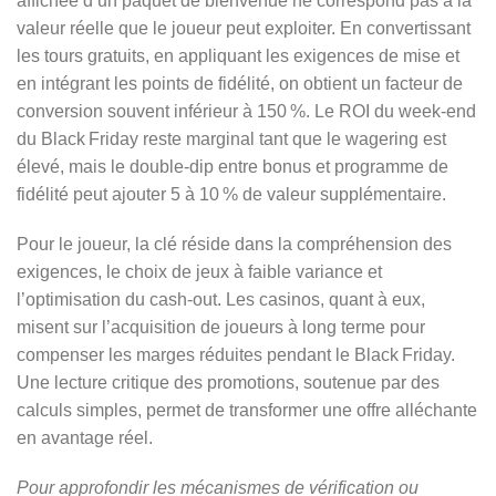
affichée d’un paquet de bienvenue ne correspond pas à la
valeur réelle que le joueur peut exploiter. En convertissant
les tours gratuits, en appliquant les exigences de mise et
en intégrant les points de fidélité, on obtient un facteur de
conversion souvent inférieur à 150 %. Le ROI du week‑end
du Black Friday reste marginal tant que le wagering est
élevé, mais le double‑dip entre bonus et programme de
fidélité peut ajouter 5 à 10 % de valeur supplémentaire.
Pour le joueur, la clé réside dans la compréhension des
exigences, le choix de jeux à faible variance et
l’optimisation du cash‑out. Les casinos, quant à eux,
misent sur l’acquisition de joueurs à long terme pour
compenser les marges réduites pendant le Black Friday.
Une lecture critique des promotions, soutenue par des
calculs simples, permet de transformer une offre alléchante
en avantage réel.
Pour approfondir les mécanismes de vérification ou