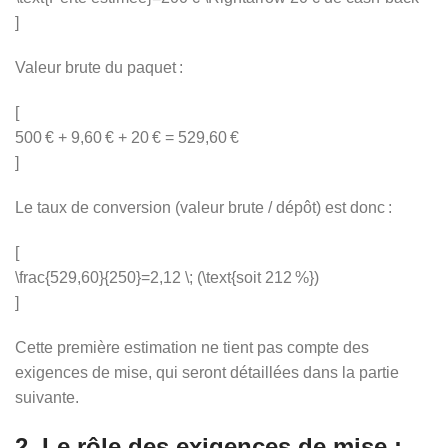
]
Valeur brute du paquet :
[
500 € + 9,60 € + 20 € = 529,60 €
]
Le taux de conversion (valeur brute / dépôt) est donc :
[
\frac{529,60}{250}=2,12 \; (\text{soit 212 %})
]
Cette première estimation ne tient pas compte des
exigences de mise, qui seront détaillées dans la partie
suivante.
2. Le rôle des exigences de mise :