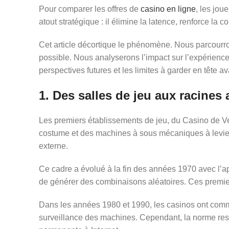
Pour comparer les offres de
casino en ligne
, les jou
atout stratégique : il élimine la latence, renforce la
Cet article décortique le phénomène. Nous parcourrons
possible. Nous analyserons l’impact sur l’expérience
perspectives futures et les limites à garder en tête a
1. Des salles de jeu aux racines
Les premiers établissements de jeu, du Casino de Ve
costume et des machines à sous mécaniques à levier.
externe.
Ce cadre a évolué à la fin des années 1970 avec l’ap
de générer des combinaisons aléatoires. Ces premier
Dans les années 1980 et 1990, les casinos ont commen
surveillance des machines. Cependant, la norme rest