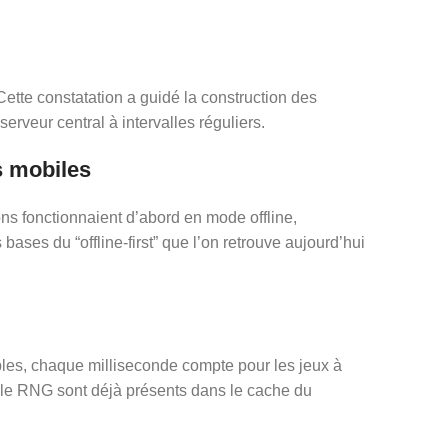
ette constatation a guidé la construction des
rveur central à intervalles réguliers.
s mobiles
s fonctionnaient d’abord en mode offline,
ases du “offline‑first” que l’on retrouve aujourd’hui
bles, chaque milliseconde compte pour les jeux à
et le RNG sont déjà présents dans le cache du