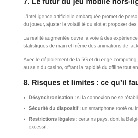
7. Le futur du jeu mobile hors‑li
L’intelligence artificielle embarquée promet de pers
du joueur, ajuster la volatilité du slot et proposer de
La réalité augmentée ouvre la voie à des expériences 
statistiques de main et même des animations de jack
Avec le déploiement de la 5G et du edge‑computing, le
au sein du casino, offrant la rapidité du offline tout
8. Risques et limites : ce qu’il f
Désynchronisation
: si la connexion ne se rétabl
Sécurité du dispositif
: un smartphone rooté ou i
Restrictions légales
: certains pays, dont la Belgi
excessif.