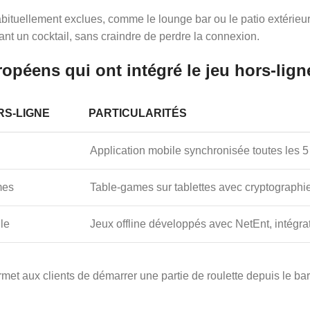
abituellement exclues, comme le lounge bar ou le patio extérieur
otant un cocktail, sans craindre de perdre la connexion.
ropéens qui ont intégré le jeu hors‑lign
RS‑LIGNE
PARTICULARITÉS
Application mobile synchronisée toutes les 5
mes
Table‑games sur tablettes avec cryptographi
le
Jeux offline développés avec NetEnt, intégrat
et aux clients de démarrer une partie de roulette depuis le bar,