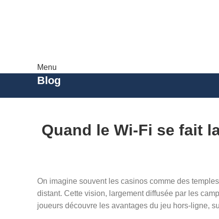
Menu
Blog
Quand le Wi‑Fi se fait l
On imagine souvent les casinos comme des temples 
distant. Cette vision, largement diffusée par les cam
joueurs découvre les avantages du jeu hors‑ligne, sur