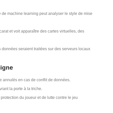
e de machine learning peut analyser le style de mise
rat et voit apparaître des cartes virtuelles, des
es données seraient traitées sur des serveurs locaux
ligne
re annulés en cas de conflit de données.
nt la porte à la triche.
protection du joueur et de lutte contre le jeu