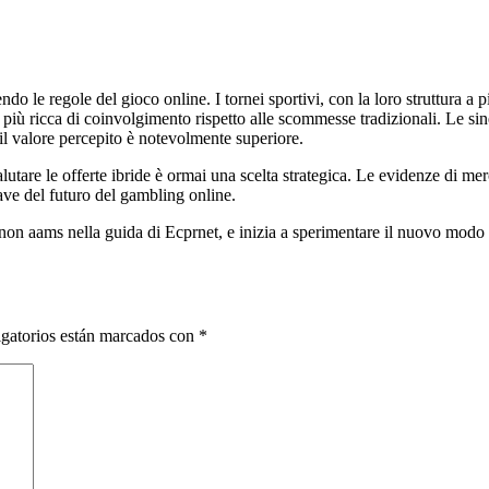
do le regole del gioco online. I tornei sportivi, con la loro struttura a 
più ricca di coinvolgimento rispetto alle scommesse tradizionali. Le sine
il valore percepito è notevolmente superiore.
lutare le offerte ibride è ormai una scelta strategica. Le evidenze di merc
e del futuro del gambling online.
r non aams nella guida di Ecprnet, e inizia a sperimentare il nuovo modo 
gatorios están marcados con
*