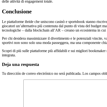
delle attività di engagement totale.
Conclusione
Le piattaforme ibride che uniscono casinò e sportsbook stanno riscriven
giocatori un’alternativa più contenuta dal punto di vista del budget ma 
tecnologiche – dalla blockchain all’AR – creano un ecosistema in cui 
Per chi desidera massimizzare il divertimento e le potenziali vincite, va
sportivi non sono solo una moda passeggera, ma una componente chiav
Scopri di più sulle piattaforme più affidabili e sui migliori bookmake
integrata.
Deja una respuesta
Tu dirección de correo electrónico no será publicada.
Los campos obli