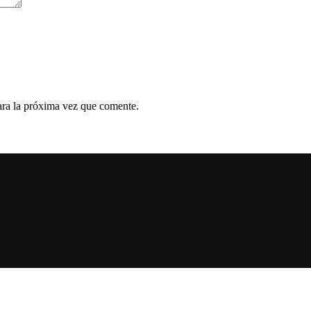
ara la próxima vez que comente.