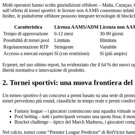
Molti operatori hanno scelto giurisdizioni offshore – Malta, Curaçao, G
sull’offerta di tornei sportivi: le licenze non AAMS consentono infatti 
Inoltre, le piattaforme offshore possono integrare tecnologie di blockc
Caratteristica
Licenza AAMS/ADM
Licenza non A
Tempo di approvazione
6‑12 mesi
30‑90 giorni
Possibilità di tornei pool
Limitata
Illimitata
Regolamentazione RTP
Stringente
Variabile
Accesso a mercati europei
Sì (con restrizioni)
Sì (più ampio)
Ecprnet, nel suo ultimo report, ha evidenziato che il 64 % dei nuovi 
libertà normativa e innovazione di prodotto.
2. Tornei sportivi: una nuova frontiera del
Un torneo sportivo è un concorso a premi basato su una serie di pronost
tornei prevedono più round, classifiche in tempo reale e premi condivis
Fantasy league – i giocatori costruiscono una squadra virtuale sce
Pool betting – tutti i partecipanti versano una quota fissa; il mont
Bracket challenge – tipico del March Madness, i giocatori comp
Nel calcio, tornei come “Premier League Predictor” di BetVictor hann