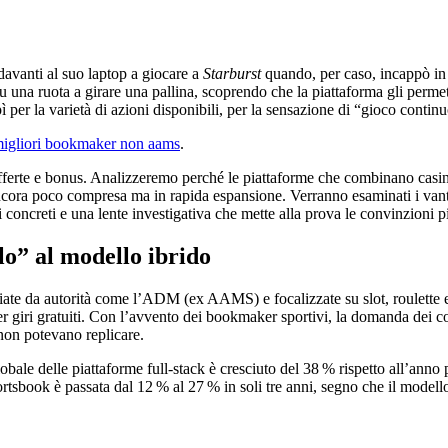
 davanti al suo laptop a giocare a
Starburst
quando, per caso, incappò in
 una ruota a girare una pallina, scoprendo che la piattaforma gli permet
 per la varietà di azioni disponibili, per la sensazione di “gioco conti
igliori bookmaker non aams
.
 offerte e bonus. Analizzeremo perché le piattaforme che combinano cas
ancora poco compresa ma in rapida espansione. Verranno esaminati i vantag
i concreti e una lente investigativa che mette alla prova le convinzioni p
lo” al modello ibrido
nziate da autorità come l’ADM (ex AAMS) e focalizzate su slot, roulette 
 giri gratuiti. Con l’avvento dei bookmaker sportivi, la domanda dei co
 non potevano replicare.
ale delle piattaforme full‑stack è cresciuto del 38 % rispetto all’anno p
sportsbook è passata dal 12 % al 27 % in soli tre anni, segno che il model