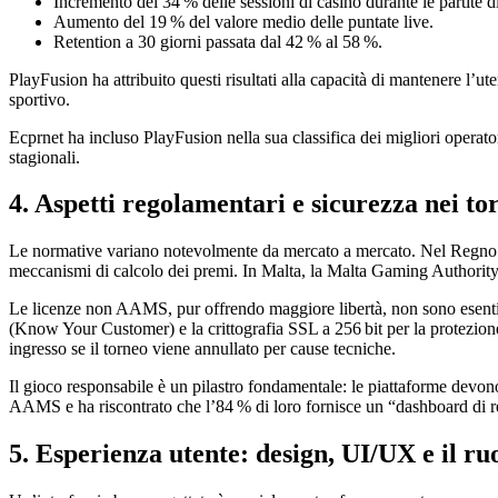
Incremento del 34 % delle sessioni di casinò durante le partite di
Aumento del 19 % del valore medio delle puntate live.
Retention a 30 giorni passata dal 42 % al 58 %.
PlayFusion ha attribuito questi risultati alla capacità di mantenere l
sportivo.
Ecprnet ha incluso PlayFusion nella sua classifica dei migliori operator
stagionali.
4. Aspetti regolamentari e sicurezza nei tor
Le normative variano notevolmente da mercato a mercato. Nel Regno Un
meccanismi di calcolo dei premi. In Malta, la Malta Gaming Authority 
Le licenze non AAMS, pur offrendo maggiore libertà, non sono esenti d
(Know Your Customer) e la crittografia SSL a 256 bit per la protezione
ingresso se il torneo viene annullato per cause tecniche.
Il gioco responsabile è un pilastro fondamentale: le piattaforme devono
AAMS e ha riscontrato che l’84 % di loro fornisce un “dashboard di res
5. Esperienza utente: design, UI/UX e il ruo