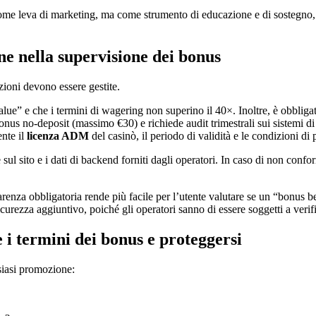
me leva di marketing, ma come strumento di educazione e di sostegno, ca
one nella supervisione dei bonus
oni devono essere gestite.
alue” e che i termini di wagering non superino il 40×. Inoltre, è obbligato
nus no‑deposit (massimo €30) e richiede audit trimestrali sui sistemi d
nte il
licenza ADM
del casinò, il periodo di validità e le condizioni di 
e sul sito e i dati di backend forniti dagli operatori. In caso di non conf
parenza obbligatoria rende più facile per l’utente valutare se un “bonus b
icurezza aggiuntivo, poiché gli operatori sanno di essere soggetti a verif
e i termini dei bonus e proteggersi
siasi promozione: