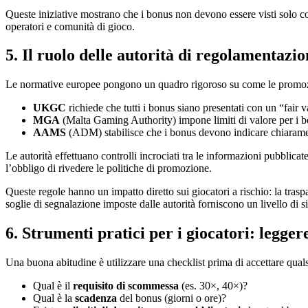
Queste iniziative mostrano che i bonus non devono essere visti solo co
operatori e comunità di gioco.
5. Il ruolo delle autorità di regolamentazi
Le normative europee pongono un quadro rigoroso su come le promozi
UKGC
richiede che tutti i bonus siano presentati con un “fair v
MGA
(Malta Gaming Authority) impone limiti di valore per i bo
AAMS
(ADM) stabilisce che i bonus devono indicare chiarame
Le autorità effettuano controlli incrociati tra le informazioni pubblicat
l’obbligo di rivedere le politiche di promozione.
Queste regole hanno un impatto diretto sui giocatori a rischio: la tras
soglie di segnalazione imposte dalle autorità forniscono un livello di s
6. Strumenti pratici per i giocatori: legger
Una buona abitudine è utilizzare una checklist prima di accettare qual
Qual è il
requisito di scommessa
(es. 30×, 40×)?
Qual è la
scadenza
del bonus (giorni o ore)?