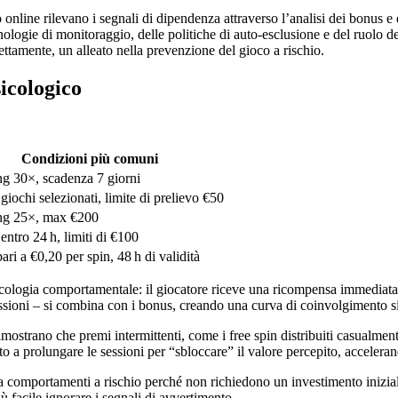
no online rilevano i segnali di dipendenza attraverso l’analisi dei bonus 
cnologie di monitoraggio, delle politiche di auto‑esclusione e del ruolo
ttamente, un alleato nella prevenzione del gioco a rischio.
sicologico
Condizioni più comuni
g 30×, scadenza 7 giorni
giochi selezionati, limite di prelievo €50
ng 25×, max €200
entro 24 h, limiti di €100
ari a €0,20 per spin, 48 h di validità
icologia comportamentale: il giocatore riceve una ricompensa immediata (
missioni – si combina con i bonus, creando una curva di coinvolgimento s
dimostrano che premi intermittenti, come i free spin distribuiti casualme
o a prolungare le sessioni per “sbloccare” il valore percepito, acceleran
ati a comportamenti a rischio perché non richiedono un investimento inizia
 facile ignorare i segnali di avvertimento.