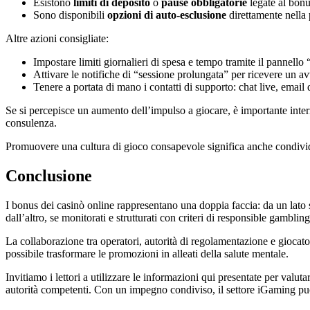
Esistono
limiti di deposito
o
pause obbligatorie
legate al bon
Sono disponibili
opzioni di auto‑esclusione
direttamente nella 
Altre azioni consigliate:
Impostare limiti giornalieri di spesa e tempo tramite il pannello 
Attivare le notifiche di “sessione prolungata” per ricevere un a
Tenere a portata di mano i contatti di supporto: chat live, email 
Se si percepisce un aumento dell’impulso a giocare, è importante interr
consulenza.
Promuovere una cultura di gioco consapevole significa anche condivide
Conclusione
I bonus dei casinò online rappresentano una doppia faccia: da un lato 
dall’altro, se monitorati e strutturati con criteri di responsible gambli
La collaborazione tra operatori, autorità di regolamentazione e giocator
possibile trasformare le promozioni in alleati della salute mentale.
Invitiamo i lettori a utilizzare le informazioni qui presentate per valut
autorità competenti. Con un impegno condiviso, il settore iGaming può