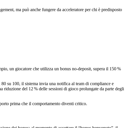
ngagement, ma può anche fungere da acceleratore per chi è predisposto
pio, un giocatore che utilizza un bonus no‑deposit, supera il 150 %
0 su 100, il sistema invia una notifica al team di compliance e
na riduzione del 12 % delle sessioni di gioco prolungate da parte degli
porto prima che il comportamento diventi critico.
cossione dei bonus: al momento di accettare il “bonus benvenuto”, il