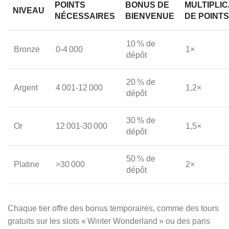
POINTS
BONUS DE
MULTIPLI
NIVEAU
NÉCESSAIRES
BIENVENUE
DE POINTS
10 % de
Bronze
0‑4 000
1×
dépôt
20 % de
Argent
4 001‑12 000
1,2×
dépôt
30 % de
Or
12 001‑30 000
1,5×
dépôt
50 % de
Platine
>30 000
2×
dépôt
Chaque tier offre des bonus temporaires, comme des tours
gratuits sur les slots « Winter Wonderland » ou des paris