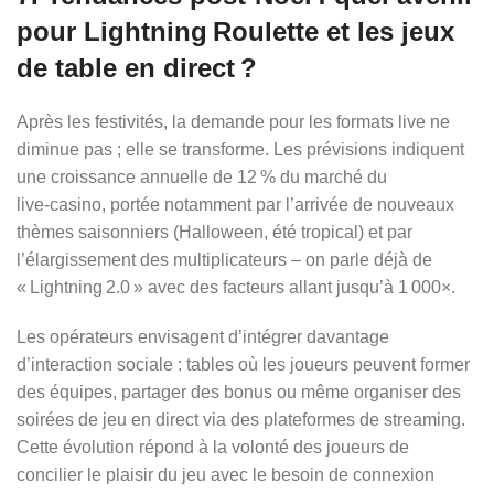
pour Lightning Roulette et les jeux
de table en direct ?
Après les festivités, la demande pour les formats live ne
diminue pas ; elle se transforme. Les prévisions indiquent
une croissance annuelle de 12 % du marché du
live‑casino, portée notamment par l’arrivée de nouveaux
thèmes saisonniers (Halloween, été tropical) et par
l’élargissement des multiplicateurs – on parle déjà de
« Lightning 2.0 » avec des facteurs allant jusqu’à 1 000×.
Les opérateurs envisagent d’intégrer davantage
d’interaction sociale : tables où les joueurs peuvent former
des équipes, partager des bonus ou même organiser des
soirées de jeu en direct via des plateformes de streaming.
Cette évolution répond à la volonté des joueurs de
concilier le plaisir du jeu avec le besoin de connexion