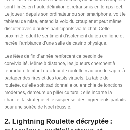
sont filmés en haute définition et retransmis en temps réel.
Le joueur, depuis son ordinateur ou son smartphone, voit le
tableau de mise, entend la voix du croupier et peut même
discuter avec d’autres participants via le chat. Cette
proximité réduit le sentiment d’isolement du jeu en ligne et
recrée l’ambiance d’une salle de casino physique.
Les fêtes de fin d’année renforcent ce besoin de
convivialité. Même à distance, les joueurs cherchent à
reproduire le rituel du « tour de roulette » autour du sapin, à
partager des rires et des toasts virtuels. La table de
roulette, qu’elle soit traditionnelle ou enrichie de fonctions
modernes, demeure un pilier culturel : elle incarne la
chance, la stratégie et le suspense, des ingrédients parfaits
pour une soirée de Noël réussie.
2. Lightning Roulette décryptée :