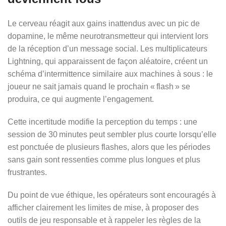
Le cerveau réagit aux gains inattendus avec un pic de
dopamine, le même neurotransmetteur qui intervient lors
de la réception d’un message social. Les multiplicateurs
Lightning, qui apparaissent de façon aléatoire, créent un
schéma d’intermittence similaire aux machines à sous : le
joueur ne sait jamais quand le prochain « flash » se
produira, ce qui augmente l’engagement.
Cette incertitude modifie la perception du temps : une
session de 30 minutes peut sembler plus courte lorsqu’elle
est ponctuée de plusieurs flashes, alors que les périodes
sans gain sont ressenties comme plus longues et plus
frustrantes.
Du point de vue éthique, les opérateurs sont encouragés à
afficher clairement les limites de mise, à proposer des
outils de jeu responsable et à rappeler les règles de la