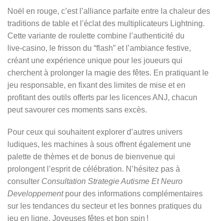
Noël en rouge, c’est l’alliance parfaite entre la chaleur des
traditions de table et l’éclat des multiplicateurs Lightning.
Cette variante de roulette combine l’authenticité du
live‑casino, le frisson du “flash” et l’ambiance festive,
créant une expérience unique pour les joueurs qui
cherchent à prolonger la magie des fêtes. En pratiquant le
jeu responsable, en fixant des limites de mise et en
profitant des outils offerts par les licences ANJ, chacun
peut savourer ces moments sans excès.
Pour ceux qui souhaitent explorer d’autres univers
ludiques, les machines à sous offrent également une
palette de thèmes et de bonus de bienvenue qui
prolongent l’esprit de célébration. N’hésitez pas à
consulter
Consultation Strategie Autisme Et Neuro
Developpement
pour des informations complémentaires
sur les tendances du secteur et les bonnes pratiques du
jeu en ligne. Joyeuses fêtes et bon spin !