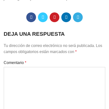
DEJA UNA RESPUESTA
Tu dirección de correo electrónico no será publicada.
Los
campos obligatorios están marcados con
*
Comentario
*