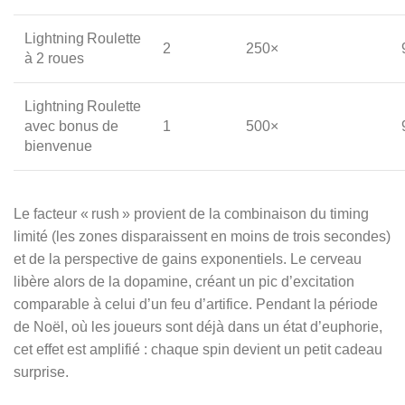
Lightning Roulette
2
250×
à 2 roues
Lightning Roulette
avec bonus de
1
500×
bienvenue
Le facteur « rush » provient de la combinaison du timing
limité (les zones disparaissent en moins de trois secondes)
et de la perspective de gains exponentiels. Le cerveau
libère alors de la dopamine, créant un pic d’excitation
comparable à celui d’un feu d’artifice. Pendant la période
de Noël, où les joueurs sont déjà dans un état d’euphorie,
cet effet est amplifié : chaque spin devient un petit cadeau
surprise.