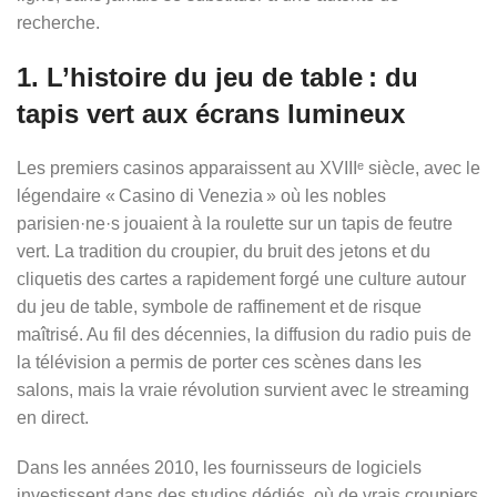
recherche.
1. L’histoire du jeu de table : du
tapis vert aux écrans lumineux
Les premiers casinos apparaissent au XVIIIᵉ siècle, avec le
légendaire « Casino di Venezia » où les nobles
parisien·ne·s jouaient à la roulette sur un tapis de feutre
vert. La tradition du croupier, du bruit des jetons et du
cliquetis des cartes a rapidement forgé une culture autour
du jeu de table, symbole de raffinement et de risque
maîtrisé. Au fil des décennies, la diffusion du radio puis de
la télévision a permis de porter ces scènes dans les
salons, mais la vraie révolution survient avec le streaming
en direct.
Dans les années 2010, les fournisseurs de logiciels
investissent dans des studios dédiés, où de vrais croupiers