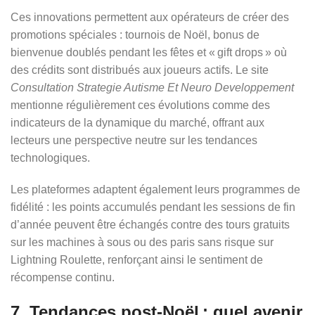
Ces innovations permettent aux opérateurs de créer des
promotions spéciales : tournois de Noël, bonus de
bienvenue doublés pendant les fêtes et « gift drops » où
des crédits sont distribués aux joueurs actifs. Le site
Consultation Strategie Autisme Et Neuro Developpement
mentionne régulièrement ces évolutions comme des
indicateurs de la dynamique du marché, offrant aux
lecteurs une perspective neutre sur les tendances
technologiques.
Les plateformes adaptent également leurs programmes de
fidélité : les points accumulés pendant les sessions de fin
d’année peuvent être échangés contre des tours gratuits
sur les machines à sous ou des paris sans risque sur
Lightning Roulette, renforçant ainsi le sentiment de
récompense continu.
7. Tendances post‑Noël : quel avenir