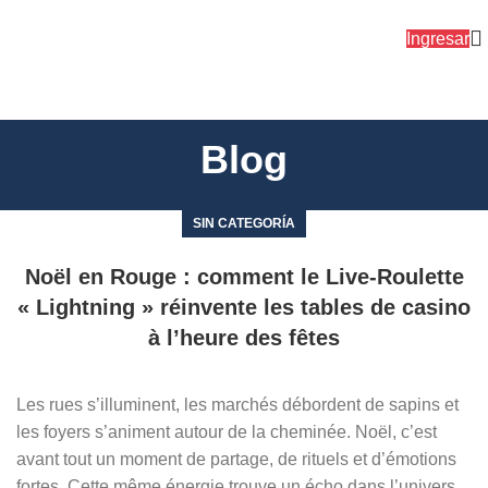
Ingresar
Blog
SIN CATEGORÍA
Noël en Rouge : comment le Live‑Roulette
« Lightning » réinvente les tables de casino
à l’heure des fêtes
Les rues s’illuminent, les marchés débordent de sapins et
les foyers s’animent autour de la cheminée. Noël, c’est
avant tout un moment de partage, de rituels et d’émotions
fortes. Cette même énergie trouve un écho dans l’univers