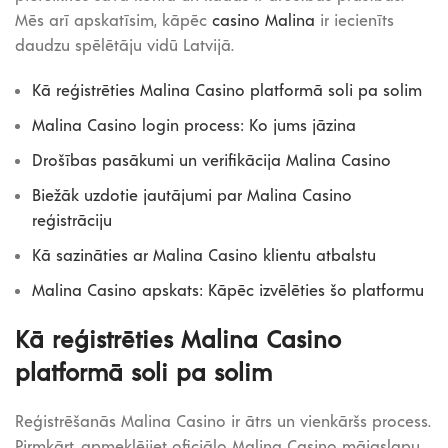
Mēs arī apskatīsim, kāpēc
casino Malina
ir iecienīts
daudzu spēlētāju vidū Latvijā.
Kā reģistrēties Malina Casino platformā soli pa solim
Malina Casino login process: Ko jums jāzina
Drošības pasākumi un verifikācija Malina Casino
Biežāk uzdotie jautājumi par Malina Casino
reģistrāciju
Kā sazināties ar Malina Casino klientu atbalstu
Malina Casino apskats: Kāpēc izvēlēties šo platformu
Kā reģistrēties Malina Casino
platformā soli pa solim
Reģistrēšanās Malina Casino ir ātrs un vienkāršs process.
Pirmkārt, apmeklējiet oficiālo Malina Casino mājaslapu