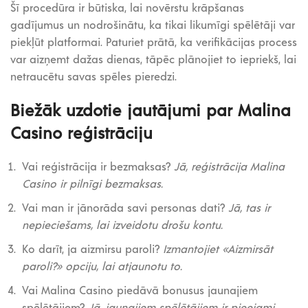
Šī procedūra ir būtiska, lai novērstu krāpšanas
gadījumus un nodrošinātu, ka tikai likumīgi spēlētāji var
piekļūt platformai. Paturiet prātā, ka verifikācijas process
var aizņemt dažas dienas, tāpēc plānojiet to iepriekš, lai
netraucētu savas spēles pieredzi.
Biežāk uzdotie jautājumi par Malina
Casino reģistrāciju
Vai reģistrācija ir bezmaksas?
Jā, reģistrācija Malina
Casino ir pilnīgi bezmaksas.
Vai man ir jānorāda savi personas dati?
Jā, tas ir
nepieciešams, lai izveidotu drošu kontu.
Ko darīt, ja aizmirsu paroli?
Izmantojiet «Aizmirsāt
paroli?» opciju, lai atjaunotu to.
Vai Malina Casino piedāvā bonusus jaunajiem
spēlētājiem?
Jā, jaunajiem spēlētājiem ir pieejami