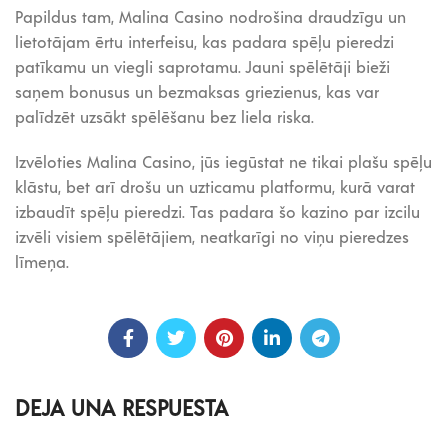
Papildus tam, Malina Casino nodrošina draudzīgu un
lietotājam ērtu interfeisu, kas padara spēļu pieredzi
patīkamu un viegli saprotamu. Jauni spēlētāji bieži
saņem bonusus un bezmaksas griezienus, kas var
palīdzēt uzsākt spēlēšanu bez liela riska.
Izvēloties Malina Casino, jūs iegūstat ne tikai plašu spēļu
klāstu, bet arī drošu un uzticamu platformu, kurā varat
izbaudīt spēļu pieredzi. Tas padara šo kazino par izcilu
izvēli visiem spēlētājiem, neatkarīgi no viņu pieredzes
līmeņa.
DEJA UNA RESPUESTA