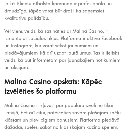
laikā. Klientu atbalsta komanda ir profesionāla un
draudzīga, tāpēc varat būt droši, ka saņemsiet
kvalitatīvu palīdzību.
Vēl viens veids, kā sazināties ar Malina Casino, ir,
izmantojot sociālos tīklus. Platforma ir aktīva Facebook
un Instagram, kur varat sekot jaunumiem un
piedāvājumiem, kā arī uzdot jautājumus. Tas ir lielisks
veids, kā būt informētam par jaunākajiem notikumiem
un akcijām.
Malina Casino apskats: Kāpēc
izvēlēties šo platformu
Malina Casino ir kļuvusi par populāru izvēli ne tikai
Latvijā, bet arī citur, pateicoties savam plašajam spēļu
klāstam un pievilcīgiem bonusiem. Platforma piedāvā
dažādas spēles, sākot no klasiskajām kazino spēlēm,