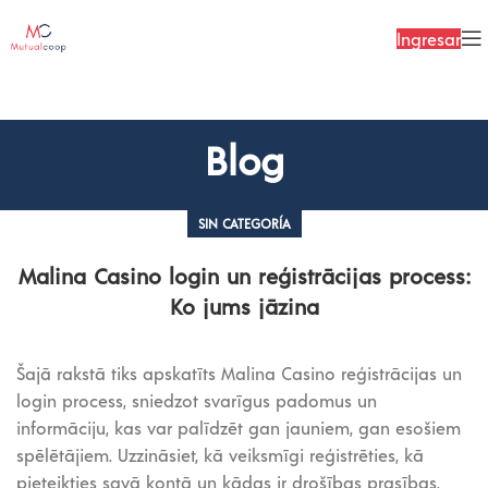
Ingresar
Blog
SIN CATEGORÍA
Malina Casino login un reģistrācijas process:
Ko jums jāzina
Šajā rakstā tiks apskatīts Malina Casino reģistrācijas un
login process, sniedzot svarīgus padomus un
informāciju, kas var palīdzēt gan jauniem, gan esošiem
spēlētājiem. Uzzināsiet, kā veiksmīgi reģistrēties, kā
pieteikties savā kontā un kādas ir drošības prasības.