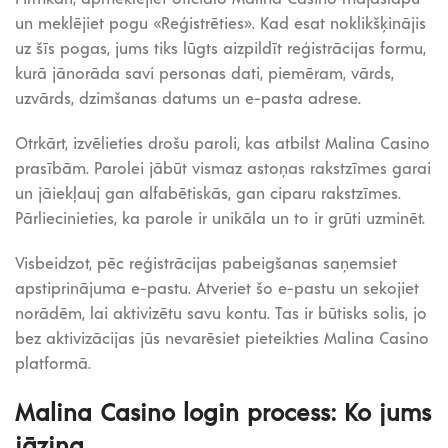
un meklējiet pogu «Reģistrēties». Kad esat noklikšķinājis
uz šīs pogas, jums tiks lūgts aizpildīt reģistrācijas formu,
kurā jānorāda savi personas dati, piemēram, vārds,
uzvārds, dzimšanas datums un e-pasta adrese.
Otrkārt, izvēlieties drošu paroli, kas atbilst Malina Casino
prasībām. Parolei jābūt vismaz astoņas rakstzīmes garai
un jāiekļauj gan alfabētiskās, gan ciparu rakstzīmes.
Pārliecinieties, ka parole ir unikāla un to ir grūti uzminēt.
Visbeidzot, pēc reģistrācijas pabeigšanas saņemsiet
apstiprinājuma e-pastu. Atveriet šo e-pastu un sekojiet
norādēm, lai aktivizētu savu kontu. Tas ir būtisks solis, jo
bez aktivizācijas jūs nevarēsiet pieteikties Malina Casino
platformā.
Malina Casino login process: Ko jums
jāzina