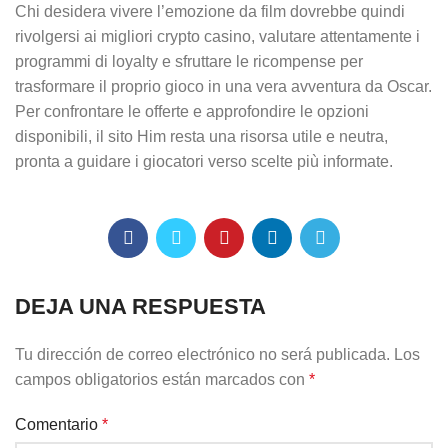
Chi desidera vivere l’emozione da film dovrebbe quindi
rivolgersi ai migliori crypto casino, valutare attentamente i
programmi di loyalty e sfruttare le ricompense per
trasformare il proprio gioco in una vera avventura da Oscar.
Per confrontare le offerte e approfondire le opzioni
disponibili, il sito Him resta una risorsa utile e neutra,
pronta a guidare i giocatori verso scelte più informate.
DEJA UNA RESPUESTA
Tu dirección de correo electrónico no será publicada.
Los
campos obligatorios están marcados con
*
Comentario
*