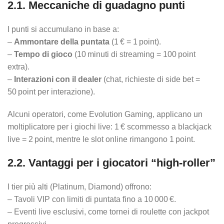
2.1. Meccaniche di guadagno punti
I punti si accumulano in base a:
–
Ammontare della puntata
(1 € = 1 point).
–
Tempo di gioco
(10 minuti di streaming = 100 point
extra).
–
Interazioni con il dealer
(chat, richieste di side bet =
50 point per interazione).
Alcuni operatori, come Evolution Gaming, applicano un
moltiplicatore per i giochi live: 1 € scommesso a blackjack
live = 2 point, mentre le slot online rimangono 1 point.
2.2. Vantaggi per i giocatori “high‑roller”
I tier più alti (Platinum, Diamond) offrono:
– Tavoli VIP con limiti di puntata fino a 10 000 €.
– Eventi live esclusivi, come tornei di roulette con jackpot