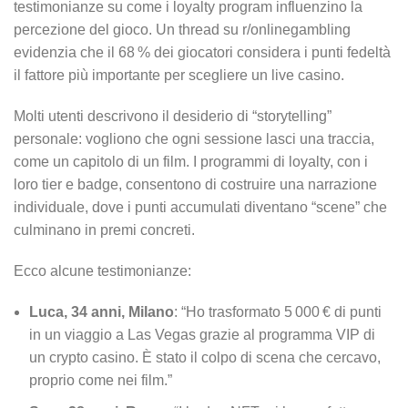
testimonianze su come i loyalty program influenzino la
percezione del gioco. Un thread su r/onlinegambling
evidenzia che il 68 % dei giocatori considera i punti fedeltà
il fattore più importante per scegliere un live casino.
Molti utenti descrivono il desiderio di “storytelling”
personale: vogliono che ogni sessione lasci una traccia,
come un capitolo di un film. I programmi di loyalty, con i
loro tier e badge, consentono di costruire una narrazione
individuale, dove i punti accumulati diventano “scene” che
culminano in premi concreti.
Ecco alcune testimonianze:
Luca, 34 anni, Milano
: “Ho trasformato 5 000 € di punti
in un viaggio a Las Vegas grazie al programma VIP di
un crypto casino. È stato il colpo di scena che cercavo,
proprio come nei film.”