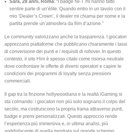
Sara, 28 anni, Roma
: “I badge NFT mi hanno fatto
sentire parte di un’élite. Quando entro in un tavolo con il
mio ‘Dealer’s Crown’, il dealer mi chiama per nome e la
partita prende un’atmosfera da film d’azione.”
Le community valorizzano anche la trasparenza. I giocatori
apprezzano piattaforme che pubblicano chiaramente i tassi
di conversione dei punti e i requisiti di rollover. In questo
contesto, il sito Him è spesso citato come risorsa neutrale
dove confrontare le offerte di diversi operatori e capire le
condizioni dei programmi di loyalty senza pressioni
commerciali.
Il gap tra la finzione hollywoodiana e la realtà iGaming si
sta colmando: i giocatori non più solo sognano il colpo del
secolo, ma costruiscono la propria trama attraverso punti,
badge e premi personalizzati. Questo approccio rende
l’esperienza più immersiva e, in ultima analisi, più
soddisfacente di quella mostrata sul grande schermo.