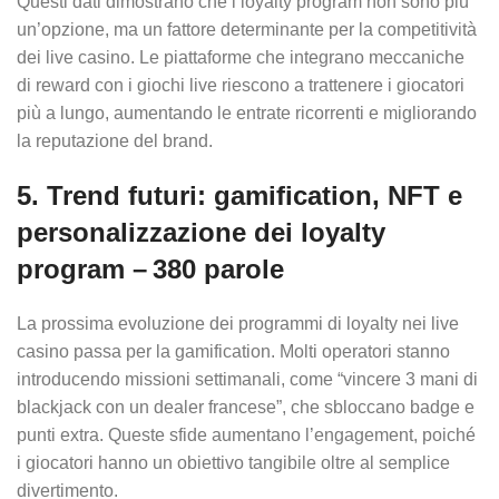
Questi dati dimostrano che i loyalty program non sono più
un’opzione, ma un fattore determinante per la competitività
dei live casino. Le piattaforme che integrano meccaniche
di reward con i giochi live riescono a trattenere i giocatori
più a lungo, aumentando le entrate ricorrenti e migliorando
la reputazione del brand.
5. Trend futuri: gamification, NFT e
personalizzazione dei loyalty
program – 380 parole
La prossima evoluzione dei programmi di loyalty nei live
casino passa per la gamification. Molti operatori stanno
introducendo missioni settimanali, come “vincere 3 mani di
blackjack con un dealer francese”, che sbloccano badge e
punti extra. Queste sfide aumentano l’engagement, poiché
i giocatori hanno un obiettivo tangibile oltre al semplice
divertimento.