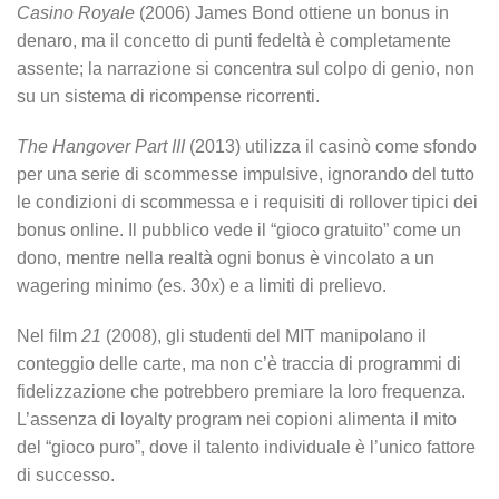
Casino Royale
(2006) James Bond ottiene un bonus in
denaro, ma il concetto di punti fedeltà è completamente
assente; la narrazione si concentra sul colpo di genio, non
su un sistema di ricompense ricorrenti.
The Hangover Part III
(2013) utilizza il casinò come sfondo
per una serie di scommesse impulsive, ignorando del tutto
le condizioni di scommessa e i requisiti di rollover tipici dei
bonus online. Il pubblico vede il “gioco gratuito” come un
dono, mentre nella realtà ogni bonus è vincolato a un
wagering minimo (es. 30x) e a limiti di prelievo.
Nel film
21
(2008), gli studenti del MIT manipolano il
conteggio delle carte, ma non c’è traccia di programmi di
fidelizzazione che potrebbero premiare la loro frequenza.
L’assenza di loyalty program nei copioni alimenta il mito
del “gioco puro”, dove il talento individuale è l’unico fattore
di successo.