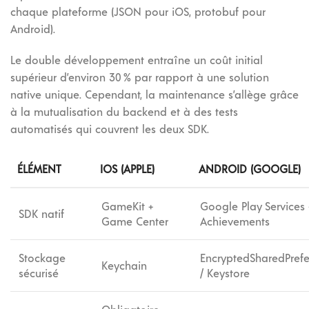
chaque plateforme (JSON pour iOS, protobuf pour
Android).
Le double développement entraîne un coût initial
supérieur d’environ 30 % par rapport à une solution
native unique. Cependant, la maintenance s’allège grâce
à la mutualisation du backend et à des tests
automatisés qui couvrent les deux SDK.
ÉLÉMENT
IOS (APPLE)
ANDROID (GOOGLE)
GameKit +
Google Play Services 
SDK natif
Game Center
Achievements
Stockage
EncryptedSharedPref
Keychain
sécurisé
/ Keystore