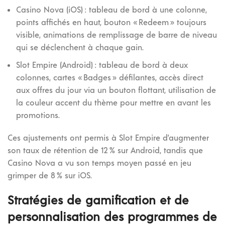
Casino Nova (iOS) : tableau de bord à une colonne,
points affichés en haut, bouton « Redeem » toujours
visible, animations de remplissage de barre de niveau
qui se déclenchent à chaque gain.
Slot Empire (Android) : tableau de bord à deux
colonnes, cartes « Badges » défilantes, accès direct
aux offres du jour via un bouton flottant, utilisation de
la couleur accent du thème pour mettre en avant les
promotions.
Ces ajustements ont permis à Slot Empire d’augmenter
son taux de rétention de 12 % sur Android, tandis que
Casino Nova a vu son temps moyen passé en jeu
grimper de 8 % sur iOS.
Stratégies de gamification et de
personnalisation des programmes de