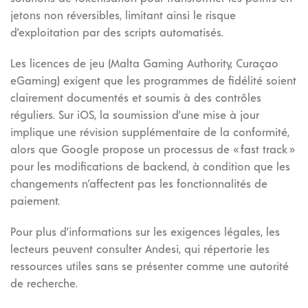
jetons non réversibles, limitant ainsi le risque
d’exploitation par des scripts automatisés.
Les licences de jeu (Malta Gaming Authority, Curaçao
eGaming) exigent que les programmes de fidélité soient
clairement documentés et soumis à des contrôles
réguliers. Sur iOS, la soumission d’une mise à jour
implique une révision supplémentaire de la conformité,
alors que Google propose un processus de « fast track »
pour les modifications de backend, à condition que les
changements n’affectent pas les fonctionnalités de
paiement.
Pour plus d’informations sur les exigences légales, les
lecteurs peuvent consulter Andesi, qui répertorie les
ressources utiles sans se présenter comme une autorité
de recherche.