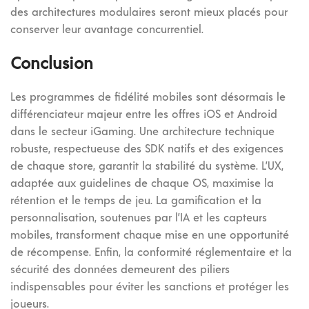
des architectures modulaires seront mieux placés pour
conserver leur avantage concurrentiel.
Conclusion
Les programmes de fidélité mobiles sont désormais le
différenciateur majeur entre les offres iOS et Android
dans le secteur iGaming. Une architecture technique
robuste, respectueuse des SDK natifs et des exigences
de chaque store, garantit la stabilité du système. L’UX,
adaptée aux guidelines de chaque OS, maximise la
rétention et le temps de jeu. La gamification et la
personnalisation, soutenues par l’IA et les capteurs
mobiles, transforment chaque mise en une opportunité
de récompense. Enfin, la conformité réglementaire et la
sécurité des données demeurent des piliers
indispensables pour éviter les sanctions et protéger les
joueurs.