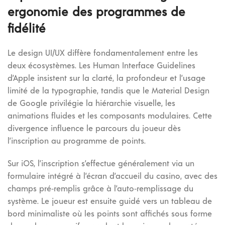
ergonomie des programmes de
fidélité
Le design UI/UX diffère fondamentalement entre les
deux écosystèmes. Les Human Interface Guidelines
d’Apple insistent sur la clarté, la profondeur et l’usage
limité de la typographie, tandis que le Material Design
de Google privilégie la hiérarchie visuelle, les
animations fluides et les composants modulaires. Cette
divergence influence le parcours du joueur dès
l’inscription au programme de points.
Sur iOS, l’inscription s’effectue généralement via un
formulaire intégré à l’écran d’accueil du casino, avec des
champs pré‑remplis grâce à l’auto‑remplissage du
système. Le joueur est ensuite guidé vers un tableau de
bord minimaliste où les points sont affichés sous forme