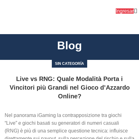
Ingresar
Blog
SIN CATEGORÍA
Live vs RNG: Quale Modalità Porta i
Vincitori più Grandi nel Gioco d’Azzardo
Online?
Nel panorama iGaming la contrapposizione tra giochi
“Live” e giochi basati su generatori di numeri casuali
(RNG) è più di una semplice questione tecnica: influisce
direttamente sui payout, sulla percezione del rischio e sulla