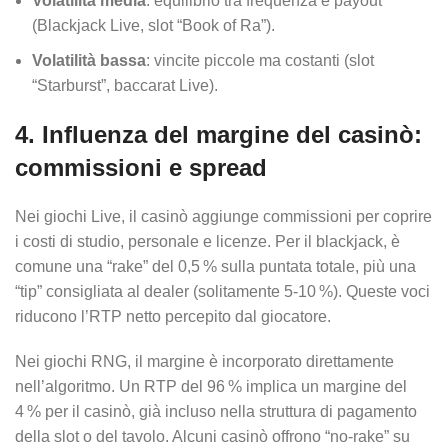
Volatilità media
: equilibrio tra frequenza e payout
(Blackjack Live, slot “Book of Ra”).
Volatilità bassa
: vincite piccole ma costanti (slot
“Starburst”, baccarat Live).
4. Influenza del margine del casinò:
commissioni e spread
Nei giochi Live, il casinò aggiunge commissioni per coprire
i costi di studio, personale e licenze. Per il blackjack, è
comune una “rake” del 0,5 % sulla puntata totale, più una
“tip” consigliata al dealer (solitamente 5‑10 %). Queste voci
riducono l’RTP netto percepito dal giocatore.
Nei giochi RNG, il margine è incorporato direttamente
nell’algoritmo. Un RTP del 96 % implica un margine del
4 % per il casinò, già incluso nella struttura di pagamento
della slot o del tavolo. Alcuni casinò offrono “no‑rake” su