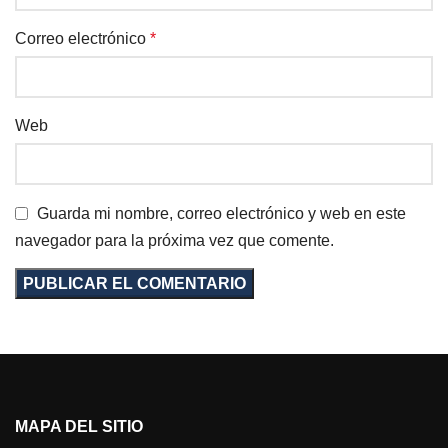
Correo electrónico
*
Web
Guarda mi nombre, correo electrónico y web en este
navegador para la próxima vez que comente.
MAPA DEL SITIO