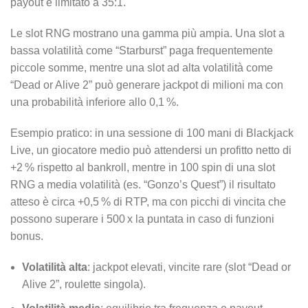
payout è limitato a 35:1.
Le slot RNG mostrano una gamma più ampia. Una slot a
bassa volatilità come “Starburst” paga frequentemente
piccole somme, mentre una slot ad alta volatilità come
“Dead or Alive 2” può generare jackpot di milioni ma con
una probabilità inferiore allo 0,1 %.
Esempio pratico: in una sessione di 100 mani di Blackjack
Live, un giocatore medio può attendersi un profitto netto di
+2 % rispetto al bankroll, mentre in 100 spin di una slot
RNG a media volatilità (es. “Gonzo’s Quest”) il risultato
atteso è circa +0,5 % di RTP, ma con picchi di vincita che
possono superare i 500 x la puntata in caso di funzioni
bonus.
Volatilità alta
: jackpot elevati, vincite rare (slot “Dead or
Alive 2”, roulette singola).