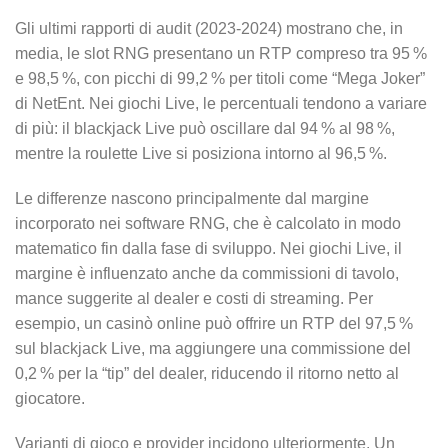
Gli ultimi rapporti di audit (2023‑2024) mostrano che, in
media, le slot RNG presentano un RTP compreso tra 95 %
e 98,5 %, con picchi di 99,2 % per titoli come “Mega Joker”
di NetEnt. Nei giochi Live, le percentuali tendono a variare
di più: il blackjack Live può oscillare dal 94 % al 98 %,
mentre la roulette Live si posiziona intorno al 96,5 %.
Le differenze nascono principalmente dal margine
incorporato nei software RNG, che è calcolato in modo
matematico fin dalla fase di sviluppo. Nei giochi Live, il
margine è influenzato anche da commissioni di tavolo,
mance suggerite al dealer e costi di streaming. Per
esempio, un casinò online può offrire un RTP del 97,5 %
sul blackjack Live, ma aggiungere una commissione del
0,2 % per la “tip” del dealer, riducendo il ritorno netto al
giocatore.
Varianti di gioco e provider incidono ulteriormente. Un