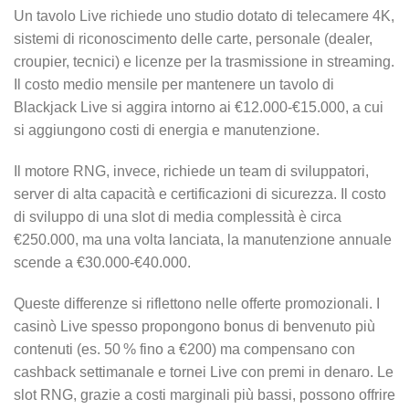
Un tavolo Live richiede uno studio dotato di telecamere 4K,
sistemi di riconoscimento delle carte, personale (dealer,
croupier, tecnici) e licenze per la trasmissione in streaming.
Il costo medio mensile per mantenere un tavolo di
Blackjack Live si aggira intorno ai €12.000‑€15.000, a cui
si aggiungono costi di energia e manutenzione.
Il motore RNG, invece, richiede un team di sviluppatori,
server di alta capacità e certificazioni di sicurezza. Il costo
di sviluppo di una slot di media complessità è circa
€250.000, ma una volta lanciata, la manutenzione annuale
scende a €30.000‑€40.000.
Queste differenze si riflettono nelle offerte promozionali. I
casinò Live spesso propongono bonus di benvenuto più
contenuti (es. 50 % fino a €200) ma compensano con
cashback settimanale e tornei Live con premi in denaro. Le
slot RNG, grazie a costi marginali più bassi, possono offrire