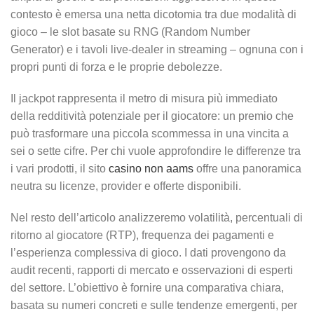
contesto è emersa una netta dicotomia tra due modalità di
gioco – le slot basate su RNG (Random Number
Generator) e i tavoli live‑dealer in streaming – ognuna con i
propri punti di forza e le proprie debolezze.
Il jackpot rappresenta il metro di misura più immediato
della redditività potenziale per il giocatore: un premio che
può trasformare una piccola scommessa in una vincita a
sei o sette cifre. Per chi vuole approfondire le differenze tra
i vari prodotti, il sito
casino non aams
offre una panoramica
neutra su licenze, provider e offerte disponibili.
Nel resto dell’articolo analizzeremo volatilità, percentuali di
ritorno al giocatore (RTP), frequenza dei pagamenti e
l’esperienza complessiva di gioco. I dati provengono da
audit recenti, rapporti di mercato e osservazioni di esperti
del settore. L’obiettivo è fornire una comparativa chiara,
basata su numeri concreti e sulle tendenze emergenti, per