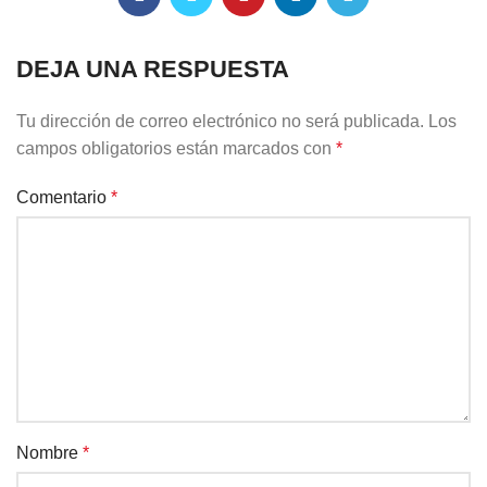
DEJA UNA RESPUESTA
Tu dirección de correo electrónico no será publicada.
Los
campos obligatorios están marcados con
*
Comentario
*
Nombre
*