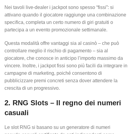
Nei tavoli live‑dealer i jackpot sono spesso “fissi”: si
attivano quando il giocatore raggiunge una combinazione
specifica, completa un certo numero di giri gratuiti o
partecipa a un evento promozionale settimanale.
Questa modalità offre vantaggi sia al casinò – che può
controllare meglio il rischio di pagamento – sia al
giocatore, che conosce in anticipo l’importo massimo da
vincere. Inoltre, i jackpot fissi sono più facili da integrare in
campagne di marketing, poiché consentono di
pubblicizzare premi concreti senza dover attendere la
crescita di un progressivo.
2. RNG Slots – Il regno dei numeri
casuali
Le slot RNG si basano su un generatore di numeri