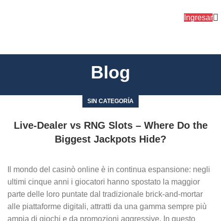
Ingresar
Blog
SIN CATEGORÍA
Live‑Dealer vs RNG Slots – Where Do the
Biggest Jackpots Hide?
Il mondo del casinò online è in continua espansione: negli
ultimi cinque anni i giocatori hanno spostato la maggior
parte delle loro puntate dal tradizionale brick‑and‑mortar
alle piattaforme digitali, attratti da una gamma sempre più
ampia di giochi e da promozioni aggressive. In questo