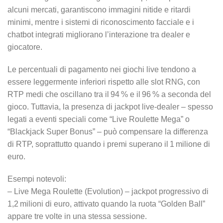
alcuni mercati, garantiscono immagini nitide e ritardi
minimi, mentre i sistemi di riconoscimento facciale e i
chatbot integrati migliorano l’interazione tra dealer e
giocatore.
Le percentuali di pagamento nei giochi live tendono a
essere leggermente inferiori rispetto alle slot RNG, con
RTP medi che oscillano tra il 94 % e il 96 % a seconda del
gioco. Tuttavia, la presenza di jackpot live‑dealer – spesso
legati a eventi speciali come “Live Roulette Mega” o
“Blackjack Super Bonus” – può compensare la differenza
di RTP, soprattutto quando i premi superano il 1 milione di
euro.
Esempi notevoli:
– Live Mega Roulette (Evolution) – jackpot progressivo di
1,2 milioni di euro, attivato quando la ruota “Golden Ball”
appare tre volte in una stessa sessione.