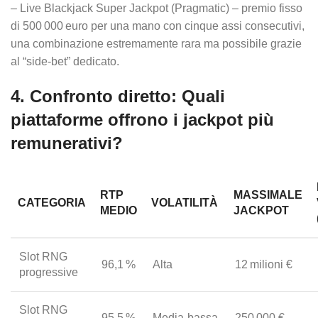
– Live Blackjack Super Jackpot (Pragmatic) – premio fisso
di 500 000 euro per una mano con cinque assi consecutivi,
una combinazione estremamente rara ma possibile grazie
al “side‑bet” dedicato.
4. Confronto diretto: Quali
piattaforme offrono i jackpot più
remunerativi?
RTP
MASSIMALE
CATEGORIA
VOLATILITÀ
MEDIO
JACKPOT
Slot RNG
96,1 %
Alta
12 milioni €
progressive
Slot RNG
95,5 %
Media‑bassa
250 000 €