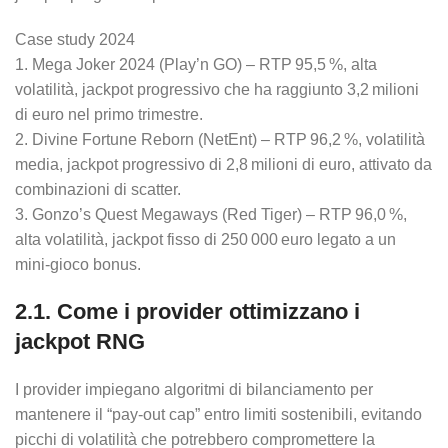
Case study 2024
1. Mega Joker 2024 (Play’n GO) – RTP 95,5 %, alta
volatilità, jackpot progressivo che ha raggiunto 3,2 milioni
di euro nel primo trimestre.
2. Divine Fortune Reborn (NetEnt) – RTP 96,2 %, volatilità
media, jackpot progressivo di 2,8 milioni di euro, attivato da
combinazioni di scatter.
3. Gonzo’s Quest Megaways (Red Tiger) – RTP 96,0 %,
alta volatilità, jackpot fisso di 250 000 euro legato a un
mini‑gioco bonus.
2.1. Come i provider ottimizzano i
jackpot RNG
I provider impiegano algoritmi di bilanciamento per
mantenere il “pay‑out cap” entro limiti sostenibili, evitando
picchi di volatilità che potrebbero compromettere la