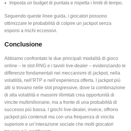
Imposta un budget di puntata e rispetta i limiti di tempo.
Seguendo queste linee guida, i giocatori possono
ottimizzare le probabilità di colpire un jackpot senza
esporsi a rischi eccessivi.
Conclusione
Abbiamo confrontato le due principali modalità di gioco
online – le slot RNG e i tavoli live‑dealer – evidenziando le
differenze fondamentali nei meccanismi di jackpot, nella
volatilità, nell’RTP e nell’esperienza offerta. I jackpot più
alti si trovano nelle slot progressive, dove la combinazione
di alta volatilità e massimi illimitati crea opportunità di
vincite multimilionarie, ma a fronte di una probabilità di
successo più bassa. I giochi live‑dealer, invece, offrono
jackpot più contenuti ma con una frequenza di vincita
superiore e un’interazione sociale che molti giocatori