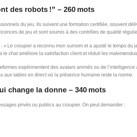
ont des robots !” – 260 mots
essionnels du jeu. Ils suivent une formation certifiée, souvent 
licences de jeu et sont soumis à des contrôles de qualité régulie
: « Le croupier a reconnu mon surnom et a ajusté le tempo du je
a le chat améliore la satisfaction client et réduit les malentendus
teformes expérimentent des avatars animés ou de l’intelligence ar
 pas aux tables en direct où la présence humaine reste la norme.
qui change la donne – 340 mots
ssages privés ou publics au croupier. On peut demander :