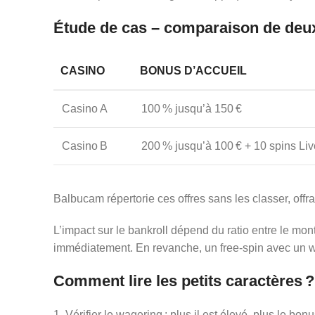
Étude de cas – comparaison de deux
CASINO
BONUS D’ACCUEIL
Casino A
100 % jusqu’à 150 €
Casino B
200 % jusqu’à 100 € + 10 spins Liv
Balbucam répertorie ces offres sans les classer, offr
L’impact sur le bankroll dépend du ratio entre le mon
immédiatement. En revanche, un free‑spin avec un wa
Comment lire les petits caractères 
Vérifier le wagering : plus il est élevé, plus le bon