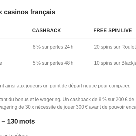
 casinos français
CASHBACK
FREE‑SPIN LIVE
8 % sur pertes 24 h
20 spins sur Roulet
e
5 % sur pertes 48 h
10 spins sur Blackj
ant ainsi aux joueurs un point de départ neutre pour comparer.
tant du bonus et le wagering. Un cashback de 8 % sur 200 € de p
gering de 30 x nécessite de jouer 300 € avant de pouvoir encai
? – 130 mots
us est coûteux.