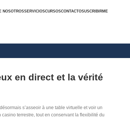
E NOSOTROS
SERVICIOS
CURSOS
CONTACTO
SUSCRIBIRME
x en direct et la vérité
désormais s’asseoir à une table virtuelle et voir un
casino terrestre, tout en conservant la flexibilité du