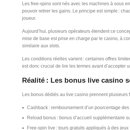
Les free‑spins sont nés avec les machines à sous en 
pouvoir retirer les gains. Le principe est simple : c
joueur.
Aujourd’hui, plusieurs opérateurs étendent ce concept
mise de base est prise en charge par le casino, à co
similaire aux slots.
Les conditions réelles varient : certaines offres limi
est donc crucial de lire les termes avant d’accepter 
Réalité : Les bonus live casino 
Les bonus dédiés au live casino prennent plusieurs 
Cashback : remboursement d’un pourcentage des p
Reload bonus : bonus d’accueil supplémentaire su
Free‑spin live : tours gratuits appliqués à des jeu