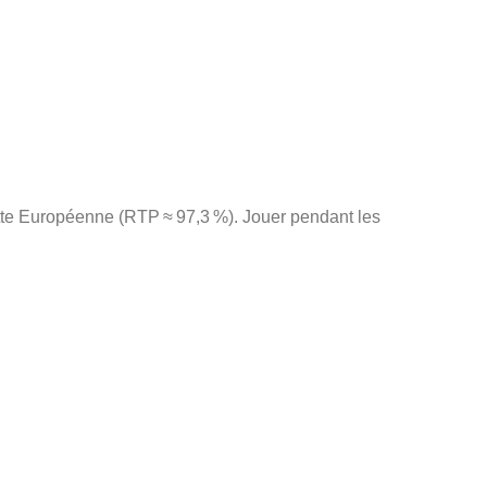
ulette Européenne (RTP ≈ 97,3 %). Jouer pendant les