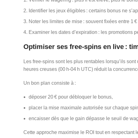
Identifier les jeux éligibles : certains bonus ne s’a
Noter les limites de mise : souvent fixées entre 1 € 
Examiner les dates d’expiration : les promotions pe
Optimiser ses free‑spins en live : ti
Les free‑spins sont les plus rentables lorsqu’ils son
heures creuses (00 h‑04 h UTC) réduit la concurrenc
Un bon plan consiste à :
déposer 20 € pour débloquer le bonus,
placer la mise maximale autorisée sur chaque spi
encaisser dès que le gain dépasse le seuil de wag
Cette approche maximise le ROI tout en respectant l