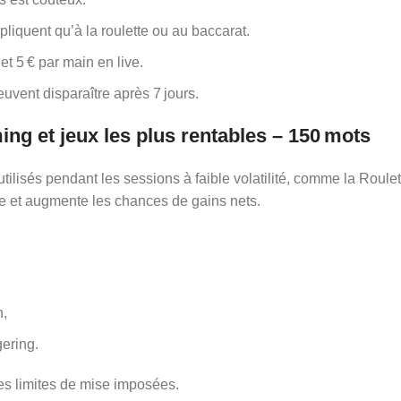
ppliquent qu’à la roulette ou au baccarat.
et 5 € par main en live.
uvent disparaître après 7 jours.
ming et jeux les plus rentables – 150 mots
t utilisés pendant les sessions à faible volatilité, comme la Ro
e et augmente les chances de gains nets.
n,
ering.
es limites de mise imposées.