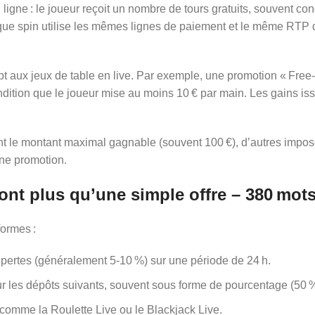
ligne : le joueur reçoit un nombre de tours gratuits, souvent co
haque spin utilise les mêmes lignes de paiement et le même RTP q
 aux jeux de table en live. Par exemple, une promotion « Free‑Sp
ndition que le joueur mise au moins 10 € par main. Les gains is
tent le montant maximal gagnable (souvent 100 €), d’autres impose
une promotion.
sont plus qu’une simple offre – 380 mot
formes :
ertes (généralement 5‑10 %) sur une période de 24 h.
r les dépôts suivants, souvent sous forme de pourcentage (50 %
x comme la Roulette Live ou le Blackjack Live.