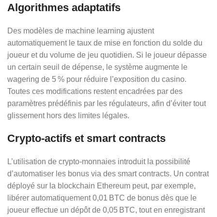
Algorithmes adaptatifs
Des modèles de machine learning ajustent
automatiquement le taux de mise en fonction du solde du
joueur et du volume de jeu quotidien. Si le joueur dépasse
un certain seuil de dépense, le système augmente le
wagering de 5 % pour réduire l’exposition du casino.
Toutes ces modifications restent encadrées par des
paramètres prédéfinis par les régulateurs, afin d’éviter tout
glissement hors des limites légales.
Crypto‑actifs et smart contracts
L’utilisation de crypto‑monnaies introduit la possibilité
d’automatiser les bonus via des smart contracts. Un contrat
déployé sur la blockchain Ethereum peut, par exemple,
libérer automatiquement 0,01 BTC de bonus dès que le
joueur effectue un dépôt de 0,05 BTC, tout en enregistrant