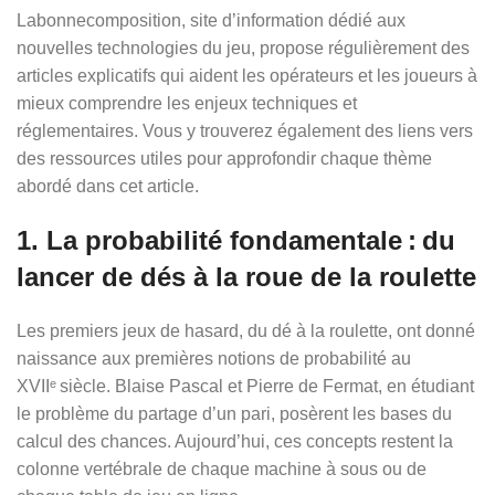
Labonnecomposition, site d’information dédié aux
nouvelles technologies du jeu, propose régulièrement des
articles explicatifs qui aident les opérateurs et les joueurs à
mieux comprendre les enjeux techniques et
réglementaires. Vous y trouverez également des liens vers
des ressources utiles pour approfondir chaque thème
abordé dans cet article.
1. La probabilité fondamentale : du
lancer de dés à la roue de la roulette
Les premiers jeux de hasard, du dé à la roulette, ont donné
naissance aux premières notions de probabilité au
XVIIᵉ siècle. Blaise Pascal et Pierre de Fermat, en étudiant
le problème du partage d’un pari, posèrent les bases du
calcul des chances. Aujourd’hui, ces concepts restent la
colonne vertébrale de chaque machine à sous ou de