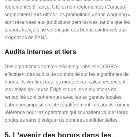
réglementés (France, UK) et non‑réglementés (Curaçao)
segmentent leurs offres : les promotions « sans wagering »
sont réservées aux juridictions permissives, tandis que les
joueurs français ne voient que des bonus conformes aux
exigences de l’ANJ.
Audits internes et tiers
Des organismes comme eGaming Labs et eCOGRA
effectuent des audits de conformité sur les algorithmes de
bonus. Ils vérifient que les modèles de calcul respectent
les limites de House Edge et que les simulations de
rentabilité sont cohérentes avec les exigences locales.
Labonnecomposition cite régulièrement ces audits comme
référence pour les opérateurs qui souhaitent valider leurs
pratiques sans divulguer de données confidentielles.
5. L’avenir des bonus dans les