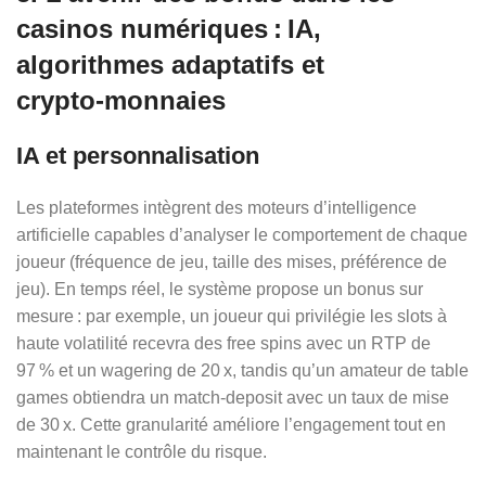
casinos numériques : IA,
algorithmes adaptatifs et
crypto‑monnaies
IA et personnalisation
Les plateformes intègrent des moteurs d’intelligence
artificielle capables d’analyser le comportement de chaque
joueur (fréquence de jeu, taille des mises, préférence de
jeu). En temps réel, le système propose un bonus sur
mesure : par exemple, un joueur qui privilégie les slots à
haute volatilité recevra des free spins avec un RTP de
97 % et un wagering de 20 x, tandis qu’un amateur de table
games obtiendra un match‑deposit avec un taux de mise
de 30 x. Cette granularité améliore l’engagement tout en
maintenant le contrôle du risque.