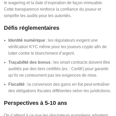
le wagering et la date d’expiration de façon immuable.
Cette transparence renforce la confiance du joueur et
simplifie les audits pour les autorités.
Défis réglementaires
Identité numérique
: les régulateurs exigent une
vérification KYC même pour les joueurs crypto afin de
lutter contre le blanchiment d’argent.
Traçabilité des bonus
: les smart contracts doivent être
audités par des tiers certifiés (ex. : CertiK) pour garantir
qu’ils ne contournent pas les exigences de mise.
Fiscalité
: la conversion des gains en fiat peut entraîner
des obligations fiscales différentes selon les juridictions.
Perspectives à 5‑10 ans
On s’attend à ce que les régulateurs européens adoptent