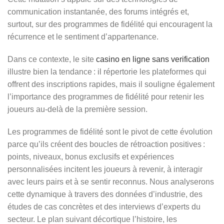
communication instantanée, des forums intégrés et,
surtout, sur des programmes de fidélité qui encouragent la
récurrence et le sentiment d’appartenance.
Dans ce contexte, le site
casino en ligne sans verification
illustre bien la tendance : il répertorie les plateformes qui
offrent des inscriptions rapides, mais il souligne également
l’importance des programmes de fidélité pour retenir les
joueurs au‑delà de la première session.
Les programmes de fidélité sont le pivot de cette évolution
parce qu’ils créent des boucles de rétroaction positives :
points, niveaux, bonus exclusifs et expériences
personnalisées incitent les joueurs à revenir, à interagir
avec leurs pairs et à se sentir reconnus. Nous analyserons
cette dynamique à travers des données d’industrie, des
études de cas concrètes et des interviews d’experts du
secteur. Le plan suivant décortique l’histoire, les