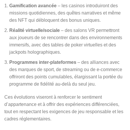
Gamification avancée
– les casinos introduiront des
missions quotidiennes, des quêtes narratives et même
des NFT qui débloquent des bonus uniques.
Réalité virtuelle/sociale
– des salons VR permettront
aux joueurs de se rencontrer dans des environnements
immersifs, avec des tables de poker virtuelles et des
jackpots holographiques.
Programmes inter‑plateformes
– des alliances avec
des marques de sport, de streaming ou de e‑commerce
offriront des points cumulables, élargissant la portée du
programme de fidélité au‑delà du seul jeu.
Ces évolutions viseront à renforcer le sentiment
d’appartenance et à offrir des expériences différenciées,
tout en respectant les exigences de jeu responsable et les
cadres réglementaires.