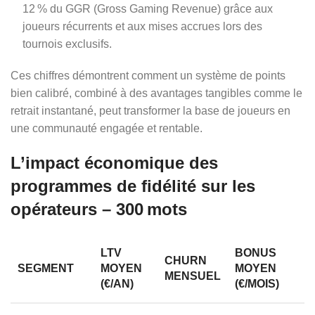
12 % du GGR (Gross Gaming Revenue) grâce aux
joueurs récurrents et aux mises accrues lors des
tournois exclusifs.
Ces chiffres démontrent comment un système de points
bien calibré, combiné à des avantages tangibles comme le
retrait instantané, peut transformer la base de joueurs en
une communauté engagée et rentable.
L’impact économique des
programmes de fidélité sur les
opérateurs – 300 mots
LTV
BONUS
CHURN
SEGMENT
MOYEN
MOYEN
MENSUEL
(€/AN)
(€/MOIS)