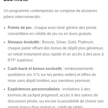
Un programme contemporain se compose de plusieurs
piliers interconnectés :
Points de jeu
: chaque euro misé génère des points
convertibles en crédits de jeu ou en tours gratuits.
Niveaux évolutifs
: Bronze, Silver, Gold, Platinum,
chaque palier offrant des bonus de dépôt plus généreux,
un retrait instantané plus rapide et un accès à des jeux à
RTP supérieur.
Cash‑back et bonus exclusifs
: remboursements
quotidiens (ex. 5 % sur les pertes nettes) et offres de
mise sans dépôt limitées aux membres premium.
Expériences personnalisées
: invitations à des
tournois de jackpot progressif, accès à des salons de
discussion privés, ou encore la possibilité de choisir son
propre bonus (tour gratuit vs. crédit de table).