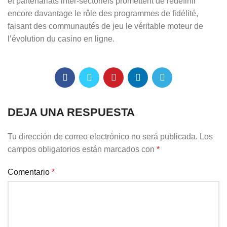
et partenariats inter‑sectoriels promettent de redéfinir
encore davantage le rôle des programmes de fidélité,
faisant des communautés de jeu le véritable moteur de
l’évolution du casino en ligne.
DEJA UNA RESPUESTA
Tu dirección de correo electrónico no será publicada.
Los
campos obligatorios están marcados con
*
Comentario
*