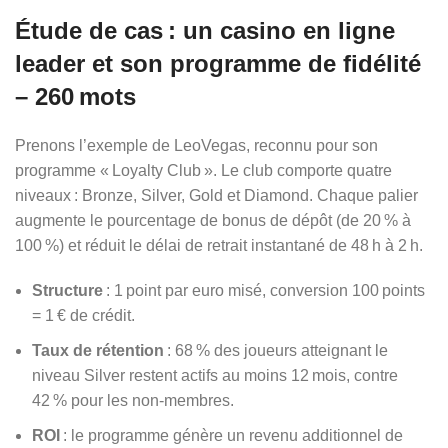
Étude de cas : un casino en ligne
leader et son programme de fidélité
– 260 mots
Prenons l’exemple de LeoVegas, reconnu pour son
programme « Loyalty Club ». Le club comporte quatre
niveaux : Bronze, Silver, Gold et Diamond. Chaque palier
augmente le pourcentage de bonus de dépôt (de 20 % à
100 %) et réduit le délai de retrait instantané de 48 h à 2 h.
Structure
: 1 point par euro misé, conversion 100 points
= 1 € de crédit.
Taux de rétention
: 68 % des joueurs atteignant le
niveau Silver restent actifs au moins 12 mois, contre
42 % pour les non‑membres.
ROI
: le programme génère un revenu additionnel de