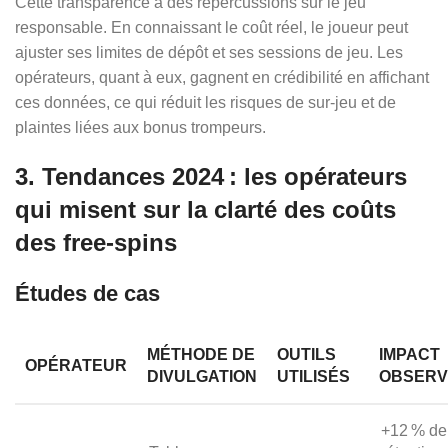
Cette transparence a des répercussions sur le jeu
responsable. En connaissant le coût réel, le joueur peut
ajuster ses limites de dépôt et ses sessions de jeu. Les
opérateurs, quant à eux, gagnent en crédibilité en affichant
ces données, ce qui réduit les risques de sur‑jeu et de
plaintes liées aux bonus trompeurs.
3. Tendances 2024 : les opérateurs
qui misent sur la clarté des coûts
des free‑spins
Études de cas
MÉTHODE DE
OUTILS
IMPACT
OPÉRATEUR
DIVULGATION
UTILISÉS
OBSERV
+12 % de