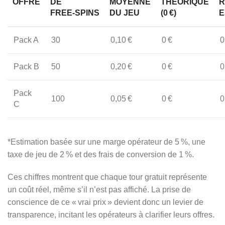
OFFRE
DE
MOYENNE
THÉORIQUE
R
FREE‑SPINS
DU JEU
(0 €)
E
Pack A
30
0,10 €
0 €
0
Pack B
50
0,20 €
0 €
0
Pack
100
0,05 €
0 €
0
C
*Estimation basée sur une marge opérateur de 5 %, une
taxe de jeu de 2 % et des frais de conversion de 1 %.
Ces chiffres montrent que chaque tour gratuit représente
un coût réel, même s’il n’est pas affiché. La prise de
conscience de ce « vrai prix » devient donc un levier de
transparence, incitant les opérateurs à clarifier leurs offres.