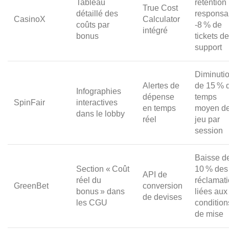
Tableau
rétention
True Cost
détaillé des
responsa
CasinoX
Calculator
coûts par
-8 % de
intégré
bonus
tickets de
support
Diminuti
Alertes de
de 15 % 
Infographies
dépense
temps
SpinFair
interactives
en temps
moyen d
dans le lobby
réel
jeu par
session
Baisse d
Section « Coût
10 % des
API de
réel du
réclamat
GreenBet
conversion
bonus » dans
liées aux
de devises
les CGU
condition
de mise