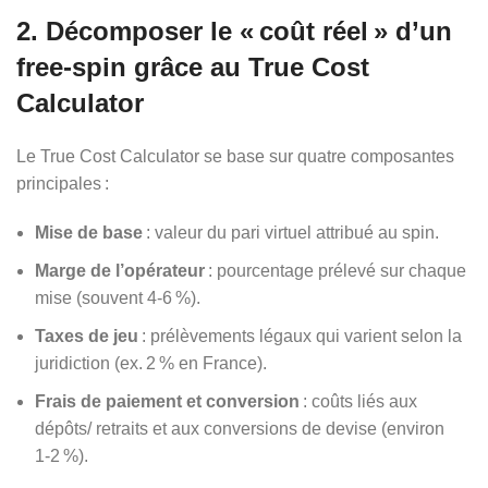
2. Décomposer le « coût réel » d’un
free‑spin grâce au True Cost
Calculator
Le True Cost Calculator se base sur quatre composantes
principales :
Mise de base
: valeur du pari virtuel attribué au spin.
Marge de l’opérateur
: pourcentage prélevé sur chaque
mise (souvent 4‑6 %).
Taxes de jeu
: prélèvements légaux qui varient selon la
juridiction (ex. 2 % en France).
Frais de paiement et conversion
: coûts liés aux
dépôts/ retraits et aux conversions de devise (environ
1‑2 %).