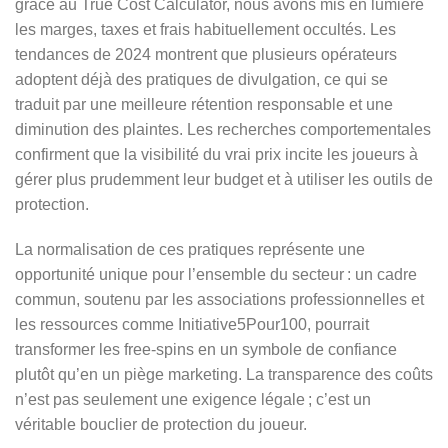
grâce au True Cost Calculator, nous avons mis en lumière
les marges, taxes et frais habituellement occultés. Les
tendances de 2024 montrent que plusieurs opérateurs
adoptent déjà des pratiques de divulgation, ce qui se
traduit par une meilleure rétention responsable et une
diminution des plaintes. Les recherches comportementales
confirment que la visibilité du vrai prix incite les joueurs à
gérer plus prudemment leur budget et à utiliser les outils de
protection.
La normalisation de ces pratiques représente une
opportunité unique pour l’ensemble du secteur : un cadre
commun, soutenu par les associations professionnelles et
les ressources comme Initiative5Pour100, pourrait
transformer les free‑spins en un symbole de confiance
plutôt qu’en un piège marketing. La transparence des coûts
n’est pas seulement une exigence légale ; c’est un
véritable bouclier de protection du joueur.