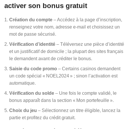
activer son bonus gratuit
Création du compte
– Accédez à la page d’inscription,
renseignez votre nom, adresse e‑mail et choisissez un
mot de passe sécurisé.
Vérification d’identité
– Téléversez une pièce d’identité
et un justificatif de domicile ; la plupart des sites français
le demandent avant de créditer le bonus.
Saisie du code promo
– Certains casinos demandent
un code spécial « NOEL2024 » ; sinon l’activation est
automatique.
Vérification du solde
– Une fois le compte validé, le
bonus apparaît dans la section « Mon portefeuille ».
Choix du jeu
– Sélectionnez un titre éligible, lancez la
partie et profitez du crédit gratuit.