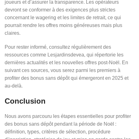
joueurs et d’assurer la transparence. Les opérateurs
devront se conformer à des exigences plus strictes
concernant le wagering et les limites de retrait, ce qui
pourrait rendre les offres moins généreuses mais plus
claires.
Pour rester informé, consultez régulièrement des
ressources comme Lesjardinsdevea, qui répertorie les
dernières actualités et les nouvelles offres post‑Noël. En
suivant ces sources, vous serez parmi les premiers à
profiter des bonus sans dépôt qui émergeront en 2025 et
au-delà.
Conclusion
Nous avons parcouru les étapes essentielles pour profiter
des bonus sans dépôt pendant la période de Noël :
définition, types, critères de sélection, procédure