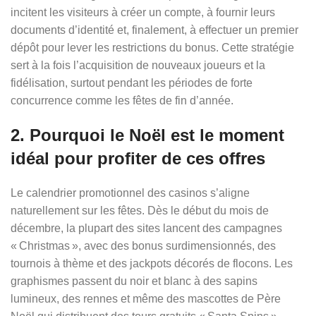
incitent les visiteurs à créer un compte, à fournir leurs
documents d’identité et, finalement, à effectuer un premier
dépôt pour lever les restrictions du bonus. Cette stratégie
sert à la fois l’acquisition de nouveaux joueurs et la
fidélisation, surtout pendant les périodes de forte
concurrence comme les fêtes de fin d’année.
2. Pourquoi le Noël est le moment
idéal pour profiter de ces offres
Le calendrier promotionnel des casinos s’aligne
naturellement sur les fêtes. Dès le début du mois de
décembre, la plupart des sites lancent des campagnes
« Christmas », avec des bonus surdimensionnés, des
tournois à thème et des jackpots décorés de flocons. Les
graphismes passent du noir et blanc à des sapins
lumineux, des rennes et même des mascottes de Père