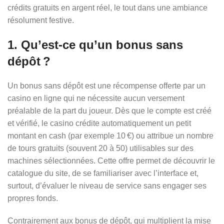
crédits gratuits en argent réel, le tout dans une ambiance
résolument festive.
1. Qu’est‑ce qu’un bonus sans
dépôt ?
Un bonus sans dépôt est une récompense offerte par un
casino en ligne qui ne nécessite aucun versement
préalable de la part du joueur. Dès que le compte est créé
et vérifié, le casino crédite automatiquement un petit
montant en cash (par exemple 10 €) ou attribue un nombre
de tours gratuits (souvent 20 à 50) utilisables sur des
machines sélectionnées. Cette offre permet de découvrir le
catalogue du site, de se familiariser avec l’interface et,
surtout, d’évaluer le niveau de service sans engager ses
propres fonds.
Contrairement aux bonus de dépôt, qui multiplient la mise