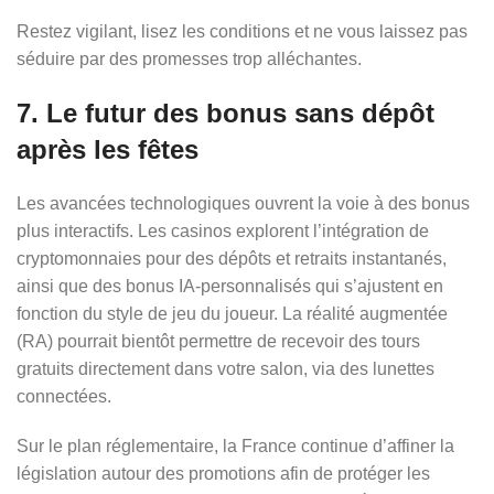
Restez vigilant, lisez les conditions et ne vous laissez pas
séduire par des promesses trop alléchantes.
7. Le futur des bonus sans dépôt
après les fêtes
Les avancées technologiques ouvrent la voie à des bonus
plus interactifs. Les casinos explorent l’intégration de
cryptomonnaies pour des dépôts et retraits instantanés,
ainsi que des bonus IA‑personnalisés qui s’ajustent en
fonction du style de jeu du joueur. La réalité augmentée
(RA) pourrait bientôt permettre de recevoir des tours
gratuits directement dans votre salon, via des lunettes
connectées.
Sur le plan réglementaire, la France continue d’affiner la
législation autour des promotions afin de protéger les