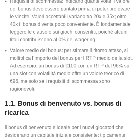
Requisiti di scommessa: indicano quante volte il valore
del bonus deve essere puntato prima di poter prelevare
le vincite. Valori accettabili variano tra 20x e 35x; oltre
40x il bonus diventa poco conveniente. È fondamentale
leggere le clausole sui giochi consentiti, poiché alcuni
titoli contribuiscono al 0% del wagering.
Valore medio del bonus: per stimare il ritorno atteso, si
moltiplica l’importo del bonus per l’RTP medio della slot.
Ad esempio, un bonus di €100 con un RTP del 96% su
una slot con volatilità media offre un valore teorico di
€96, ma solo se i requisiti di scommessa sono
ragionevoli.
1.1. Bonus di benvenuto vs. bonus di
ricarica
Il bonus di benvenuto è ideale per i nuovi giocatori che
desiderano un capitale iniziale consistente; tipicamente