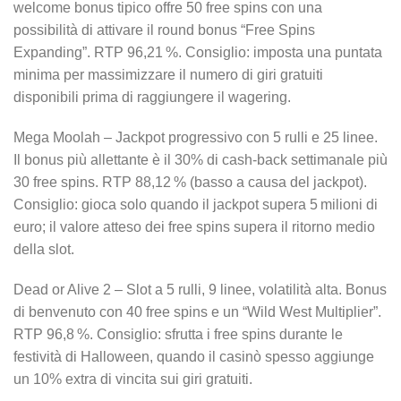
welcome bonus tipico offre 50 free spins con una
possibilità di attivare il round bonus “Free Spins
Expanding”. RTP 96,21 %. Consiglio: imposta una puntata
minima per massimizzare il numero di giri gratuiti
disponibili prima di raggiungere il wagering.
Mega Moolah – Jackpot progressivo con 5 rulli e 25 linee.
Il bonus più allettante è il 30% di cash‑back settimanale più
30 free spins. RTP 88,12 % (basso a causa del jackpot).
Consiglio: gioca solo quando il jackpot supera 5 milioni di
euro; il valore atteso dei free spins supera il ritorno medio
della slot.
Dead or Alive 2 – Slot a 5 rulli, 9 linee, volatilità alta. Bonus
di benvenuto con 40 free spins e un “Wild West Multiplier”.
RTP 96,8 %. Consiglio: sfrutta i free spins durante le
festività di Halloween, quando il casinò spesso aggiunge
un 10% extra di vincita sui giri gratuiti.