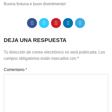
Buona fortuna e buon divertimento!
DEJA UNA RESPUESTA
Tu dirección de correo electrónico no será publicada.
Los
campos obligatorios están marcados con
*
Comentario
*