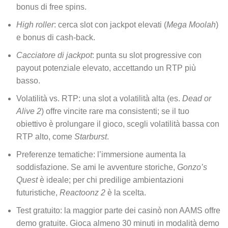
bonus di free spins.
High roller
: cerca slot con jackpot elevati (
Mega Moolah
)
e bonus di cash‑back.
Cacciatore di jackpot
: punta su slot progressive con
payout potenziale elevato, accettando un RTP più
basso.
Volatilità vs. RTP: una slot a volatilità alta (es.
Dead or
Alive 2
) offre vincite rare ma consistenti; se il tuo
obiettivo è prolungare il gioco, scegli volatilità bassa con
RTP alto, come
Starburst
.
Preferenze tematiche: l’immersione aumenta la
soddisfazione. Se ami le avventure storiche,
Gonzo’s
Quest
è ideale; per chi predilige ambientazioni
futuristiche,
Reactoonz 2
è la scelta.
Test gratuito: la maggior parte dei casinò non AAMS offre
demo gratuite. Gioca almeno 30 minuti in modalità demo