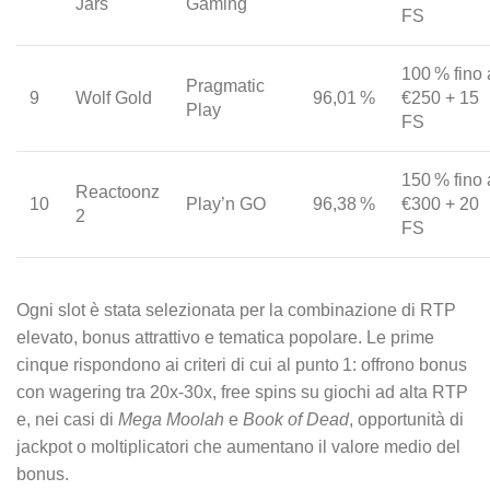
Jars
Gaming
FS
100 % fino 
Pragmatic
9
Wolf Gold
96,01 %
€250 + 15
Play
FS
150 % fino 
Reactoonz
10
Play’n GO
96,38 %
€300 + 20
2
FS
Ogni slot è stata selezionata per la combinazione di RTP
elevato, bonus attrattivo e tematica popolare. Le prime
cinque rispondono ai criteri di cui al punto 1: offrono bonus
con wagering tra 20x‑30x, free spins su giochi ad alta RTP
e, nei casi di
Mega Moolah
e
Book of Dead
, opportunità di
jackpot o moltiplicatori che aumentano il valore medio del
bonus.