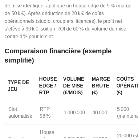
de mise identique, applique un house edge de 5 % (marge
de 50 k €). Après déduction de 20 k € de coûts
opérationnels (studio, croupiers, licences), le profit net
s’élève à 30 k €, soit un ROI de 60 % du volume de mise,
contre 4 % pour le slot.
Comparaison financière (exemple
simplifié)
HOUSE
VOLUME
MARGE
COÛTS
TYPE DE
EDGE /
DE MISE
BRUTE
OPÉRAT
JEU
RTP
(€/MOIS)
(€)
(€)
Slot
RTP
5 000
1 000 000
40 000
automatisé
96 %
(mainten
House
20 000 (s