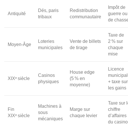
Impôt de
Dés, paris
Redistribution
Antiquité
guerre ou
tribaux
communautaire
de chass
Taxe de
Loteries
Vente de billets
2 % sur
Moyen‑Âge
municipales
de tirage
chaque
mise
Licence
House edge
Casinos
municipa
XIXᵉ siècle
(5 % en
physiques
+ taxe sur
moyenne)
les gains
Taxe sur l
Machines à
Fin
Marge sur
chiffre
sous
XIXᵉ siècle
chaque levier
d’affaires
mécaniques
du casino