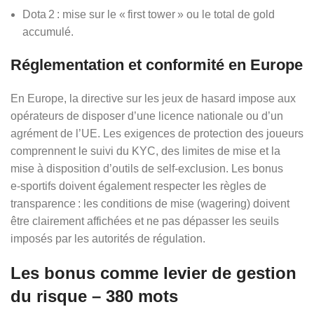
Dota 2 : mise sur le « first tower » ou le total de gold
accumulé.
Réglementation et conformité en Europe
En Europe, la directive sur les jeux de hasard impose aux
opérateurs de disposer d’une licence nationale ou d’un
agrément de l’UE. Les exigences de protection des joueurs
comprennent le suivi du KYC, des limites de mise et la
mise à disposition d’outils de self‑exclusion. Les bonus
e‑sportifs doivent également respecter les règles de
transparence : les conditions de mise (wagering) doivent
être clairement affichées et ne pas dépasser les seuils
imposés par les autorités de régulation.
Les bonus comme levier de gestion
du risque – 380 mots