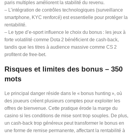
paris multiples améliorent la stabilité du revenu.
– L’intégration de contrôles technologiques (surveillance
smartphone, KYC renforcé) est essentielle pour protéger la
rentabilité.
– Le type d’e‑sport influence le choix du bonus : les jeux à
forte volatilité comme Dota 2 bénéficient de cash‑back,
tandis que les titres à audience massive comme CS 2
profitent de free‑bet.
Risques et limites des bonus – 350
mots
Le principal danger réside dans le « bonus hunting », où
des joueurs créent plusieurs comptes pour exploiter les
offres de bienvenue. Cette pratique érode la marge du
casino si les conditions de mise sont trop souples. De plus,
un cash‑back trop généreux peut transformer le bonus en
une forme de remise permanente, affectant la rentabilité à