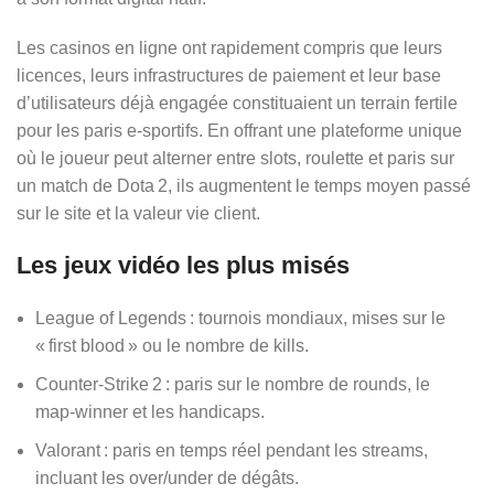
Les casinos en ligne ont rapidement compris que leurs
licences, leurs infrastructures de paiement et leur base
d’utilisateurs déjà engagée constituaient un terrain fertile
pour les paris e‑sportifs. En offrant une plateforme unique
où le joueur peut alterner entre slots, roulette et paris sur
un match de Dota 2, ils augmentent le temps moyen passé
sur le site et la valeur vie client.
Les jeux vidéo les plus misés
League of Legends : tournois mondiaux, mises sur le
« first blood » ou le nombre de kills.
Counter‑Strike 2 : paris sur le nombre de rounds, le
map‑winner et les handicaps.
Valorant : paris en temps réel pendant les streams,
incluant les over/under de dégâts.