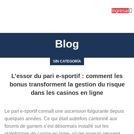
Ingresar
Blog
SIN CATEGORÍA
L’essor du pari e‑sportif : comment les
bonus transforment la gestion du risque
dans les casinos en ligne
Le pari e‑sportif connaît une ascension fulgurante depuis
quelques années. Ce qui était autrefois cantonné aux
forums de gamers s’est désormais installé sur les
plateformes de casino en ligne, où les joueurs peuvent