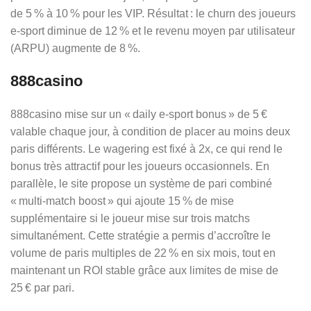
de 5 % à 10 % pour les VIP. Résultat : le churn des joueurs
e‑sport diminue de 12 % et le revenu moyen par utilisateur
(ARPU) augmente de 8 %.
888casino
888casino mise sur un « daily e‑sport bonus » de 5 €
valable chaque jour, à condition de placer au moins deux
paris différents. Le wagering est fixé à 2x, ce qui rend le
bonus très attractif pour les joueurs occasionnels. En
parallèle, le site propose un système de pari combiné
« multi‑match boost » qui ajoute 15 % de mise
supplémentaire si le joueur mise sur trois matchs
simultanément. Cette stratégie a permis d’accroître le
volume de paris multiples de 22 % en six mois, tout en
maintenant un ROI stable grâce aux limites de mise de
25 € par pari.