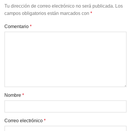
Tu dirección de correo electrónico no será publicada.
Los
campos obligatorios están marcados con
*
Comentario
*
Nombre
*
Correo electrónico
*