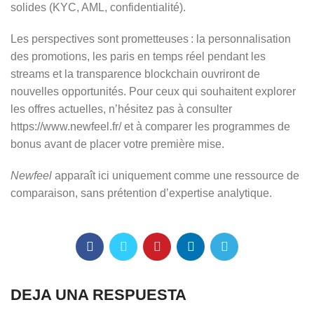
solides (KYC, AML, confidentialité).
Les perspectives sont prometteuses : la personnalisation
des promotions, les paris en temps réel pendant les
streams et la transparence blockchain ouvriront de
nouvelles opportunités. Pour ceux qui souhaitent explorer
les offres actuelles, n’hésitez pas à consulter
https://www.newfeel.fr/ et à comparer les programmes de
bonus avant de placer votre première mise.
Newfeel
apparaît ici uniquement comme une ressource de
comparaison, sans prétention d’expertise analytique.
DEJA UNA RESPUESTA