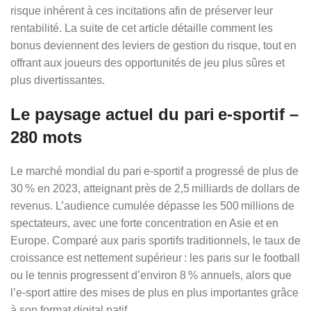
risque inhérent à ces incitations afin de préserver leur
rentabilité. La suite de cet article détaille comment les
bonus deviennent des leviers de gestion du risque, tout en
offrant aux joueurs des opportunités de jeu plus sûres et
plus divertissantes.
Le paysage actuel du pari e‑sportif –
280 mots
Le marché mondial du pari e‑sportif a progressé de plus de
30 % en 2023, atteignant près de 2,5 milliards de dollars de
revenus. L’audience cumulée dépasse les 500 millions de
spectateurs, avec une forte concentration en Asie et en
Europe. Comparé aux paris sportifs traditionnels, le taux de
croissance est nettement supérieur : les paris sur le football
ou le tennis progressent d’environ 8 % annuels, alors que
l’e‑sport attire des mises de plus en plus importantes grâce
à son format digital natif.