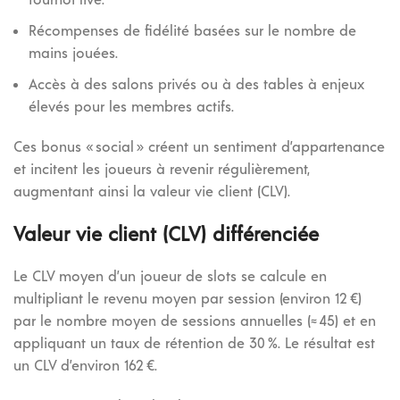
Récompenses de fidélité basées sur le nombre de
mains jouées.
Accès à des salons privés ou à des tables à enjeux
élevés pour les membres actifs.
Ces bonus « social » créent un sentiment d’appartenance
et incitent les joueurs à revenir régulièrement,
augmentant ainsi la valeur vie client (CLV).
Valeur vie client (CLV) différenciée
Le CLV moyen d’un joueur de slots se calcule en
multipliant le revenu moyen par session (environ 12 €)
par le nombre moyen de sessions annuelles (≈ 45) et en
appliquant un taux de rétention de 30 %. Le résultat est
un CLV d’environ 162 €.