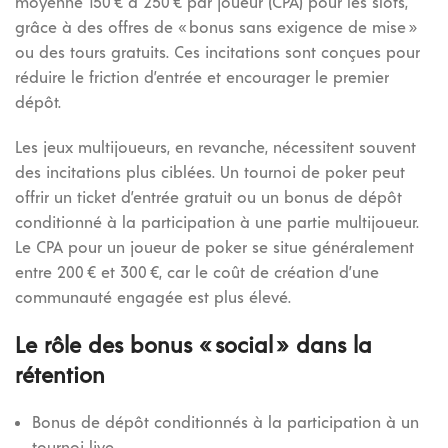
moyenne 150 € à 250 € par joueur (CPA) pour les slots,
grâce à des offres de « bonus sans exigence de mise »
ou des tours gratuits. Ces incitations sont conçues pour
réduire le friction d’entrée et encourager le premier
dépôt.
Les jeux multijoueurs, en revanche, nécessitent souvent
des incitations plus ciblées. Un tournoi de poker peut
offrir un ticket d’entrée gratuit ou un bonus de dépôt
conditionné à la participation à une partie multijoueur.
Le CPA pour un joueur de poker se situe généralement
entre 200 € et 300 €, car le coût de création d’une
communauté engagée est plus élevé.
Le rôle des bonus « social » dans la
rétention
Bonus de dépôt conditionnés à la participation à un
tournoi live.