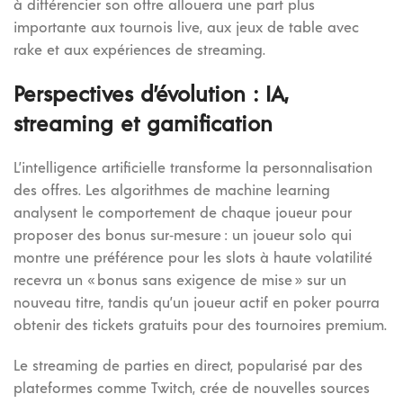
à différencier son offre allouera une part plus
importante aux tournois live, aux jeux de table avec
rake et aux expériences de streaming.
Perspectives d’évolution : IA,
streaming et gamification
L’intelligence artificielle transforme la personnalisation
des offres. Les algorithmes de machine learning
analysent le comportement de chaque joueur pour
proposer des bonus sur‑mesure : un joueur solo qui
montre une préférence pour les slots à haute volatilité
recevra un « bonus sans exigence de mise » sur un
nouveau titre, tandis qu’un joueur actif en poker pourra
obtenir des tickets gratuits pour des tournoires premium.
Le streaming de parties en direct, popularisé par des
plateformes comme Twitch, crée de nouvelles sources