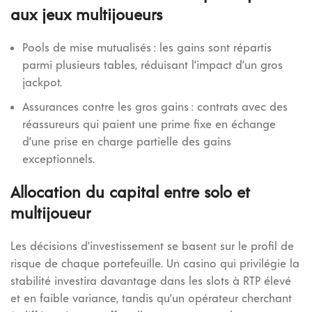
aux jeux multijoueurs
Pools de mise mutualisés : les gains sont répartis
parmi plusieurs tables, réduisant l’impact d’un gros
jackpot.
Assurances contre les gros gains : contrats avec des
réassureurs qui paient une prime fixe en échange
d’une prise en charge partielle des gains
exceptionnels.
Allocation du capital entre solo et
multijoueur
Les décisions d’investissement se basent sur le profil de
risque de chaque portefeuille. Un casino qui privilégie la
stabilité investira davantage dans les slots à RTP élevé
et en faible variance, tandis qu’un opérateur cherchant