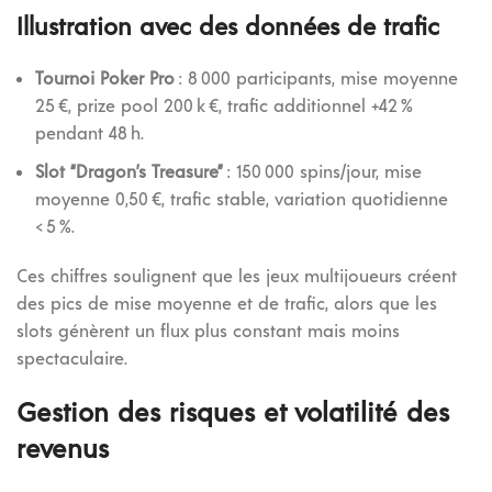
Illustration avec des données de trafic
Tournoi Poker Pro
: 8 000 participants, mise moyenne
25 €, prize pool 200 k €, trafic additionnel +42 %
pendant 48 h.
Slot “Dragon’s Treasure”
: 150 000 spins/jour, mise
moyenne 0,50 €, trafic stable, variation quotidienne
< 5 %.
Ces chiffres soulignent que les jeux multijoueurs créent
des pics de mise moyenne et de trafic, alors que les
slots génèrent un flux plus constant mais moins
spectaculaire.
Gestion des risques et volatilité des
revenus