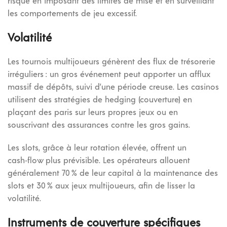
risque en imposant des limites de mise et en surveillant
les comportements de jeu excessif.
Volatilité
Les tournois multijoueurs génèrent des flux de trésorerie
irréguliers : un gros événement peut apporter un afflux
massif de dépôts, suivi d’une période creuse. Les casinos
utilisent des stratégies de hedging (couverture) en
plaçant des paris sur leurs propres jeux ou en
souscrivant des assurances contre les gros gains.
Les slots, grâce à leur rotation élevée, offrent un
cash‑flow plus prévisible. Les opérateurs allouent
généralement 70 % de leur capital à la maintenance des
slots et 30 % aux jeux multijoueurs, afin de lisser la
volatilité.
Instruments de couverture spécifiques