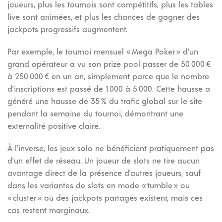
joueurs, plus les tournois sont compétitifs, plus les tables
live sont animées, et plus les chances de gagner des
jackpots progressifs augmentent.
Par exemple, le tournoi mensuel « Mega Poker » d’un
grand opérateur a vu son prize pool passer de 50 000 €
à 250 000 € en un an, simplement parce que le nombre
d’inscriptions est passé de 1 000 à 5 000. Cette hausse a
généré une hausse de 35 % du trafic global sur le site
pendant la semaine du tournoi, démontrant une
externalité positive claire.
À l’inverse, les jeux solo ne bénéficient pratiquement pas
d’un effet de réseau. Un joueur de slots ne tire aucun
avantage direct de la présence d’autres joueurs, sauf
dans les variantes de slots en mode « tumble » ou
« cluster » où des jackpots partagés existent, mais ces
cas restent marginaux.