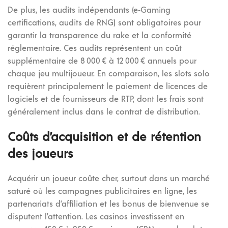
De plus, les audits indépendants (e‑Gaming
certifications, audits de RNG) sont obligatoires pour
garantir la transparence du rake et la conformité
réglementaire. Ces audits représentent un coût
supplémentaire de 8 000 € à 12 000 € annuels pour
chaque jeu multijoueur. En comparaison, les slots solo
requièrent principalement le paiement de licences de
logiciels et de fournisseurs de RTP, dont les frais sont
généralement inclus dans le contrat de distribution.
Coûts d’acquisition et de rétention
des joueurs
Acquérir un joueur coûte cher, surtout dans un marché
saturé où les campagnes publicitaires en ligne, les
partenariats d’affiliation et les bonus de bienvenue se
disputent l’attention. Les casinos investissent en