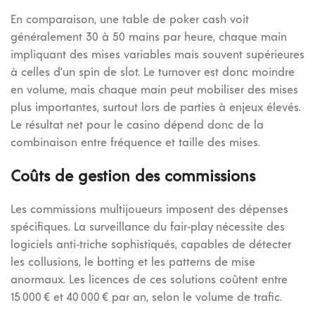
En comparaison, une table de poker cash voit
généralement 30 à 50 mains par heure, chaque main
impliquant des mises variables mais souvent supérieures
à celles d’un spin de slot. Le turnover est donc moindre
en volume, mais chaque main peut mobiliser des mises
plus importantes, surtout lors de parties à enjeux élevés.
Le résultat net pour le casino dépend donc de la
combinaison entre fréquence et taille des mises.
Coûts de gestion des commissions
Les commissions multijoueurs imposent des dépenses
spécifiques. La surveillance du fair‑play nécessite des
logiciels anti‑triche sophistiqués, capables de détecter
les collusions, le botting et les patterns de mise
anormaux. Les licences de ces solutions coûtent entre
15 000 € et 40 000 € par an, selon le volume de trafic.