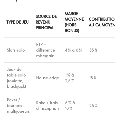
MARGE
SOURCE DE
MOYENNE
CONTRIBUTI
TYPE DE JEU
REVENU
(HORS
AU CA MOYEN
PRINCIPAL
BONUS)
RTP –
Slots solo
différence
4 % à 6 %
55 %
mise/gain
Jeux de
table solo
1 % à
House edge
15 %
(roulette,
2,5 %
blackjack)
Poker /
Rake + frais
5 % à
tournois
25 %
d’inscription
10 %
multijoueurs