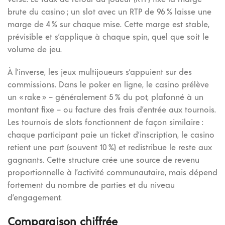
brute du casino ; un slot avec un RTP de 96 % laisse une
marge de 4 % sur chaque mise. Cette marge est stable,
prévisible et s’applique à chaque spin, quel que soit le
volume de jeu.
À l’inverse, les jeux multijoueurs s’appuient sur des
commissions. Dans le poker en ligne, le casino prélève
un « rake » – généralement 5 % du pot, plafonné à un
montant fixe – ou facture des frais d’entrée aux tournois.
Les tournois de slots fonctionnent de façon similaire :
chaque participant paie un ticket d’inscription, le casino
retient une part (souvent 10 %) et redistribue le reste aux
gagnants. Cette structure crée une source de revenu
proportionnelle à l’activité communautaire, mais dépend
fortement du nombre de parties et du niveau
d’engagement.
Comparaison chiffrée