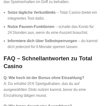
das Spielverhalten im Griff zu behalten.
Setze tägliche Verlustlimits
– Total Casino bietet ein
integriertes Tool dafür.
Nutze Pausen‑Funktionen
– schalte das Konto für
24 Stunden aus, wenn du eine Auszeit brauchst.
Informiere dich über Selbstsperrungen
– du kannst
dich jederzeit für 6 Monate sperren lassen.
FAQ – Schnellantworten zu Total
Casino
Q: Wie hoch ist der Bonus ohne Einzahlung?
A: Du erhältst 20 € Spielguthaben, das du auf
ausgewählten Slots nutzen kannst, bevor du eine
Einzahlung tätigen musst.