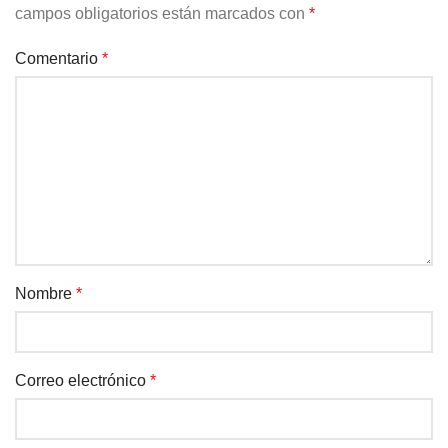
campos obligatorios están marcados con
*
Comentario
*
Nombre
*
Correo electrónico
*