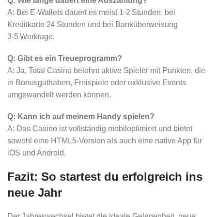
Q: Wie lange dauert eine Auszahlung?
A: Bei E‑Wallets dauert es meist 1‑2 Stunden, bei
Kreditkarte 24 Stunden und bei Banküberweisung
3‑5 Werktage.
Q: Gibt es ein Treueprogramm?
A: Ja, Total Casino belohnt aktive Spieler mit Punkten, die
in Bonusguthaben, Freispiele oder exklusive Events
umgewandelt werden können.
Q: Kann ich auf meinem Handy spielen?
A: Das Casino ist vollständig mobiloptimiert und bietet
sowohl eine HTML5‑Version als auch eine native App für
iOS und Android.
Fazit: So startest du erfolgreich ins
neue Jahr
Der Jahreswechsel bietet die ideale Gelegenheit, neue