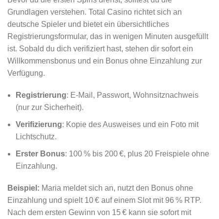
Grundlagen verstehen. Total Casino richtet sich an
deutsche Spieler und bietet ein übersichtliches
Registrierungsformular, das in wenigen Minuten ausgefüllt
ist. Sobald du dich verifiziert hast, stehen dir sofort ein
Willkommensbonus und ein Bonus ohne Einzahlung zur
Verfügung.
Registrierung
: E‑Mail, Passwort, Wohnsitznachweis
(nur zur Sicherheit).
Verifizierung
: Kopie des Ausweises und ein Foto mit
Lichtschutz.
Erster Bonus
: 100 % bis 200 €, plus 20 Freispiele ohne
Einzahlung.
Beispiel:
Maria meldet sich an, nutzt den Bonus ohne
Einzahlung und spielt 10 € auf einem Slot mit 96 % RTP.
Nach dem ersten Gewinn von 15 € kann sie sofort mit