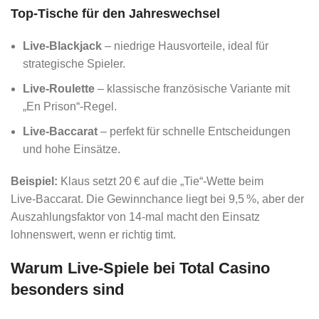
Top‑Tische für den Jahreswechsel
Live‑Blackjack
– niedrige Hausvorteile, ideal für
strategische Spieler.
Live‑Roulette
– klassische französische Variante mit
„En Prison“-Regel.
Live‑Baccarat
– perfekt für schnelle Entscheidungen
und hohe Einsätze.
Beispiel:
Klaus setzt 20 € auf die „Tie“-Wette beim
Live‑Baccarat. Die Gewinnchance liegt bei 9,5 %, aber der
Auszahlungsfaktor von 14‑mal macht den Einsatz
lohnenswert, wenn er richtig timt.
Warum Live‑Spiele bei Total Casino
besonders sind