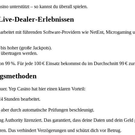
no unterstützt – so kannst du überall spielen.
 Live‑Dealer‑Erlebnissen
orm arbeitet mit führenden Software‑Providern wie NetEnt, Microgaming
 bis hoher (große Jackpots).
 übertragen werden.
n 99 %. Für jede 100 € Einsatz bekommst du im Durchschnitt 99 € zurück
ngsmethoden
er. Yep Casino hat hier einen klaren Vorteil:
24 Stunden bearbeitet.
aber durch automatische Prüfungen beschleunigt.
 Authority lizenziert. Das garantiert, dass deine Daten und dein Geld 
zieren. Das verhindert Verzögerungen und schützt dich vor Betrug.