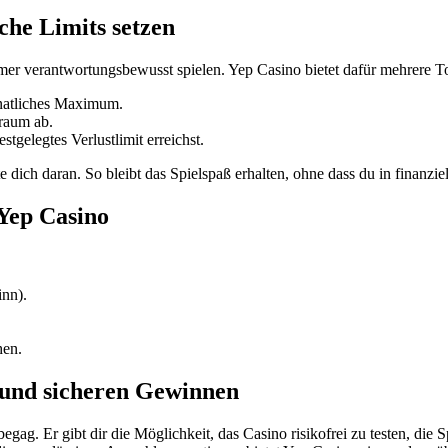
che Limits setzen
mer verantwortungsbewusst spielen. Yep Casino bietet dafür mehrere To
onatliches Maximum.
traum ab.
tgelegtes Verlustlimit erreichst.
te dich daran. So bleibt das Spielspaß erhalten, ohne dass du in finanzie
 Yep Casino
nn).
hen.
 und sicheren Gewinnen
ag. Er gibt dir die Möglichkeit, das Casino risikofrei zu testen, die