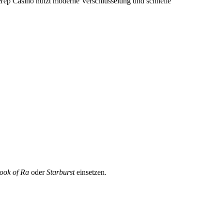
. Yep Casino nutzt moderne Verschlüsselung und schnelle
ook of Ra
oder
Starburst
einsetzen.