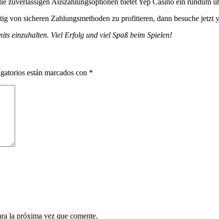
d die zuverlässigen Auszahlungsoptionen bietet Yep Casino ein rundum ü
itig von sicheren Zahlungsmethoden zu profitieren, dann besuche jetzt
y
s einzuhalten. Viel Erfolg und viel Spaß beim Spielen!
gatorios están marcados con
*
ara la próxima vez que comente.