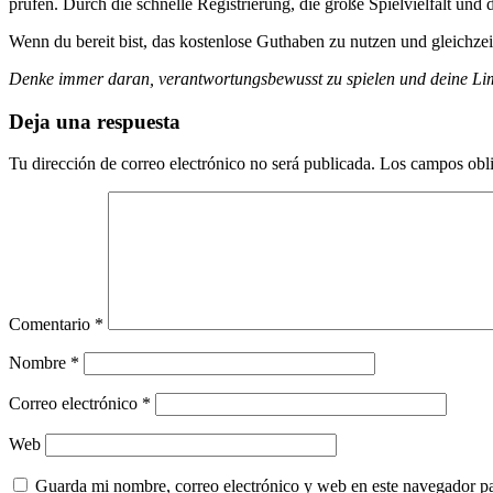
prüfen. Durch die schnelle Registrierung, die große Spielvielfalt un
Wenn du bereit bist, das kostenlose Guthaben zu nutzen und gleichze
Denke immer daran, verantwortungsbewusst zu spielen und deine Limit
Deja una respuesta
Tu dirección de correo electrónico no será publicada.
Los campos obli
Comentario
*
Nombre
*
Correo electrónico
*
Web
Guarda mi nombre, correo electrónico y web en este navegador p