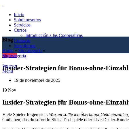
Inicio
Sobre nosotros
Servicios
Cursos
Introducción a las Cooperativas
Blog
Contacto
Suscribirme
Home
»
Sin categoría
»
Ingresar
Sin categoría
Ingresar
Insider‑Strategien für Bonus‑ohne‑Einzah
Menu
19 de noviembre de 2025
19
Nov
Insider‑Strategien für Bonus‑ohne‑Einzah
Viele Spieler fragen sich:
Warum sollte ich überhaupt Geld einzahlen,
Guthaben, das du sofort in Slots, Tischspiele oder Live‑Dealer‑Runde