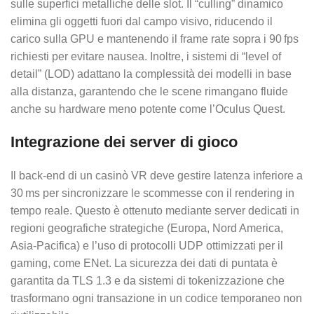
sulle superfici metalliche delle slot. Il “culling” dinamico
elimina gli oggetti fuori dal campo visivo, riducendo il
carico sulla GPU e mantenendo il frame rate sopra i 90 fps
richiesti per evitare nausea. Inoltre, i sistemi di “level of
detail” (LOD) adattano la complessità dei modelli in base
alla distanza, garantendo che le scene rimangano fluide
anche su hardware meno potente come l’Oculus Quest.
Integrazione dei server di gioco
Il back‑end di un casinò VR deve gestire latenza inferiore a
30 ms per sincronizzare le scommesse con il rendering in
tempo reale. Questo è ottenuto mediante server dedicati in
regioni geografiche strategiche (Europa, Nord America,
Asia‑Pacifica) e l’uso di protocolli UDP ottimizzati per il
gaming, come ENet. La sicurezza dei dati di puntata è
garantita da TLS 1.3 e da sistemi di tokenizzazione che
trasformano ogni transazione in un codice temporaneo non