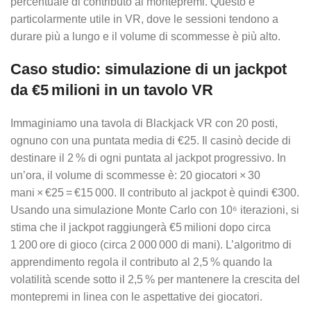
percentuale di contributo al montepremi. Questo è
particolarmente utile in VR, dove le sessioni tendono a
durare più a lungo e il volume di scommesse è più alto.
Caso studio: simulazione di un jackpot
da €5 milioni in un tavolo VR
Immaginiamo una tavola di Blackjack VR con 20 posti,
ognuno con una puntata media di €25. Il casinò decide di
destinare il 2 % di ogni puntata al jackpot progressivo. In
un’ora, il volume di scommesse è: 20 giocatori × 30
mani × €25 = €15 000. Il contributo al jackpot è quindi €300.
Usando una simulazione Monte Carlo con 10⁶ iterazioni, si
stima che il jackpot raggiungerà €5 milioni dopo circa
1 200 ore di gioco (circa 2 000 000 di mani). L’algoritmo di
apprendimento regola il contributo al 2,5 % quando la
volatilità scende sotto il 2,5 % per mantenere la crescita del
montepremi in linea con le aspettative dei giocatori.