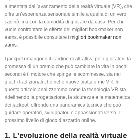
alimentata dall’avanzamento della realtà virtuale (VR), che
offre un’esperienza sensoriale simile a quella di un vero
casinò, ma con la comodità di giocare da casa. Per chi
vuole confrontare le offerte dei migliori bookmaker non
aams, è possibile consultare i
migliori bookmaker non
aams
.
I jackpot rimangono il cardine di attrattiva per i giocatori: la
promessa di un premio che può cambiare la vita in pochi
secondi è il motore che spinge le scommesse, sia nei
giochi tradizionali che nelle nuove piattaforme VR. In
questo articolo analizzeremo come la tecnologia VR sta
ridefinendo la progettazione, la sicurezza e la matematica
dei jackpot, offrendo una panoramica tecnica che può
guidare operatori, sviluppatori e appassionati verso il
prossimo livello di gioco d’azzardo online.
1. L’evoluzione della realtà virtuale