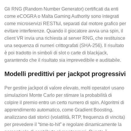
Gli RNG (Random Number Generator) certificati da enti
come eCOGRA o Malta Gaming Authority sono integrati
come microservizi RESTful, separati dal motore grafico per
evitare interferenze. Quando il giocatore avvia una spin, il
client VR invia una richiesta al server RNG, che restituisce
una sequenza di numeri crittografati (SHA‑256). Il risultato
è poi tradotto in simboli di slot o carte di blackjack,
garantendo che il risultato sia imprevedibile e auditabile.
Modelli predittivi per jackpot progressivi
Per gestire jackpot di valore elevato, molti operatori usano
simulazioni Monte Carlo per stimare la probabilità di
colpire il premio entro un certo numero di spin. Algoritmi di
apprendimento automatico, come Gradient Boosting,
analizzano dati storici (volatilità, RTP, frequenza di vincita)
per prevedere il “time‑to‑hit” e regolare dinamicamente la