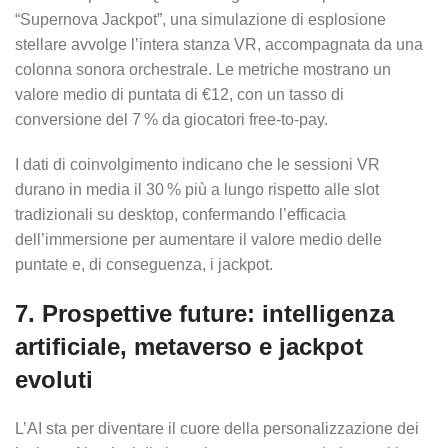
“Supernova Jackpot”, una simulazione di esplosione
stellare avvolge l’intera stanza VR, accompagnata da una
colonna sonora orchestrale. Le metriche mostrano un
valore medio di puntata di €12, con un tasso di
conversione del 7 % da giocatori free‑to‑pay.
I dati di coinvolgimento indicano che le sessioni VR
durano in media il 30 % più a lungo rispetto alle slot
tradizionali su desktop, confermando l’efficacia
dell’immersione per aumentare il valore medio delle
puntate e, di conseguenza, i jackpot.
7. Prospettive future: intelligenza
artificiale, metaverso e jackpot
evoluti
L’AI sta per diventare il cuore della personalizzazione dei