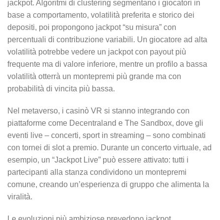
jackpot. Algoritmi di clustering segmentano i giocatori in
base a comportamento, volatilità preferita e storico dei
depositi, poi propongono jackpot “su misura” con
percentuali di contribuzione variabili. Un giocatore ad alta
volatilità potrebbe vedere un jackpot con payout più
frequente ma di valore inferiore, mentre un profilo a bassa
volatilità otterrà un montepremi più grande ma con
probabilità di vincita più bassa.
Nel metaverso, i casinò VR si stanno integrando con
piattaforme come Decentraland e The Sandbox, dove gli
eventi live – concerti, sport in streaming – sono combinati
con tornei di slot a premio. Durante un concerto virtuale, ad
esempio, un “Jackpot Live” può essere attivato: tutti i
partecipanti alla stanza condividono un montepremi
comune, creando un’esperienza di gruppo che alimenta la
viralità.
Le evoluzioni più ambiziose prevedono jackpot