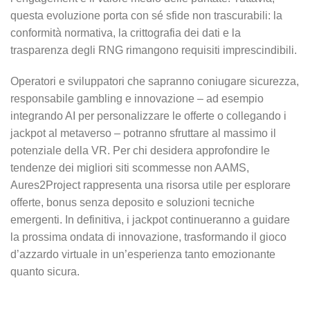
questa evoluzione porta con sé sfide non trascurabili: la
conformità normativa, la crittografia dei dati e la
trasparenza degli RNG rimangono requisiti imprescindibili.
Operatori e sviluppatori che sapranno coniugare sicurezza,
responsabile gambling e innovazione – ad esempio
integrando AI per personalizzare le offerte o collegando i
jackpot al metaverso – potranno sfruttare al massimo il
potenziale della VR. Per chi desidera approfondire le
tendenze dei migliori siti scommesse non AAMS,
Aures2Project rappresenta una risorsa utile per esplorare
offerte, bonus senza deposito e soluzioni tecniche
emergenti. In definitiva, i jackpot continueranno a guidare
la prossima ondata di innovazione, trasformando il gioco
d’azzardo virtuale in un’esperienza tanto emozionante
quanto sicura.