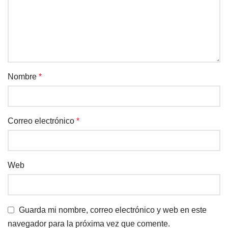
Nombre
*
Correo electrónico
*
Web
Guarda mi nombre, correo electrónico y web en este
navegador para la próxima vez que comente.