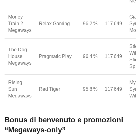
Me
Money
Gi
Train 2
Relax Gaming
96,2 %
117 649
Sy
Megaways
Mo
Sti
The Dog
Wil
House
Pragmatic Play
96,4 %
117 649
Sti
Megaways
Sp
Rising
My
Sun
Red Tiger
95,8 %
117 649
Sy
Megaways
Wi
Bonus di benvenuto e promozioni
“Megaways‑only”