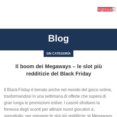
Ingresar
Blog
SIN CATEGORÍA
Il boom dei Megaways – le slot più
redditizie del Black Friday
Il Black Friday è tornato anche nel mondo del gioco online,
trasformandosi in una settimana di offerte che supera di
gran lunga le promozioni estive. I casinò sfruttano la
frenesia degli sconti per attirare nuovi giocatori e,
soprattutto, per spingere le slot più redditizie: le Megaways.