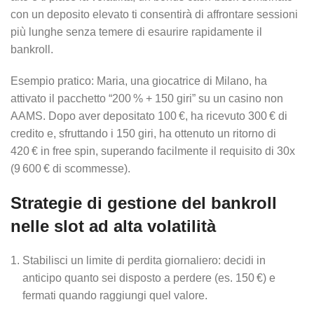
con un deposito elevato ti consentirà di affrontare sessioni
più lunghe senza temere di esaurire rapidamente il
bankroll.
Esempio pratico: Maria, una giocatrice di Milano, ha
attivato il pacchetto “200 % + 150 giri” su un casino non
AAMS. Dopo aver depositato 100 €, ha ricevuto 300 € di
credito e, sfruttando i 150 giri, ha ottenuto un ritorno di
420 € in free spin, superando facilmente il requisito di 30x
(9 600 € di scommesse).
Strategie di gestione del bankroll
nelle slot ad alta volatilità
Stabilisci un limite di perdita giornaliero: decidi in
anticipo quanto sei disposto a perdere (es. 150 €) e
fermati quando raggiungi quel valore.