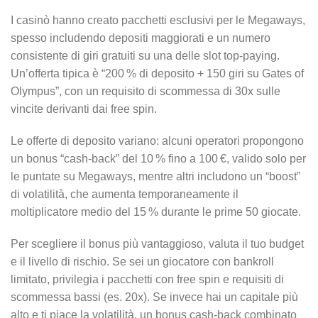
I casinò hanno creato pacchetti esclusivi per le Megaways,
spesso includendo depositi maggiorati e un numero
consistente di giri gratuiti su una delle slot top‑paying.
Un’offerta tipica è “200 % di deposito + 150 giri su Gates of
Olympus”, con un requisito di scommessa di 30x sulle
vincite derivanti dai free spin.
Le offerte di deposito variano: alcuni operatori propongono
un bonus “cash‑back” del 10 % fino a 100 €, valido solo per
le puntate su Megaways, mentre altri includono un “boost”
di volatilità, che aumenta temporaneamente il
moltiplicatore medio del 15 % durante le prime 50 giocate.
Per scegliere il bonus più vantaggioso, valuta il tuo budget
e il livello di rischio. Se sei un giocatore con bankroll
limitato, privilegia i pacchetti con free spin e requisiti di
scommessa bassi (es. 20x). Se invece hai un capitale più
alto e ti piace la volatilità, un bonus cash‑back combinato