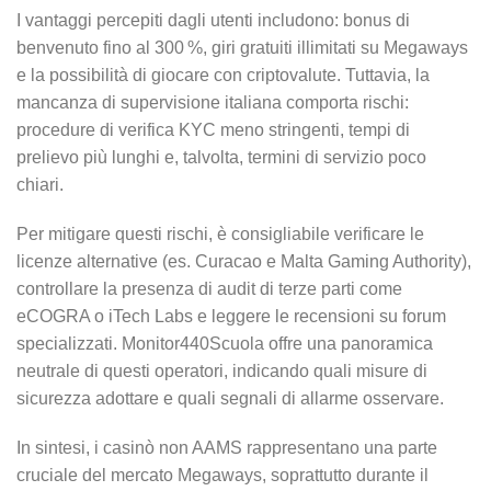
I vantaggi percepiti dagli utenti includono: bonus di
benvenuto fino al 300 %, giri gratuiti illimitati su Megaways
e la possibilità di giocare con criptovalute. Tuttavia, la
mancanza di supervisione italiana comporta rischi:
procedure di verifica KYC meno stringenti, tempi di
prelievo più lunghi e, talvolta, termini di servizio poco
chiari.
Per mitigare questi rischi, è consigliabile verificare le
licenze alternative (es. Curacao e Malta Gaming Authority),
controllare la presenza di audit di terze parti come
eCOGRA o iTech Labs e leggere le recensioni su forum
specializzati. Monitor440Scuola offre una panoramica
neutrale di questi operatori, indicando quali misure di
sicurezza adottare e quali segnali di allarme osservare.
In sintesi, i casinò non AAMS rappresentano una parte
cruciale del mercato Megaways, soprattutto durante il