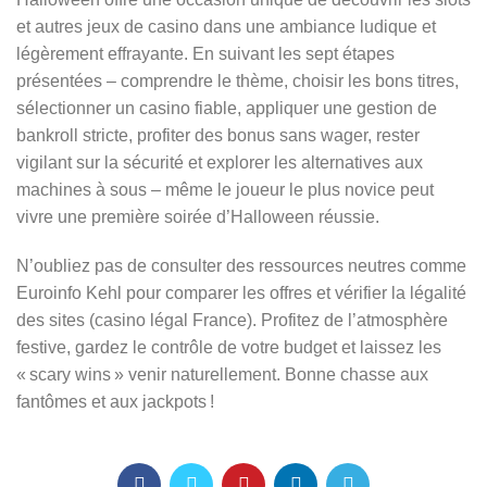
et autres jeux de casino dans une ambiance ludique et
légèrement effrayante. En suivant les sept étapes
présentées – comprendre le thème, choisir les bons titres,
sélectionner un casino fiable, appliquer une gestion de
bankroll stricte, profiter des bonus sans wager, rester
vigilant sur la sécurité et explorer les alternatives aux
machines à sous – même le joueur le plus novice peut
vivre une première soirée d’Halloween réussie.
N’oubliez pas de consulter des ressources neutres comme
Euroinfo Kehl pour comparer les offres et vérifier la légalité
des sites (casino légal France). Profitez de l’atmosphère
festive, gardez le contrôle de votre budget et laissez les
« scary wins » venir naturellement. Bonne chasse aux
fantômes et aux jackpots !