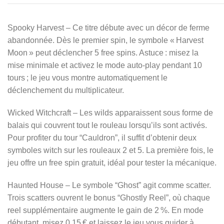
Spooky Harvest – Ce titre débute avec un décor de ferme
abandonnée. Dès le premier spin, le symbole « Harvest
Moon » peut déclencher 5 free spins. Astuce : misez la
mise minimale et activez le mode auto‑play pendant 10
tours ; le jeu vous montre automatiquement le
déclenchement du multiplicateur.
Wicked Witchcraft – Les wilds apparaissent sous forme de
balais qui couvrent tout le rouleau lorsqu’ils sont activés.
Pour profiter du tour “Cauldron”, il suffit d’obtenir deux
symboles witch sur les rouleaux 2 et 5. La première fois, le
jeu offre un free spin gratuit, idéal pour tester la mécanique.
Haunted House – Le symbole “Ghost” agit comme scatter.
Trois scatters ouvrent le bonus “Ghostly Reel”, où chaque
reel supplémentaire augmente le gain de 2 %. En mode
débutant, misez 0,15 € et laissez le jeu vous guider à