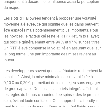
uniquement à décorer ; elle influence aussi la perception
du risque.
Les slots d’Halloween tendent à proposer une volatilité
moyenne à élevée, ce qui signifie que les gains peuvent
être espacés mais potentiellement plus importants. Pour
les novices, le facteur clé reste le RTP (Return to Player)
qui oscille généralement entre 94 % et 97 % sur ces titres.
Un RTP élevé compense la volatilité en assurant que, sur
le long terme, une part importante des mises revient au
joueur.
Les développeurs savent que les débutants recherchent la
simplicité. Ainsi, la mise minimale est souvent fixée à
0,10 € ou 0,20 €, permettant de tester le jeu sans engager
de gros capitaux. De plus, les tutoriels intégrés affichent
les règles du bonus « haunted free spins » dès le premier
spin, évitant toute confusion. Cette approche « friendly »
rend le passage du mode démo au jeu réel fluide, surtout