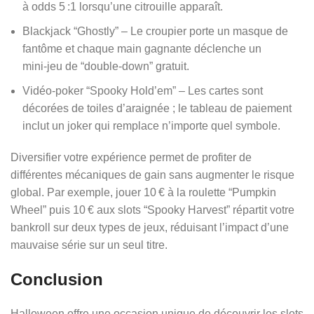
à odds 5 :1 lorsqu’une citrouille apparaît.
Blackjack “Ghostly” – Le croupier porte un masque de
fantôme et chaque main gagnante déclenche un
mini‑jeu de “double‑down” gratuit.
Vidéo‑poker “Spooky Hold’em” – Les cartes sont
décorées de toiles d’araignée ; le tableau de paiement
inclut un joker qui remplace n’importe quel symbole.
Diversifier votre expérience permet de profiter de
différentes mécaniques de gain sans augmenter le risque
global. Par exemple, jouer 10 € à la roulette “Pumpkin
Wheel” puis 10 € aux slots “Spooky Harvest” répartit votre
bankroll sur deux types de jeux, réduisant l’impact d’une
mauvaise série sur un seul titre.
Conclusion
Halloween offre une occasion unique de découvrir les slots