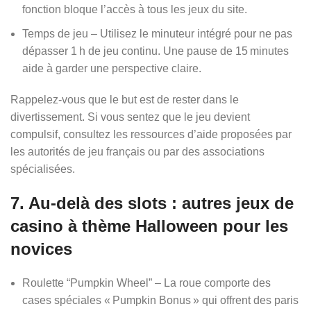
fonction bloque l’accès à tous les jeux du site.
Temps de jeu – Utilisez le minuteur intégré pour ne pas
dépasser 1 h de jeu continu. Une pause de 15 minutes
aide à garder une perspective claire.
Rappelez‑vous que le but est de rester dans le
divertissement. Si vous sentez que le jeu devient
compulsif, consultez les ressources d’aide proposées par
les autorités de jeu français ou par des associations
spécialisées.
7. Au‑delà des slots : autres jeux de
casino à thème Halloween pour les
novices
Roulette “Pumpkin Wheel” – La roue comporte des
cases spéciales « Pumpkin Bonus » qui offrent des paris