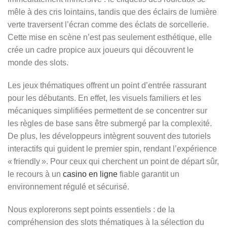
mêle à des cris lointains, tandis que des éclairs de lumière
verte traversent l’écran comme des éclats de sorcellerie.
Cette mise en scène n’est pas seulement esthétique, elle
crée un cadre propice aux joueurs qui découvrent le
monde des slots.
Les jeux thématiques offrent un point d’entrée rassurant
pour les débutants. En effet, les visuels familiers et les
mécaniques simplifiées permettent de se concentrer sur
les règles de base sans être submergé par la complexité.
De plus, les développeurs intègrent souvent des tutoriels
interactifs qui guident le premier spin, rendant l’expérience
« friendly ». Pour ceux qui cherchent un point de départ sûr,
le recours à un
casino en ligne
fiable garantit un
environnement régulé et sécurisé.
Nous explorerons sept points essentiels : de la
compréhension des slots thématiques à la sélection du