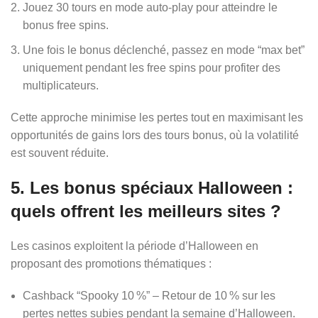
Jouez 30 tours en mode auto‑play pour atteindre le
bonus free spins.
Une fois le bonus déclenché, passez en mode “max bet”
uniquement pendant les free spins pour profiter des
multiplicateurs.
Cette approche minimise les pertes tout en maximisant les
opportunités de gains lors des tours bonus, où la volatilité
est souvent réduite.
5. Les bonus spéciaux Halloween :
quels offrent les meilleurs sites ?
Les casinos exploitent la période d’Halloween en
proposant des promotions thématiques :
Cashback “Spooky 10 %” – Retour de 10 % sur les
pertes nettes subies pendant la semaine d’Halloween.