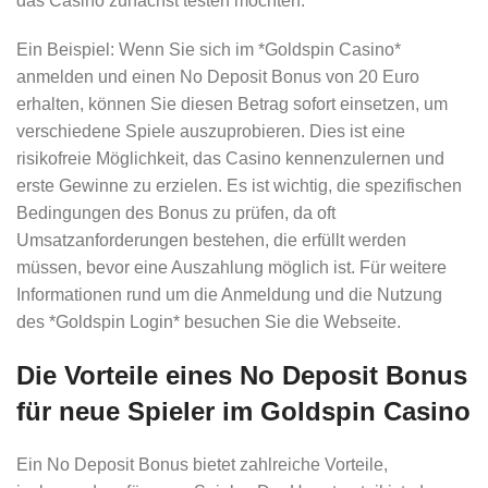
das Casino zunächst testen möchten.
Ein Beispiel: Wenn Sie sich im *Goldspin Casino*
anmelden und einen No Deposit Bonus von 20 Euro
erhalten, können Sie diesen Betrag sofort einsetzen, um
verschiedene Spiele auszuprobieren. Dies ist eine
risikofreie Möglichkeit, das Casino kennenzulernen und
erste Gewinne zu erzielen. Es ist wichtig, die spezifischen
Bedingungen des Bonus zu prüfen, da oft
Umsatzanforderungen bestehen, die erfüllt werden
müssen, bevor eine Auszahlung möglich ist. Für weitere
Informationen rund um die Anmeldung und die Nutzung
des *Goldspin Login* besuchen Sie die Webseite.
Die Vorteile eines No Deposit Bonus
für neue Spieler im Goldspin Casino
Ein No Deposit Bonus bietet zahlreiche Vorteile,