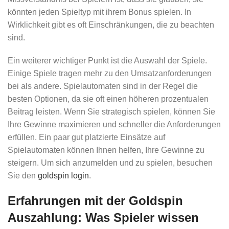
könnten jeden Spieltyp mit ihrem Bonus spielen. In
Wirklichkeit gibt es oft Einschränkungen, die zu beachten
sind.
Ein weiterer wichtiger Punkt ist die Auswahl der Spiele.
Einige Spiele tragen mehr zu den Umsatzanforderungen
bei als andere. Spielautomaten sind in der Regel die
besten Optionen, da sie oft einen höheren prozentualen
Beitrag leisten. Wenn Sie strategisch spielen, können Sie
Ihre Gewinne maximieren und schneller die Anforderungen
erfüllen. Ein paar gut platzierte Einsätze auf
Spielautomaten können Ihnen helfen, Ihre Gewinne zu
steigern. Um sich anzumelden und zu spielen, besuchen
Sie den
goldspin login
.
Erfahrungen mit der Goldspin
Auszahlung: Was Spieler wissen