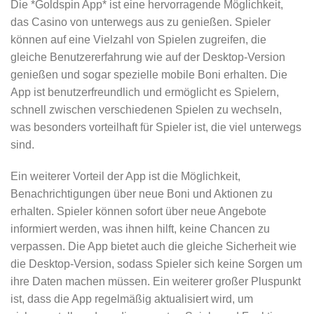
Die *Goldspin App* ist eine hervorragende Möglichkeit,
das Casino von unterwegs aus zu genießen. Spieler
können auf eine Vielzahl von Spielen zugreifen, die
gleiche Benutzererfahrung wie auf der Desktop-Version
genießen und sogar spezielle mobile Boni erhalten. Die
App ist benutzerfreundlich und ermöglicht es Spielern,
schnell zwischen verschiedenen Spielen zu wechseln,
was besonders vorteilhaft für Spieler ist, die viel unterwegs
sind.
Ein weiterer Vorteil der App ist die Möglichkeit,
Benachrichtigungen über neue Boni und Aktionen zu
erhalten. Spieler können sofort über neue Angebote
informiert werden, was ihnen hilft, keine Chancen zu
verpassen. Die App bietet auch die gleiche Sicherheit wie
die Desktop-Version, sodass Spieler sich keine Sorgen um
ihre Daten machen müssen. Ein weiterer großer Pluspunkt
ist, dass die App regelmäßig aktualisiert wird, um