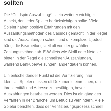
sollten
Die *Goldspin Auszahlung* ist ein weiterer wichtiger
Aspekt, den jeder Spieler berücksichtigen sollte. Viele
Spieler haben positive Erfahrungen mit den
Auszahlungsmethoden des Casinos gemacht. In der Regel
sind die Auszahlungen schnell und unkompliziert, jedoch
hängt die Bearbeitungszeit oft von der gewählten
Zahlungsmethode ab. E-Wallets wie Skrill oder Neteller
bieten in der Regel die schnellsten Auszahlungen,
während Banküberweisungen länger dauern können.
Ein entscheidender Punkt ist die Verifizierung Ihrer
Identität. Spieler müssen oft Dokumente einreichen, um
ihre Identität und Adresse zu bestätigen, bevor
Auszahlungen bearbeitet werden. Dies ist ein gängiges
Verfahren in der Branche, um Betrug zu verhindern. Viele
Spieler berichten, dass der Verifizierungsprozess schnell