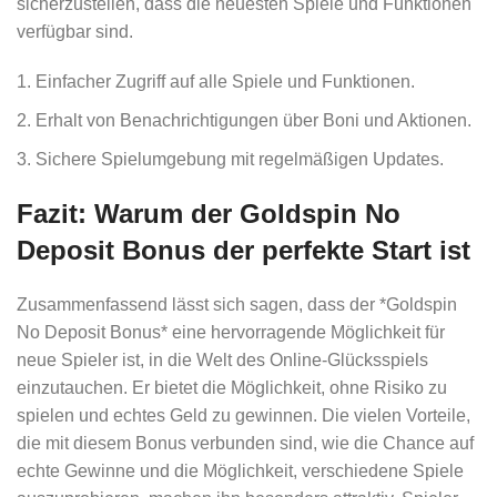
sicherzustellen, dass die neuesten Spiele und Funktionen
verfügbar sind.
Einfacher Zugriff auf alle Spiele und Funktionen.
Erhalt von Benachrichtigungen über Boni und Aktionen.
Sichere Spielumgebung mit regelmäßigen Updates.
Fazit: Warum der Goldspin No
Deposit Bonus der perfekte Start ist
Zusammenfassend lässt sich sagen, dass der *Goldspin
No Deposit Bonus* eine hervorragende Möglichkeit für
neue Spieler ist, in die Welt des Online-Glücksspiels
einzutauchen. Er bietet die Möglichkeit, ohne Risiko zu
spielen und echtes Geld zu gewinnen. Die vielen Vorteile,
die mit diesem Bonus verbunden sind, wie die Chance auf
echte Gewinne und die Möglichkeit, verschiedene Spiele