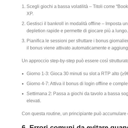
Scegli giochi a bassa volatilità – Titoli come “Boo
XP.
Gestisci il bankroll in modalità offline – Imposta un
depletion rapide e permette di giocare più a lungo.
Pianifica le sessioni per sfruttare i bonus giornali
il bonus viene attivato automaticamente e aggiung
Un approccio step‑by‑step può essere così strutturat
Giorno 1‑3: Gioca 30 minuti su slot a RTP alto (≥9
Giorno 4‑7: Attiva il bonus di login offline e complet
Settimana 2: Passa a giochi da tavolo a bassa sog
elevati.
Con questa routine, un principiante può accumulare ci
6. Errori comuni da evitare quand