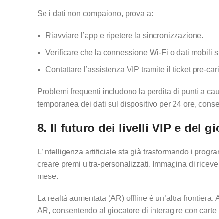
Se i dati non compaiono, prova a:
Riavviare l’app e ripetere la sincronizzazione.
Verificare che la connessione Wi‑Fi o dati mobili sia
Contattare l’assistenza VIP tramite il ticket pre‑ca
Problemi frequenti includono la perdita di punti a ca
temporanea dei dati sul dispositivo per 24 ore, cons
8. Il futuro dei livelli VIP e del 
L’intelligenza artificiale sta già trasformando i prog
creare premi ultra‑personalizzati. Immagina di ricev
mese.
La realtà aumentata (AR) offline è un’altra frontiera.
AR, consentendo al giocatore di interagire con carte