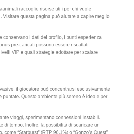
aanimali raccoglie risorse utili per chi vuole
i. Visitare questa pagina può aiutare a capire meglio
 conservano i dati del profilo, i punti esperienza
bonus pre‑caricati possono essere riscattati
velli VIP e quali strategie adottare per scalare
invasive, il giocatore può concentrarsi esclusivamente
le puntate. Questo ambiente più sereno è ideale per
urante viaggi, sperimentano connessioni instabili.
 di tempo. Inoltre, la possibilità di scaricare un
cato, come “Starburst” (RTP 96,1%) o “Gonzo’s Quest”