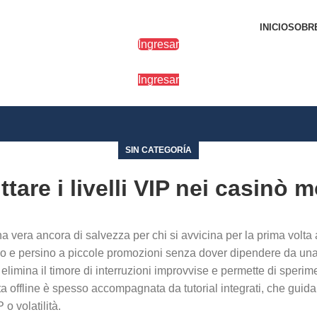
INICIO
SOBR
Ingresar
Ingresar
SIN CATEGORÍA
ttare i livelli VIP nei casinò
 una vera ancora di salvezza per chi si avvicina per la prima vol
olo e persino a piccole promozioni senza dover dipendere da una 
 elimina il timore di interruzioni improvvise e permette di speri
fferta offline è spesso accompagnata da tutorial integrati, che gui
o volatilità.