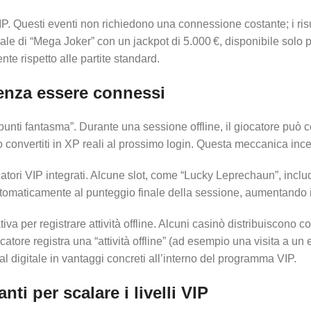
ri VIP. Questi eventi non richiedono una connessione costante; i ris
ale di “Mega Joker” con un jackpot di 5.000 €, disponibile solo p
te rispetto alle partite standard.
enza essere connessi
punti fantasma”. Durante una sessione offline, il giocatore può 
convertiti in XP reali al prossimo login. Questa meccanica incen
icatori VIP integrati. Alcune slot, come “Lucky Leprechaun”, incl
automaticamente al punteggio finale della sessione, aumentando il
iva per registrare attività offline. Alcuni casinò distribuiscono
atore registra una “attività offline” (ad esempio una visita a un
l digitale in vantaggi concreti all’interno del programma VIP.
nti per scalare i livelli VIP