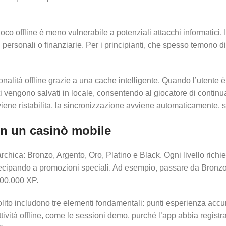
gioco offline è meno vulnerabile a potenziali attacchi informatici
oni personali o finanziarie. Per i principianti, che spesso temono 
lità offline grazie a una cache intelligente. Quando l’utente è 
ati vengono salvati in locale, consentendo al giocatore di conti
ne ristabilita, la sincronizzazione avviene automaticamente, s
 in un casinò mobile
rarchica: Bronzo, Argento, Oro, Platino e Black. Ogni livello rich
ecipando a promozioni speciali. Ad esempio, passare da Bronzo
100.000 XP.
i solito includono tre elementi fondamentali: punti esperienza accu
ttività offline, come le sessioni demo, purché l’app abbia regist