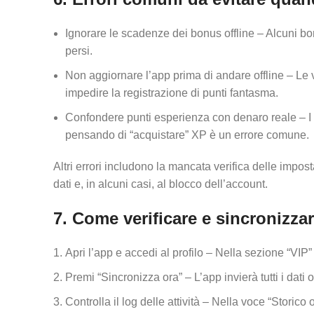
Ignorare le scadenze dei bonus offline – Alcuni bonu
persi.
Non aggiornare l’app prima di andare offline – Le 
impedire la registrazione di punti fantasma.
Confondere punti esperienza con denaro reale – I p
pensando di “acquistare” XP è un errore comune.
Altri errori includono la mancata verifica delle impo
dati e, in alcuni casi, al blocco dell’account.
7. Come verificare e sincronizzar
Apri l’app e accedi al profilo – Nella sezione “VIP”
Premi “Sincronizza ora” – L’app invierà tutti i dati 
Controlla il log delle attività – Nella voce “Storico 