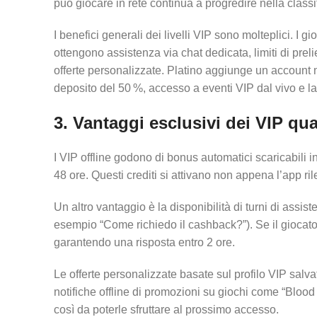
può giocare in rete continua a progredire nella classi
I benefici generali dei livelli VIP sono molteplici. 
ottengono assistenza via chat dedicata, limiti di preli
offerte personalizzate. Platino aggiunge un account ma
deposito del 50 %, accesso a eventi VIP dal vivo e la pos
3. Vantaggi esclusivi dei VIP qu
I VIP offline godono di bonus automatici scaricabili in 
48 ore. Questi crediti si attivano non appena l’app 
Un altro vantaggio è la disponibilità di turni di assi
esempio “Come richiedo il cashback?”). Se il giocato
garantendo una risposta entro 2 ore.
Le offerte personalizzate basate sul profilo VIP salva
notifiche offline di promozioni su giochi come “Bloo
così da poterle sfruttare al prossimo accesso.