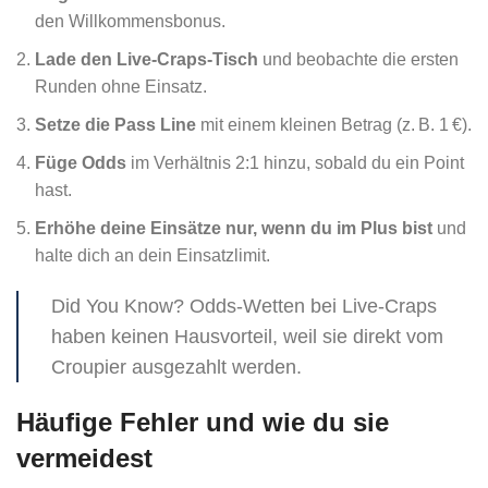
den Willkommensbonus.
Lade den Live‑Craps‑Tisch
und beobachte die ersten
Runden ohne Einsatz.
Setze die Pass Line
mit einem kleinen Betrag (z. B. 1 €).
Füge Odds
im Verhältnis 2:1 hinzu, sobald du ein Point
hast.
Erhöhe deine Einsätze nur, wenn du im Plus bist
und
halte dich an dein Einsatzlimit.
Did You Know? Odds‑Wetten bei Live‑Craps
haben keinen Hausvorteil, weil sie direkt vom
Croupier ausgezahlt werden.
Häufige Fehler und wie du sie
vermeidest