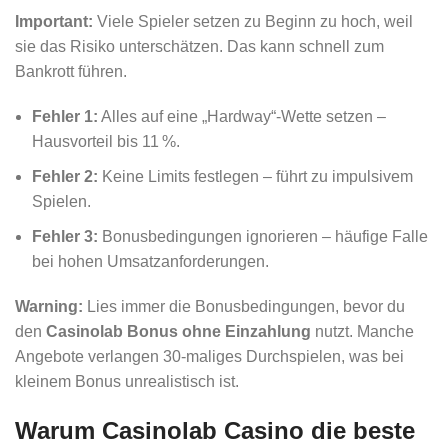
Important:
Viele Spieler setzen zu Beginn zu hoch, weil
sie das Risiko unterschätzen. Das kann schnell zum
Bankrott führen.
Fehler 1:
Alles auf eine „Hardway“-Wette setzen –
Hausvorteil bis 11 %.
Fehler 2:
Keine Limits festlegen – führt zu impulsivem
Spielen.
Fehler 3:
Bonusbedingungen ignorieren – häufige Falle
bei hohen Umsatzanforderungen.
Warning:
Lies immer die Bonusbedingungen, bevor du
den
Casinolab Bonus ohne Einzahlung
nutzt. Manche
Angebote verlangen 30‑maliges Durchspielen, was bei
kleinem Bonus unrealistisch ist.
Warum Casinolab Casino die beste