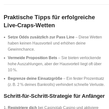
Praktische Tipps für erfolgreiche
Live‑Craps‑Wetten
Setze Odds zusätzlich zur Pass Line
– Diese Wetten
haben keinen Hausvorteil und erhöhen deine
Gewinnchance.
Vermeide Proposition Bets
– Sie bieten verlockende
hohe Auszahlungen, aber der Hausvorteil liegt oft über
10 %.
Begrenze deine Einsatzgröße
– Ein fester Prozentsatz
(z. B. 2 % deines Bankrolls) verhindert schnelle Verluste.
Schritt‑für‑Schritt‑Strategie für Anfänger
Registriere dich
bei Casinolab Casino und aktiviere