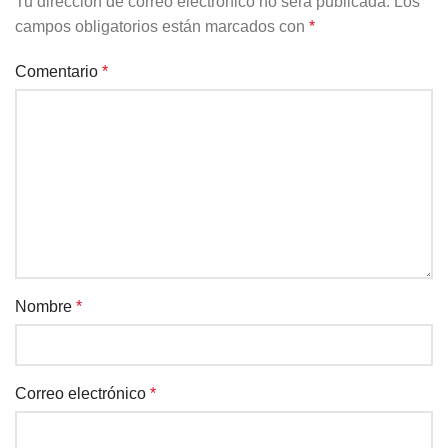
Tu dirección de correo electrónico no será publicada.
Los
campos obligatorios están marcados con
*
Comentario
*
Nombre
*
Correo electrónico
*