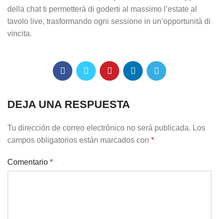
della chat ti permetterà di goderti al massimo l’estate al
tavolo live, trasformando ogni sessione in un’opportunità di
vincita.
DEJA UNA RESPUESTA
Tu dirección de correo electrónico no será publicada.
Los
campos obligatorios están marcados con
*
Comentario
*