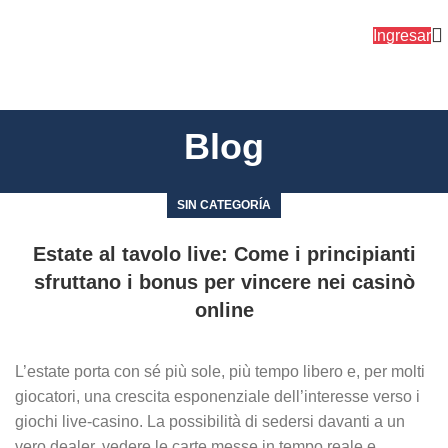
Ingresar
Blog
SIN CATEGORÍA
Estate al tavolo live: Come i principianti
sfruttano i bonus per vincere nei casinò
online
L’estate porta con sé più sole, più tempo libero e, per molti
giocatori, una crescita esponenziale dell’interesse verso i
giochi live‑casino. La possibilità di sedersi davanti a un
vero dealer, vedere le carte messe in tempo reale e