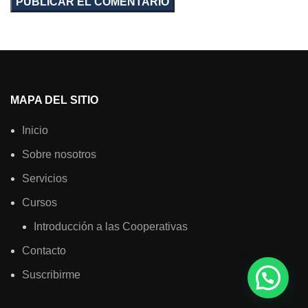
MAPA DEL SITIO
Inicio
Sobre nosotros
Servicios
Cursos
Introducción a las Cooperativas
Contacto
Suscribirme