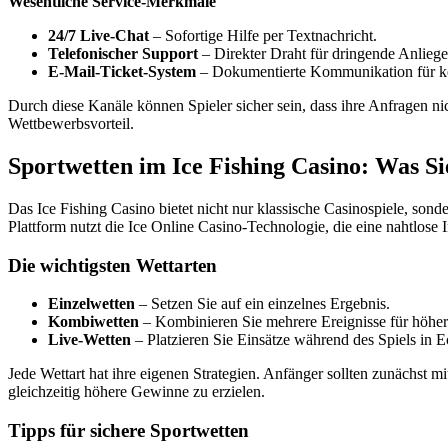
Wesentliche Service‑Merkmale
24/7 Live‑Chat
– Sofortige Hilfe per Textnachricht.
Telefonischer Support
– Direkter Draht für dringende Anliege
E‑Mail‑Ticket‑System
– Dokumentierte Kommunikation für k
Durch diese Kanäle können Spieler sicher sein, dass ihre Anfragen nic
Wettbewerbsvorteil.
Sportwetten im Ice Fishing Casino: Was S
Das Ice Fishing Casino bietet nicht nur klassische Casinospiele, sond
Plattform nutzt die Ice Online Casino‑Technologie, die eine nahtlose
Die wichtigsten Wettarten
Einzelwetten
– Setzen Sie auf ein einzelnes Ergebnis.
Kombiwetten
– Kombinieren Sie mehrere Ereignisse für höhe
Live‑Wetten
– Platzieren Sie Einsätze während des Spiels in Ec
Jede Wettart hat ihre eigenen Strategien. Anfänger sollten zunächst 
gleichzeitig höhere Gewinne zu erzielen.
Tipps für sichere Sportwetten