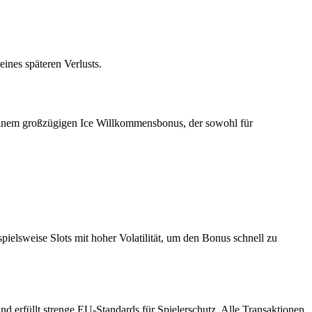
ines späteren Verlusts.
t einem großzügigen Ice Willkommensbonus, der sowohl für
ielsweise Slots mit hoher Volatilität, um den Bonus schnell zu
d erfüllt strenge EU‑Standards für Spielerschutz. Alle Transaktionen