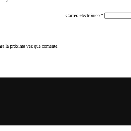
Correo electrónico
*
ara la próxima vez que comente.