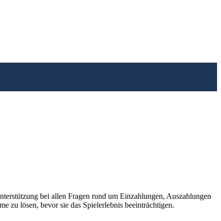
 Unterstützung bei allen Fragen rund um Einzahlungen, Auszahlungen
 zu lösen, bevor sie das Spielerlebnis beeinträchtigen.