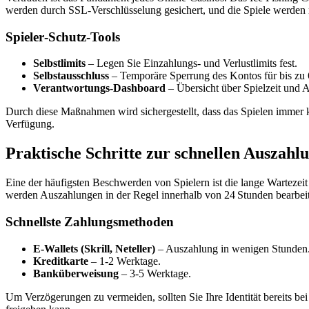
werden durch SSL‑Verschlüsselung gesichert, und die Spiele werde
Spieler‑Schutz‑Tools
Selbstlimits
– Legen Sie Einzahlungs‑ und Verlustlimits fest.
Selbstausschluss
– Temporäre Sperrung des Kontos für bis zu
Verantwortungs‑Dashboard
– Übersicht über Spielzeit und 
Durch diese Maßnahmen wird sichergestellt, dass das Spielen immer kon
Verfügung.
Praktische Schritte zur schnellen Auszahl
Eine der häufigsten Beschwerden von Spielern ist die lange Wartezeit
werden Auszahlungen in der Regel innerhalb von 24 Stunden bearbeit
Schnellste Zahlungsmethoden
E‑Wallets (Skrill, Neteller)
– Auszahlung in wenigen Stunden
Kreditkarte
– 1‑2 Werktage.
Banküberweisung
– 3‑5 Werktage.
Um Verzögerungen zu vermeiden, sollten Sie Ihre Identität bereits be