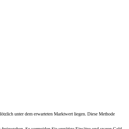
ötzlich unter dem erwarteten Marktwert liegen. Diese Methode
s freizugeben. So vermeiden Sie unnötige Einsätze und sparen Geld.