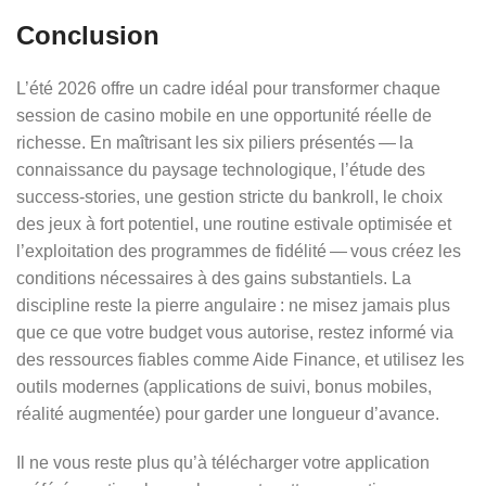
Conclusion
L’été 2026 offre un cadre idéal pour transformer chaque
session de casino mobile en une opportunité réelle de
richesse. En maîtrisant les six piliers présentés — la
connaissance du paysage technologique, l’étude des
success‑stories, une gestion stricte du bankroll, le choix
des jeux à fort potentiel, une routine estivale optimisée et
l’exploitation des programmes de fidélité — vous créez les
conditions nécessaires à des gains substantiels. La
discipline reste la pierre angulaire : ne misez jamais plus
que ce que votre budget vous autorise, restez informé via
des ressources fiables comme Aide Finance, et utilisez les
outils modernes (applications de suivi, bonus mobiles,
réalité augmentée) pour garder une longueur d’avance.
Il ne vous reste plus qu’à télécharger votre application