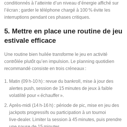
conditionnés à l’atteinte d’un niveau d’énergie affiché sur
l’écran ; garder le téléphone chargé à 100 % évite les
interruptions pendant ces phases critiques.
5. Mettre en place une routine de jeu
estivale efficace
Une routine bien huilée transforme le jeu en activité
contrôlée plutôt qu’en impulsion. Le planning quotidien
recommandé consiste en trois créneaux :
Matin (09 h‑10 h) : revue du bankroll, mise à jour des
alertes push, session de 15 minutes de jeux à faible
volatilité pour « échauffer ».
Après‑midi (14 h‑16 h) : période de pic, mise en jeu des
jackpots progressifs ou participation à un tournoi
live‑dealer. Limiter la session à 45 minutes, puis prendre
une pause de 15 minutes.