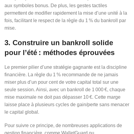
aux symboles bonus. De plus, les gestes tactiles
permettent de modifier rapidement la mise d’une unité à la
fois, facilitant le respect de la règle du 1 % du bankroll par
mise.
3. Construire un bankroll solide
pour l’été : méthodes éprouvées
Le premier pilier d’une stratégie gagnante est la discipline
financière. La règle du 1 % recommande de ne jamais
miser plus d’un pour cent de votre capital total sur une
seule session. Ainsi, avec un bankroll de 1 000 €, chaque
mise maximale ne doit pas dépasser 10 €. Cette marge
laisse place à plusieurs cycles de gain/perte sans menacer
le capital global.
Pour suivre ce principe, de nombreuses applications de
gestion financière, comme WalletGuard ou