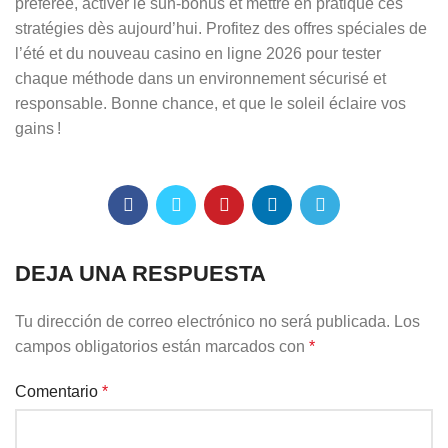
préférée, activer le sun‑bonus et mettre en pratique ces
stratégies dès aujourd’hui. Profitez des offres spéciales de
l’été et du nouveau casino en ligne 2026 pour tester
chaque méthode dans un environnement sécurisé et
responsable. Bonne chance, et que le soleil éclaire vos
gains !
DEJA UNA RESPUESTA
Tu dirección de correo electrónico no será publicada.
Los
campos obligatorios están marcados con
*
Comentario
*