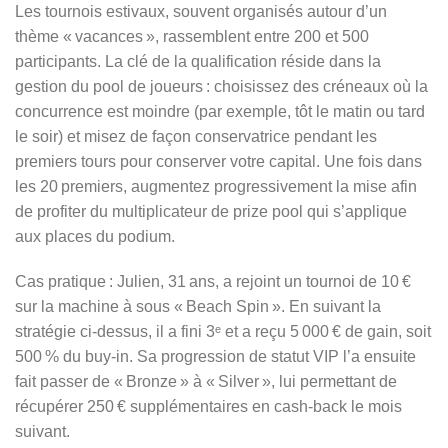
Les tournois estivaux, souvent organisés autour d’un
thème « vacances », rassemblent entre 200 et 500
participants. La clé de la qualification réside dans la
gestion du pool de joueurs : choisissez des créneaux où la
concurrence est moindre (par exemple, tôt le matin ou tard
le soir) et misez de façon conservatrice pendant les
premiers tours pour conserver votre capital. Une fois dans
les 20 premiers, augmentez progressivement la mise afin
de profiter du multiplicateur de prize pool qui s’applique
aux places du podium.
Cas pratique : Julien, 31 ans, a rejoint un tournoi de 10 €
sur la machine à sous « Beach Spin ». En suivant la
stratégie ci‑dessus, il a fini 3ᵉ et a reçu 5 000 € de gain, soit
500 % du buy‑in. Sa progression de statut VIP l’a ensuite
fait passer de « Bronze » à « Silver », lui permettant de
récupérer 250 € supplémentaires en cash‑back le mois
suivant.