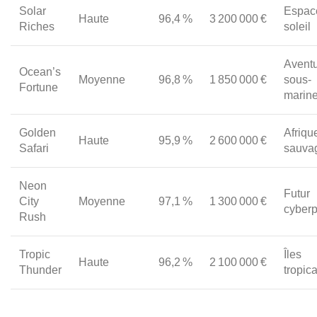
Solar
Espac
Haute
96,4 %
3 200 000 €
Riches
soleil
Avent
Ocean’s
Moyenne
96,8 %
1 850 000 €
sous-
Fortune
marin
Golden
Afriqu
Haute
95,9 %
2 600 000 €
Safari
sauva
Neon
Futur
City
Moyenne
97,1 %
1 300 000 €
cyber
Rush
Tropic
Îles
Haute
96,2 %
2 100 000 €
Thunder
tropic