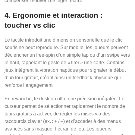
compensent souvent ce léger retard.
4. Ergonomie et interaction :
toucher vs clic
Le tactile introduit une dimension sensorielle que le clic
souris ne peut reproduire. Sur mobile, les joueurs peuvent
déclencher un free‑spin d’un simple tap ou d’un swipe vers
le haut, rappelant le geste de « tirer » une carte. Certains
jeux intègrent la vibration haptique pour signaler le début
d’un tour gratuit, créant ainsi un feedback physique qui
renforce l’engagement.
En revanche, le desktop offre une précision inégalée. Le
curseur permet de sélectionner rapidement le nombre de
tours gratuits à activer, de régler les mises via des
raccourcis clavier (ex. : + / –) et d’accéder à des menus
avancés sans masquer l’écran de jeu. Les joueurs