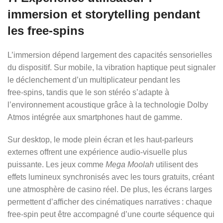
immersion et storytelling pendant
les free‑spins
L’immersion dépend largement des capacités sensorielles
du dispositif. Sur mobile, la vibration haptique peut signaler
le déclenchement d’un multiplicateur pendant les
free‑spins, tandis que le son stéréo s’adapte à
l’environnement acoustique grâce à la technologie Dolby
Atmos intégrée aux smartphones haut de gamme.
Sur desktop, le mode plein écran et les haut‑parleurs
externes offrent une expérience audio‑visuelle plus
puissante. Les jeux comme
Mega Moolah
utilisent des
effets lumineux synchronisés avec les tours gratuits, créant
une atmosphère de casino réel. De plus, les écrans larges
permettent d’afficher des cinématiques narratives : chaque
free‑spin peut être accompagné d’une courte séquence qui