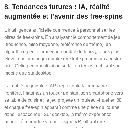
8. Tendances futures : IA, réalité
augmentée et l’avenir des free‑spins
L’intelligence artificielle commence à personnaliser les
offres de free‑spins. En analysant le comportement de jeu
(fréquence, mise moyenne, préférence de thème), un
algorithme peut attribuer un nombre de tours gratuits plus
élevé à un joueur qui montre une forte propension à rester
actif. Cette personnalisation se fait en temps réel, tant sur
mobile que sur desktop.
La réalité augmentée (AR) représente la prochaine
frontière. Imaginez un joueur pointant son smartphone vers
sa table de cuisine : le jeu projette un rouleau virtuel en 3D,
et chaque free‑spin apparaît comme une pièce qui tourne
dans l’espace réel. Sur desktop, la même expérience
pourrait être rendue via un casque VR, offrant une