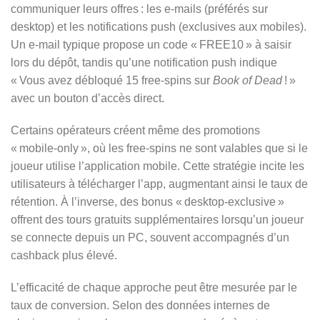
communiquer leurs offres : les e‑mails (préférés sur
desktop) et les notifications push (exclusives aux mobiles).
Un e‑mail typique propose un code « FREE10 » à saisir
lors du dépôt, tandis qu’une notification push indique
« Vous avez débloqué 15 free‑spins sur
Book of Dead
! »
avec un bouton d’accès direct.
Certains opérateurs créent même des promotions
« mobile‑only », où les free‑spins ne sont valables que si le
joueur utilise l’application mobile. Cette stratégie incite les
utilisateurs à télécharger l’app, augmentant ainsi le taux de
rétention. À l’inverse, des bonus « desktop‑exclusive »
offrent des tours gratuits supplémentaires lorsqu’un joueur
se connecte depuis un PC, souvent accompagnés d’un
cashback plus élevé.
L’efficacité de chaque approche peut être mesurée par le
taux de conversion. Selon des données internes de