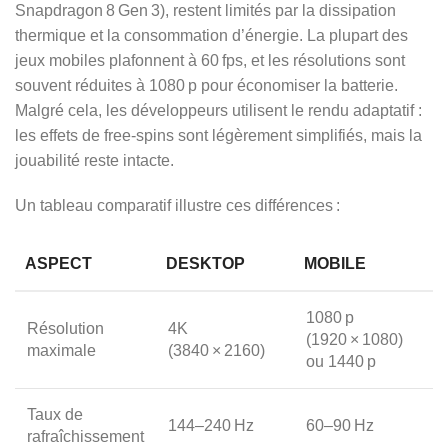
Snapdragon 8 Gen 3), restent limités par la dissipation
thermique et la consommation d’énergie. La plupart des
jeux mobiles plafonnent à 60 fps, et les résolutions sont
souvent réduites à 1080 p pour économiser la batterie.
Malgré cela, les développeurs utilisent le rendu adaptatif :
les effets de free‑spins sont légèrement simplifiés, mais la
jouabilité reste intacte.
Un tableau comparatif illustre ces différences :
ASPECT
DESKTOP
MOBILE
1080 p
Résolution
4K
(1920 × 1080)
maximale
(3840 × 2160)
ou 1440 p
Taux de
144–240 Hz
60–90 Hz
rafraîchissement