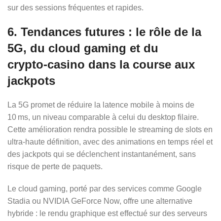
sur des sessions fréquentes et rapides.
6. Tendances futures : le rôle de la
5G, du cloud gaming et du
crypto‑casino dans la course aux
jackpots
La 5G promet de réduire la latence mobile à moins de
10 ms, un niveau comparable à celui du desktop filaire.
Cette amélioration rendra possible le streaming de slots en
ultra‑haute définition, avec des animations en temps réel et
des jackpots qui se déclenchent instantanément, sans
risque de perte de paquets.
Le cloud gaming, porté par des services comme Google
Stadia ou NVIDIA GeForce Now, offre une alternative
hybride : le rendu graphique est effectué sur des serveurs