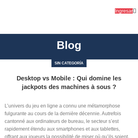
Ingresar
Blog
SIN CATEGORÍA
Desktop vs Mobile : Qui domine les
jackpots des machines à sous ?
L’univers du jeu en ligne a connu une métamorphose
fulgurante au cours de la dernière décennie. Autrefois
cantonné aux ordinateurs de bureau, le secteur s’est
rapidement étendu aux smartphones et aux tablettes,
offrant aux joueurs la possibilité de miser où qu’ils soient.