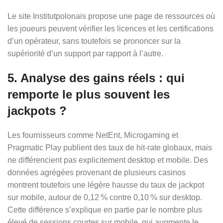
Le site Institutpolonais propose une page de ressources où
les joueurs peuvent vérifier les licences et les certifications
d’un opérateur, sans toutefois se prononcer sur la
supériorité d’un support par rapport à l’autre.
5. Analyse des gains réels : qui
remporte le plus souvent les
jackpots ?
Les fournisseurs comme NetEnt, Microgaming et
Pragmatic Play publient des taux de hit‑rate globaux, mais
ne différencient pas explicitement desktop et mobile. Des
données agrégées provenant de plusieurs casinos
montrent toutefois une légère hausse du taux de jackpot
sur mobile, autour de 0,12 % contre 0,10 % sur desktop.
Cette différence s’explique en partie par le nombre plus
élevé de sessions courtes sur mobile, qui augmente le