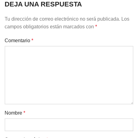
DEJA UNA RESPUESTA
Tu dirección de correo electrónico no será publicada.
Los
campos obligatorios están marcados con
*
Comentario
*
Nombre
*