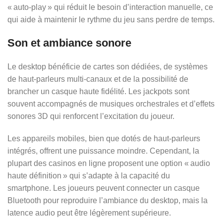
« auto‑play » qui réduit le besoin d’interaction manuelle, ce
qui aide à maintenir le rythme du jeu sans perdre de temps.
Son et ambiance sonore
Le desktop bénéficie de cartes son dédiées, de systèmes
de haut‑parleurs multi‑canaux et de la possibilité de
brancher un casque haute fidélité. Les jackpots sont
souvent accompagnés de musiques orchestrales et d’effets
sonores 3D qui renforcent l’excitation du joueur.
Les appareils mobiles, bien que dotés de haut‑parleurs
intégrés, offrent une puissance moindre. Cependant, la
plupart des casinos en ligne proposent une option « audio
haute définition » qui s’adapte à la capacité du
smartphone. Les joueurs peuvent connecter un casque
Bluetooth pour reproduire l’ambiance du desktop, mais la
latence audio peut être légèrement supérieure.