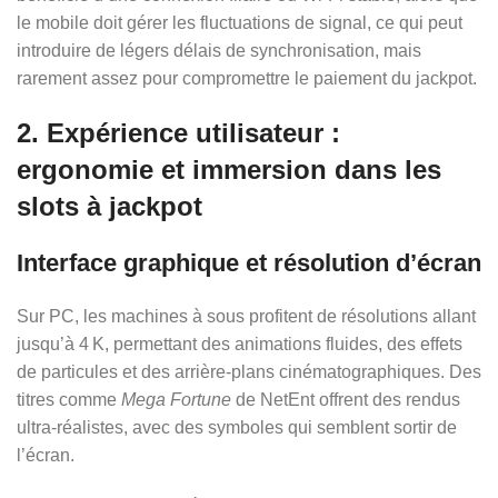
le mobile doit gérer les fluctuations de signal, ce qui peut
introduire de légers délais de synchronisation, mais
rarement assez pour compromettre le paiement du jackpot.
2. Expérience utilisateur :
ergonomie et immersion dans les
slots à jackpot
Interface graphique et résolution d’écran
Sur PC, les machines à sous profitent de résolutions allant
jusqu’à 4 K, permettant des animations fluides, des effets
de particules et des arrière‑plans cinématographiques. Des
titres comme
Mega Fortune
de NetEnt offrent des rendus
ultra‑réalistes, avec des symboles qui semblent sortir de
l’écran.