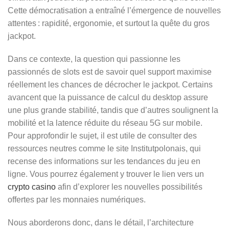
Cette démocratisation a entraîné l’émergence de nouvelles
attentes : rapidité, ergonomie, et surtout la quête du gros
jackpot.
Dans ce contexte, la question qui passionne les
passionnés de slots est de savoir quel support maximise
réellement les chances de décrocher le jackpot. Certains
avancent que la puissance de calcul du desktop assure
une plus grande stabilité, tandis que d’autres soulignent la
mobilité et la latence réduite du réseau 5G sur mobile.
Pour approfondir le sujet, il est utile de consulter des
ressources neutres comme le site Institutpolonais, qui
recense des informations sur les tendances du jeu en
ligne. Vous pourrez également y trouver le lien vers un
crypto casino
afin d’explorer les nouvelles possibilités
offertes par les monnaies numériques.
Nous aborderons donc, dans le détail, l’architecture