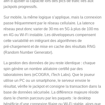
afin d’ajuster la capacité lors des pics de trafic liés aux
jackpots progressifs.
Sur mobile, la même logique s’applique, mais la connexion
passe fréquemment par le réseau cellulaire. La latence
réseau peut donc varier de 30 ms en 5G à plus de 100 ms
en 4G ou Wi‑Fi instable. Les développeurs compensent
cette variabilité en intégrant des algorithmes de
pré‑chargement et de mise en cache des résultats RNG
(Random Number Generator).
La gestion des données de jeu reste identique : chaque
spin génère un nombre aléatoire certifié par des
laboratoires tiers (eCOGRA, iTech Labs). Que le joueur
utilise un PC ou un smartphone, le serveur envoie le
résultat, vérifie le jackpot et consigne la transaction dans la
base de données sécurisée. La différence majeure réside
dans le chemin parcouru par les paquets : le desktop
bénéficie d’une connexion filaire ou Wi‑Fi stable, alors que