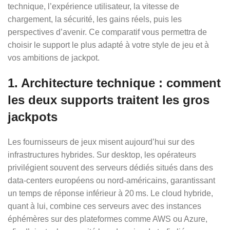
technique, l’expérience utilisateur, la vitesse de
chargement, la sécurité, les gains réels, puis les
perspectives d’avenir. Ce comparatif vous permettra de
choisir le support le plus adapté à votre style de jeu et à
vos ambitions de jackpot.
1. Architecture technique : comment
les deux supports traitent les gros
jackpots
Les fournisseurs de jeux misent aujourd’hui sur des
infrastructures hybrides. Sur desktop, les opérateurs
privilégient souvent des serveurs dédiés situés dans des
data‑centers européens ou nord‑américains, garantissant
un temps de réponse inférieur à 20 ms. Le cloud hybride,
quant à lui, combine ces serveurs avec des instances
éphémères sur des plateformes comme AWS ou Azure,