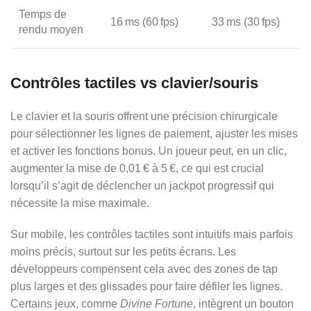
Temps de
16 ms (60 fps)
33 ms (30 fps)
rendu moyen
Contrôles tactiles vs clavier/souris
Le clavier et la souris offrent une précision chirurgicale
pour sélectionner les lignes de paiement, ajuster les mises
et activer les fonctions bonus. Un joueur peut, en un clic,
augmenter la mise de 0,01 € à 5 €, ce qui est crucial
lorsqu’il s’agit de déclencher un jackpot progressif qui
nécessite la mise maximale.
Sur mobile, les contrôles tactiles sont intuitifs mais parfois
moins précis, surtout sur les petits écrans. Les
développeurs compensent cela avec des zones de tap
plus larges et des glissades pour faire défiler les lignes.
Certains jeux, comme
Divine Fortune
, intègrent un bouton