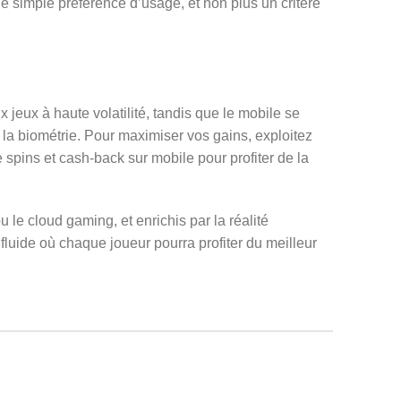
ne simple préférence d’usage, et non plus un critère
 jeux à haute volatilité, tandis que le mobile se
 la biométrie. Pour maximiser vos gains, exploitez
 spins et cash‑back sur mobile pour profiter de la
le cloud gaming, et enrichis par la réalité
 fluide où chaque joueur pourra profiter du meilleur