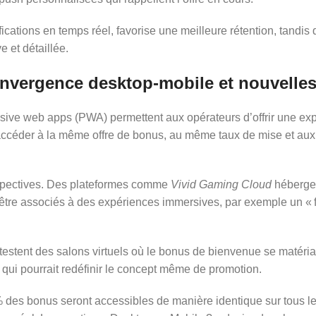
fications en temps réel, favorise une meilleure rétention, tandi
 et détaillée.
onvergence desktop‑mobile et nouvelle
essive web apps (PWA) permettent aux opérateurs d’offrir une exp
 accéder à la même offre de bonus, au même taux de mise et au
spectives. Des plateformes comme
Vivid Gaming Cloud
hébergent
tre associés à des expériences immersives, par exemple un « fr
s testent des salons virtuels où le bonus de bienvenue se matéri
 qui pourrait redéfinir le concept même de promotion.
% des bonus seront accessibles de manière identique sur tous le