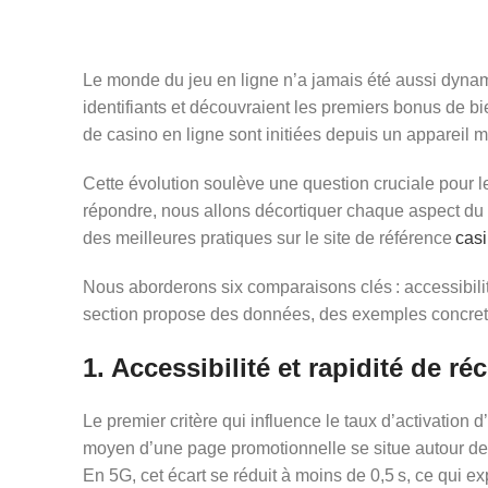
Le monde du jeu en ligne n’a jamais été aussi dynamiq
identifiants et découvraient les premiers bonus de b
de casino en ligne sont initiées depuis un appareil mo
Cette évolution soulève une question cruciale pour l
répondre, nous allons décortiquer chaque aspect du 
des meilleures pratiques sur le site de référence
casi
Nous aborderons six comparaisons clés : accessibilité
section propose des données, des exemples concrets 
1. Accessibilité et rapidité de r
Le premier critère qui influence le taux d’activatio
moyen d’une page promotionnelle se situe autour de 
En 5G, cet écart se réduit à moins de 0,5 s, ce qui 