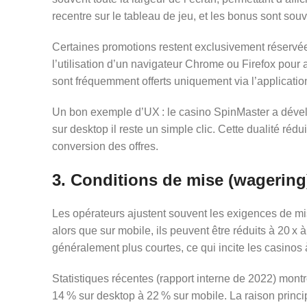
recentre sur le tableau de jeu, et les bonus sont so
Certaines promotions restent exclusivement réservée
l’utilisation d’un navigateur Chrome ou Firefox pour 
sont fréquemment offerts uniquement via l’application,
Un bon exemple d’UX : le casino SpinMaster a dévelo
sur desktop il reste un simple clic. Cette dualité réd
conversion des offres.
3. Conditions de mise (wagering) 
Les opérateurs ajustent souvent les exigences de mise
alors que sur mobile, ils peuvent être réduits à 20 x 
généralement plus courtes, ce qui incite les casinos à
Statistiques récentes (rapport interne de 2022) mont
14 % sur desktop à 22 % sur mobile. La raison principa