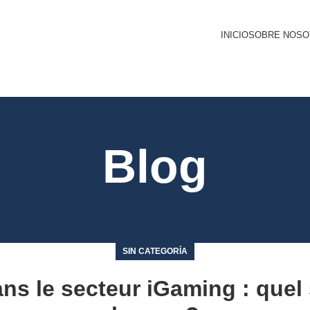
INICIO
SOBRE NOSO
Blog
SIN CATEGORÍA
ns le secteur iGaming : quel