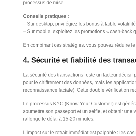
processus de mise.
Conseils pratiques :
– Sur desktop, privilégiez les bonus à faible volatilité
– Sur mobile, exploitez les promotions « cash‑back 
En combinant ces stratégies, vous pouvez réduire l
4. Sécurité et fiabilité des tran
La sécurité des transactions reste un facteur décisif 
pour le chiffrement des données, mais les applicatio
reconnaissance faciale). Cette double vérification ré
Le processus KYC (Know Your Customer) est générale
soumettre son passeport et un selfie, et obtenir une
rallonge le délai à 15‑20 minutes.
L’impact sur le retrait immédiat est palpable : les c