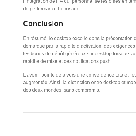
l’intégration de l’IA qui personnalise les offres en 
de performance bonusaire.
Conclusion
En résumé, le desktop excelle dans la présentation dé
démarque par la rapidité d’activation, des exigences
les bonus de dépôt généreux sur desktop lorsque vous 
rapidité de mise et des notifications push.
L’avenir pointe déjà vers une convergence totale : le
augmentée. Ainsi, la distinction entre desktop et mob
des deux mondes, sans compromis.