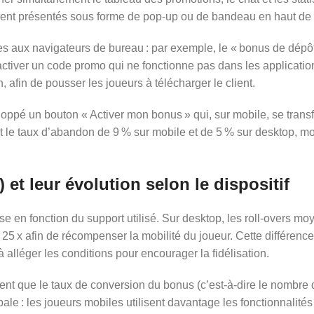
uvent présentés sous forme de pop‑up ou de bandeau en haut de 
s aux navigateurs de bureau : par exemple, le « bonus de dépôt
activer un code promo qui ne fonctionne pas dans les application
 afin de pousser les joueurs à télécharger le client.
ppé un bouton « Activer mon bonus » qui, sur mobile, se transf
uit le taux d’abandon de 9 % sur mobile et de 5 % sur desktop, mo
et leur évolution selon le dispositif
 en fonction du support utilisé. Sur desktop, les roll‑overs moy
à 25 x afin de récompenser la mobilité du joueur. Cette différenc
 alléger les conditions pour encourager la fidélisation.
rent que le taux de conversion du bonus (c’est‑à‑dire le nombre
le : les joueurs mobiles utilisent davantage les fonctionnalités 