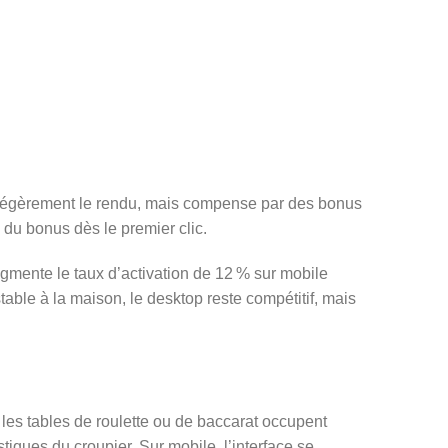
 légèrement le rendu, mais compense par des bonus
 du bonus dès le premier clic.
augmente le taux d’activation de 12 % sur mobile
able à la maison, le desktop reste compétitif, mais
, les tables de roulette ou de baccarat occupent
stiques du croupier. Sur mobile, l’interface se