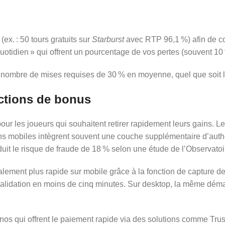
 (ex. : 50 tours gratuits sur
Starburst
avec RTP 96,1 %) afin de co
quotidien » qui offrent un pourcentage de vos pertes (souvent 
e nombre de mises requises de 30 % en moyenne, quel que soit l
sactions de bonus
pour les joueurs qui souhaitent retirer rapidement leurs gains. L
ns mobiles intègrent souvent une couche supplémentaire d’authe
duit le risque de fraude de 18 % selon une étude de l’Observatoi
ment plus rapide sur mobile grâce à la fonction de capture de
 validation en moins de cinq minutes. Sur desktop, la même déma
asinos qui offrent le paiement rapide via des solutions comme Tru