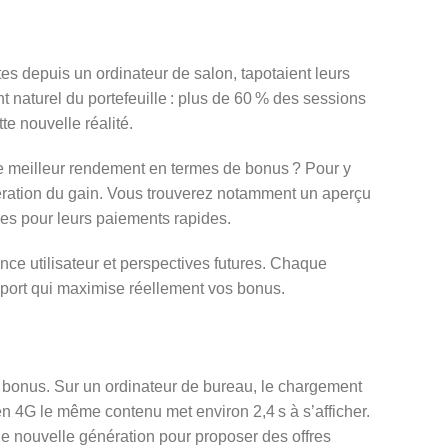
es depuis un ordinateur de salon, tapotaient leurs
 naturel du portefeuille : plus de 60 % des sessions
te nouvelle réalité.
 le meilleur rendement en termes de bonus ? Pour y
pération du gain. Vous trouverez notamment un aperçu
ées pour leurs paiements rapides.
ence utilisateur et perspectives futures. Chaque
pport qui maximise réellement vos bonus.
de bonus. Sur un ordinateur de bureau, le chargement
n 4G le même contenu met environ 2,4 s à s’afficher.
de nouvelle génération pour proposer des offres