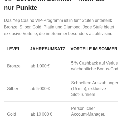
nur Punkte
Das Yep Casino VIP‑Programm ist in fünf Stufen unterteilt:
Bronze, Silber, Gold, Platin und Diamond. Jede Stufe bietet
exklusive Vorteile, die im Sommer besonders attraktiv sind.
LEVEL
JAHRESUMSATZ
VORTEILE IM SOMMER
5 % Cashback auf Verlus
Bronze
ab 1 000 €
wöchentliche Bonus‑Co
Schnellere Auszahlunge
Silber
ab 5 000 €
(15 min), exklusive
Slot‑Turniere
Persönlicher
Gold
ab 10 000 €
Account‑Manager,