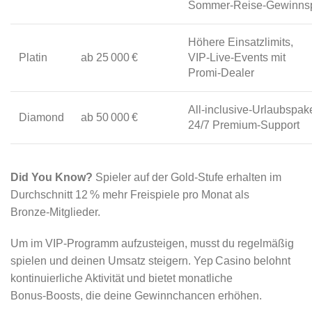
Sommer‑Reise‑Gewinnsp
Höhere Einsatzlimits,
Platin
ab 25 000 €
VIP‑Live‑Events mit
Promi‑Dealer
All‑inclusive‑Urlaubspake
Diamond
ab 50 000 €
24/7 Premium‑Support
Did You Know?
Spieler auf der Gold‑Stufe erhalten im
Durchschnitt 12 % mehr Freispiele pro Monat als
Bronze‑Mitglieder.
Um im VIP‑Programm aufzusteigen, musst du regelmäßig
spielen und deinen Umsatz steigern. Yep Casino belohnt
kontinuierliche Aktivität und bietet monatliche
Bonus‑Boosts, die deine Gewinnchancen erhöhen.