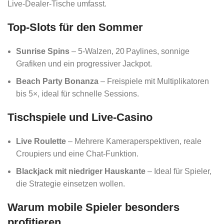
Live‑Dealer‑Tische umfasst.
Top‑Slots für den Sommer
Sunrise Spins
– 5‑Walzen, 20 Paylines, sonnige
Grafiken und ein progressiver Jackpot.
Beach Party Bonanza
– Freispiele mit Multiplikatoren
bis 5×, ideal für schnelle Sessions.
Tischspiele und Live‑Casino
Live Roulette
– Mehrere Kameraperspektiven, reale
Croupiers und eine Chat‑Funktion.
Blackjack mit niedriger Hauskante
– Ideal für Spieler,
die Strategie einsetzen wollen.
Warum mobile Spieler besonders
profitieren