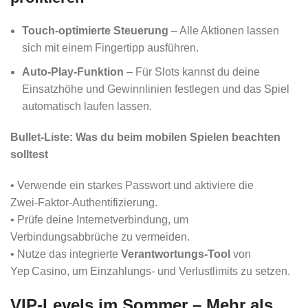
Touch‑optimierte Steuerung
– Alle Aktionen lassen
sich mit einem Fingertipp ausführen.
Auto‑Play‑Funktion
– Für Slots kannst du deine
Einsatzhöhe und Gewinnlinien festlegen und das Spiel
automatisch laufen lassen.
Bullet‑Liste: Was du beim mobilen Spielen beachten
solltest
• Verwende ein starkes Passwort und aktiviere die
Zwei‑Faktor‑Authentifizierung.
• Prüfe deine Internetverbindung, um
Verbindungsabbrüche zu vermeiden.
• Nutze das integrierte
Verantwortungs‑Tool
von
Yep Casino, um Einzahlungs‑ und Verlustlimits zu setzen.
VIP‑Levels im Sommer – Mehr als