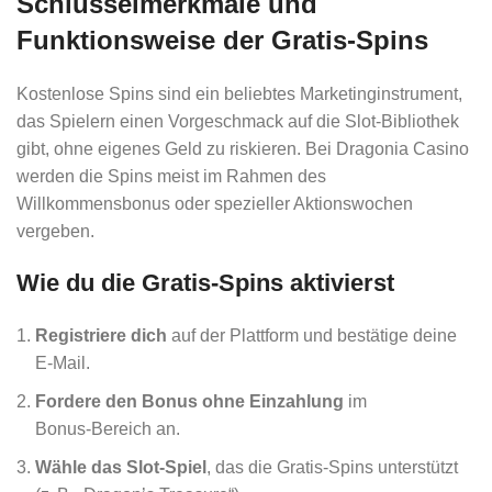
Schlüsselmerkmale und
Funktionsweise der Gratis‑Spins
Kostenlose Spins sind ein beliebtes Marketinginstrument,
das Spielern einen Vorgeschmack auf die Slot‑Bibliothek
gibt, ohne eigenes Geld zu riskieren. Bei Dragonia Casino
werden die Spins meist im Rahmen des
Willkommensbonus oder spezieller Aktionswochen
vergeben.
Wie du die Gratis‑Spins aktivierst
Registriere dich
auf der Plattform und bestätige deine
E‑Mail.
Fordere den Bonus ohne Einzahlung
im
Bonus‑Bereich an.
Wähle das Slot‑Spiel
, das die Gratis‑Spins unterstützt