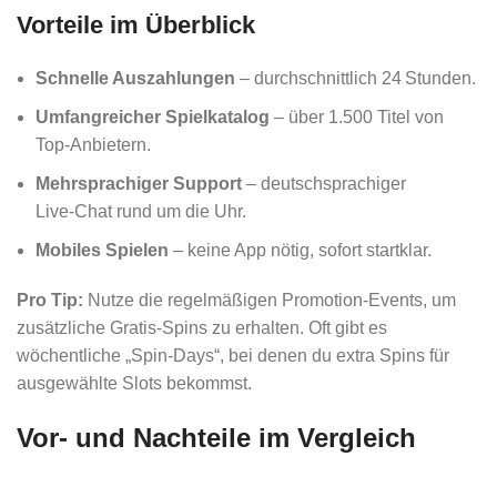
Vorteile im Überblick
Schnelle Auszahlungen
– durchschnittlich 24 Stunden.
Umfangreicher Spielkatalog
– über 1.500 Titel von
Top‑Anbietern.
Mehrsprachiger Support
– deutschsprachiger
Live‑Chat rund um die Uhr.
Mobiles Spielen
– keine App nötig, sofort startklar.
Pro Tip:
Nutze die regelmäßigen Promotion‑Events, um
zusätzliche Gratis‑Spins zu erhalten. Oft gibt es
wöchentliche „Spin‑Days“, bei denen du extra Spins für
ausgewählte Slots bekommst.
Vor‑ und Nachteile im Vergleich