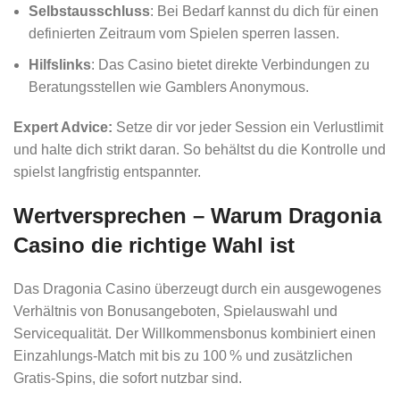
Selbstausschluss
: Bei Bedarf kannst du dich für einen
definierten Zeitraum vom Spielen sperren lassen.
Hilfslinks
: Das Casino bietet direkte Verbindungen zu
Beratungsstellen wie Gamblers Anonymous.
Expert Advice:
Setze dir vor jeder Session ein Verlustlimit
und halte dich strikt daran. So behältst du die Kontrolle und
spielst langfristig entspannter.
Wertversprechen – Warum Dragonia
Casino die richtige Wahl ist
Das Dragonia Casino überzeugt durch ein ausgewogenes
Verhältnis von Bonusangeboten, Spielauswahl und
Servicequalität. Der Willkommensbonus kombiniert einen
Einzahlungs‑Match mit bis zu 100 % und zusätzlichen
Gratis‑Spins, die sofort nutzbar sind.