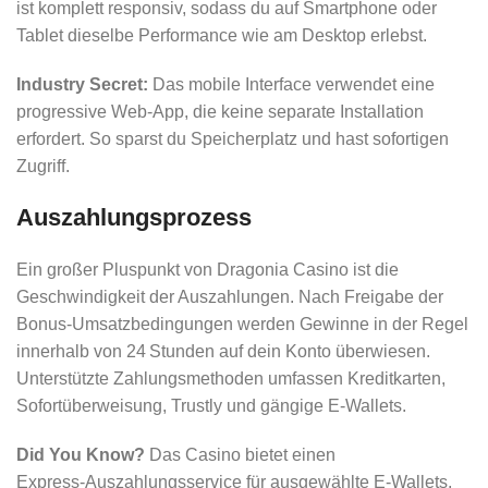
ist komplett responsiv, sodass du auf Smartphone oder
Tablet dieselbe Performance wie am Desktop erlebst.
Industry Secret:
Das mobile Interface verwendet eine
progressive Web‑App, die keine separate Installation
erfordert. So sparst du Speicherplatz und hast sofortigen
Zugriff.
Auszahlungsprozess
Ein großer Pluspunkt von Dragonia Casino ist die
Geschwindigkeit der Auszahlungen. Nach Freigabe der
Bonus‑Umsatzbedingungen werden Gewinne in der Regel
innerhalb von 24 Stunden auf dein Konto überwiesen.
Unterstützte Zahlungsmethoden umfassen Kreditkarten,
Sofortüberweisung, Trustly und gängige E‑Wallets.
Did You Know?
Das Casino bietet einen
Express‑Auszahlungsservice für ausgewählte E‑Wallets,