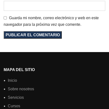
Guarda mi nombre, correo electrónico y web en este
navegador para la próxima vez que comente.
MAPA DEL SITIO
Inicio
Sobre nosotros
Servicios
Cursos