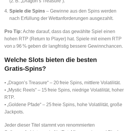
(z. B. „Dragon’s Treasure“).
Spiele die Spins
– Gewinne aus den Spins werden
nach Erfüllung der Wettanforderungen ausgezahlt.
Pro Tip:
Achte darauf, dass das gewählte Spiel einen
hohen RTP (Return to Player) hat. Spiele mit einem RTP
von ≥ 96 % geben dir langfristig bessere Gewinnchancen.
Welche Slots bieten die besten
Gratis‑Spins?
• „Dragon’s Treasure“ – 20 freie Spins, mittlere Volatilität.
• „Mystic Reels“ – 15 freie Spins, niedrige Volatilität, hoher
RTP.
• „Goldene Pfade“ – 25 freie Spins, hohe Volatilität, große
Jackpots.
Jeder dieser Titel stammt von renommierten