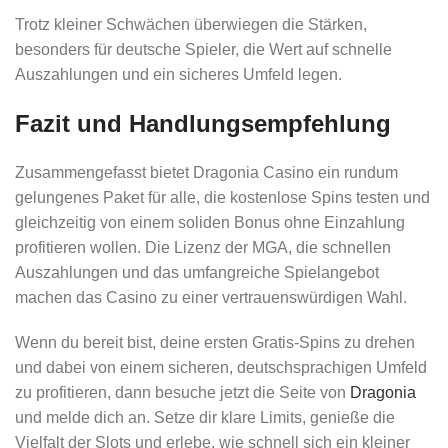
Trotz kleiner Schwächen überwiegen die Stärken,
besonders für deutsche Spieler, die Wert auf schnelle
Auszahlungen und ein sicheres Umfeld legen.
Fazit und Handlungsempfehlung
Zusammengefasst bietet Dragonia Casino ein rundum
gelungenes Paket für alle, die kostenlose Spins testen und
gleichzeitig von einem soliden Bonus ohne Einzahlung
profitieren wollen. Die Lizenz der MGA, die schnellen
Auszahlungen und das umfangreiche Spielangebot
machen das Casino zu einer vertrauenswürdigen Wahl.
Wenn du bereit bist, deine ersten Gratis‑Spins zu drehen
und dabei von einem sicheren, deutschsprachigen Umfeld
zu profitieren, dann besuche jetzt die Seite von
Dragonia
und melde dich an. Setze dir klare Limits, genieße die
Vielfalt der Slots und erlebe, wie schnell sich ein kleiner