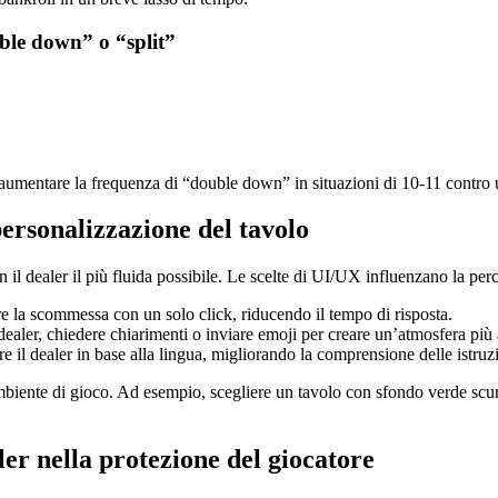
uble down” o “split”
 aumentare la frequenza di “double down” in situazioni di 10‑11 contro 
personalizzazione del tavolo
on il dealer il più fluida possibile. Le scelte di UI/UX influenzano la per
e la scommessa con un solo click, riducendo il tempo di risposta.
 dealer, chiedere chiarimenti o inviare emoji per creare un’atmosfera pi
nare il dealer in base alla lingua, migliorando la comprensione delle istruz
mbiente di gioco. Ad esempio, scegliere un tavolo con sfondo verde scur
ler nella protezione del giocatore