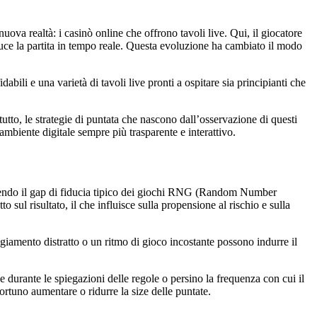
nuova realtà: i casinò online che offrono tavoli live. Qui, il giocatore
uce la partita in tempo reale. Questa evoluzione ha cambiato il modo
bili e una varietà di tavoli live pronti a ospitare sia principianti che
ttutto, le strategie di puntata che nascono dall’osservazione di questi
mbiente digitale sempre più trasparente e interattivo.
iducendo il gap di fiducia tipico dei giochi RNG (Random Number
o sul risultato, il che influisce sulla propensione al rischio e sulla
ggiamento distratto o un ritmo di gioco incostante possono indurre il
oce durante le spiegazioni delle regole o persino la frequenza con cui il
portuno aumentare o ridurre la size delle puntate.