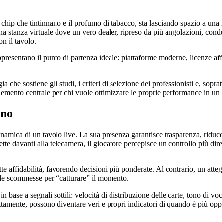
ei chip che tintinnano e il profumo di tabacco, sta lasciando spazio a una 
na stanza virtuale dove un vero dealer, ripreso da più angolazioni, cond
on il tavolo.
presentano il punto di partenza ideale: piattaforme moderne, licenze affida
a che sostiene gli studi, i criteri di selezione dei professionisti e, sopra
lemento centrale per chi vuole ottimizzare le proprie performance in un a
ino
a dinamica di un tavolo live. La sua presenza garantisce trasparenza, r
te davanti alla telecamera, il giocatore percepisce un controllo più dirett
tte affidabilità, favorendo decisioni più ponderate. Al contrario, un atte
elle scommesse per “catturare” il momento.
in base a segnali sottili: velocità di distribuzione delle carte, tono di v
rrettamente, possono diventare veri e propri indicatori di quando è più op