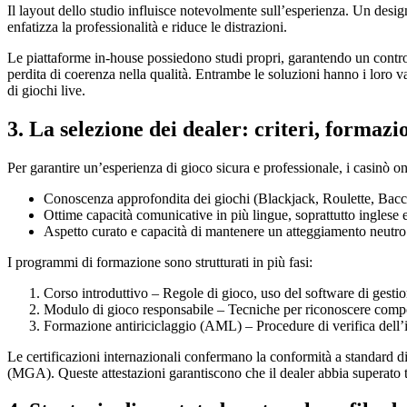
Il layout dello studio influisce notevolmente sull’esperienza. Un desig
enfatizza la professionalità e riduce le distrazioni.
Le piattaforme in‑house possiedono studi propri, garantendo un controllo
perdita di coerenza nella qualità. Entrambe le soluzioni hanno i loro v
di giochi live.
3. La selezione dei dealer: criteri, formazi
Per garantire un’esperienza di gioco sicura e professionale, i casinò onli
Conoscenza approfondita dei giochi (Blackjack, Roulette, Bacca
Ottime capacità comunicative in più lingue, soprattutto inglese e 
Aspetto curato e capacità di mantenere un atteggiamento neutro
I programmi di formazione sono strutturati in più fasi:
Corso introduttivo – Regole di gioco, uso del software di gesti
Modulo di gioco responsabile – Tecniche per riconoscere compo
Formazione antiriciclaggio (AML) – Procedure di verifica dell’id
Le certificazioni internazionali confermano la conformità a standard d
(MGA). Queste attestazioni garantiscono che il dealer abbia superato t