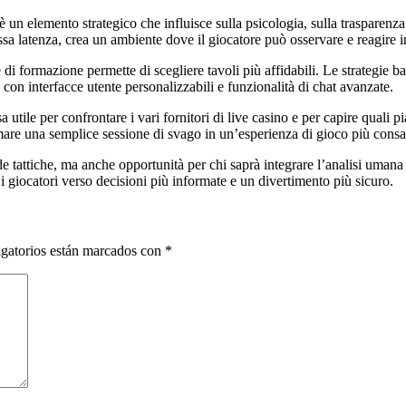
n elemento strategico che influisce sulla psicologia, sulla trasparenza e,
assa latenza, crea un ambiente dove il giocatore può osservare e reagire 
he di formazione permette di scegliere tavoli più affidabili. Le strategie b
con interfacce utente personalizzabili e funzionalità di chat avanzate.
a utile per confrontare i vari fornitori di live casino e per capire quali 
mare una semplice sessione di svago in un’esperienza di gioco più consa
ide tattiche, ma anche opportunità per chi saprà integrare l’analisi uman
 i giocatori verso decisioni più informate e un divertimento più sicuro.
gatorios están marcados con
*