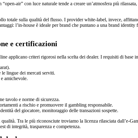
n “open‑air” con luce naturale tende a creare un’atmosfera più rilassata,
 totale sulla qualità del flusso. I provider white‑label, invece, affittan
antaggi: l’in‑house è ideale per brand che puntano a una brand identity f
one e certificazioni
ne applicano criteri rigorosi nella scelta dei dealer. I requisiti di base 
rat).
le lingue dei mercati serviti.
 e amichevole.
one tavolo e norme di sicurezza.
rtamenti a rischio e promuovere il gambling responsabile.
entità del giocatore, monitoraggio delle transazioni sospette.
i qualità. Tra le più riconosciute troviamo la licenza rilasciata dall’e‑
est di integrità, trasparenza e competenza.