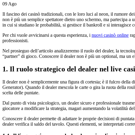
09
Ago
Il fascino dei casinò tradizionali, con le loro luci al neon, il rumore d
non è più un semplice spettatore dietro uno schermo, ma partecipa a u
in cui si studiano le probabilità, si gestisce il bankroll e si interagisce c
Per chi vuole avvicinarsi a questa esperienza, i
nuovi casinò online
rap
professionisti.
Nel prosieguo dell’articolo analizzeremo il ruolo del dealer, la tecnologi
“partner” di gioco. Conoscere il dealer non è più un optional, ma un e
1. Il ruolo strategico del dealer nel live cas
Il dealer non è semplicemente una figura di cortesia; è il fulcro dell
Generator). Quando il dealer mescola le carte o gira la ruota della roulet
scelta delle puntate.
Dal punto di vista psicologico, un dealer sicuro e professionale trasme
giocatore a modificare la strategia, magari aumentando la volatilità d
Conoscere il dealer permette di adattare le proprie decisioni di puntata 
dealer verifica il saldo del tavolo. Questi elementi, se interpretati co