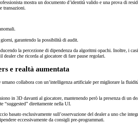
 professionista mostra un documento d’identità valido e una prova di res
e transazioni.
anomali.
giorni, garantendo la possibilità di audit.
riducendo la percezione di dipendenza da algoritmi opachi. Inoltre, i cas
il dealer che ricorda al giocatore di fare pause regolari.
ers e realtà aumentata
umano collabora con un’intelligenza artificiale per migliorare la fluidi
paiono in 3D davanti al giocatore, mantenendo però la presenza di un dea
tate “suggested” direttamente nella UI.
occio basato esclusivamente sull’osservazione del dealer a uno che inte
i dipendere eccessivamente da consigli pre‑programmati.