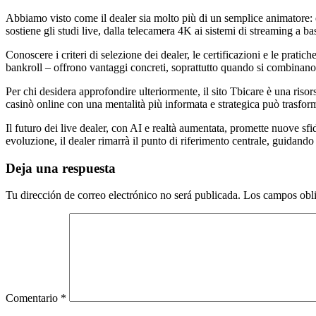
Abbiamo visto come il dealer sia molto più di un semplice animatore: è u
sostiene gli studi live, dalla telecamera 4K ai sistemi di streaming a b
Conoscere i criteri di selezione dei dealer, le certificazioni e le pratic
bankroll – offrono vantaggi concreti, soprattutto quando si combinano 
Per chi desidera approfondire ulteriormente, il sito Tbicare è una risors
casinò online con una mentalità più informata e strategica può trasfor
Il futuro dei live dealer, con AI e realtà aumentata, promette nuove sf
evoluzione, il dealer rimarrà il punto di riferimento centrale, guidando
Deja una respuesta
Tu dirección de correo electrónico no será publicada.
Los campos obli
Comentario
*