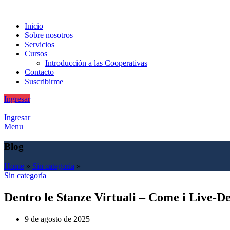
Inicio
Sobre nosotros
Servicios
Cursos
Introducción a las Cooperativas
Contacto
Suscribirme
Ingresar
Ingresar
Menu
Blog
Home
»
Sin categoría
»
Sin categoría
Dentro le Stanze Virtuali – Come i Live‑D
9 de agosto de 2025