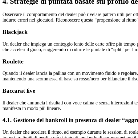
4. Strategie di puntata basate sul profilo de
Osservare il comportamento del dealer può rivelare pattern utili per ot
indurre errori nei giocatori. Riconoscere questa “propensione al ritmo” 
Blackjack
Un dealer che impiega un conteggio lento delle carte offre più tempo pe
che acceleri il gioco, suggerendo di ridurre le puntate di “split” per limi
Roulette
Quando il dealer lancia la pallina con un movimento fluido e regolare, 
mantenendo una scommessa di base su rosso/nero per bilanciare il risc
Baccarat live
Il dealer che annuncia i risultati con voce calma e senza interruzioni te
manifesta in modo più lineare.
4.1. Gestione del bankroll in presenza di dealer “aggre
Un dealer che accelera il ritmo, ad esempio durante le sessioni di roule
impostare limiti di perdita più stringenti, evitando di compromettere il