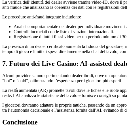
La verifica dell’identità del dealer avviene tramite video‑ID, dove il
anti‑fraude che analizzano la coerenza dei dati con le registrazioni dell
Le procedure anti‑fraud integrate includono:
Analisi comportamentale del dealer per individuare movimenti 
Controlli incrociati con le liste di sanzioni internazionali.
Registrazione di tutti i flussi video per un periodo minimo di 30 
La presenza di un dealer certificato aumenta la fiducia del giocatore, 
tempo di gioco e limiti di spesa direttamente nella chat del tavolo, con 
7. Futuro dei Live Casino: AI‑assisted deal
Alcuni provider stanno sperimentando dealer ibridi, dove un operatore 
“hot” o “cold”, ottimizzando l’esperienza per i giocatori più esperti.
La realtà aumentata (AR) promette tavoli dove le fiches e le ruote ap
reale: l’AI analizza le statistiche del tavolo e fornisce consigli su pun
I giocatori dovranno adattare le proprie tattiche, passando da un appr
tra l’autonomia decisionale e l’assistenza fornita dall’AI, evitando d
Conclusione