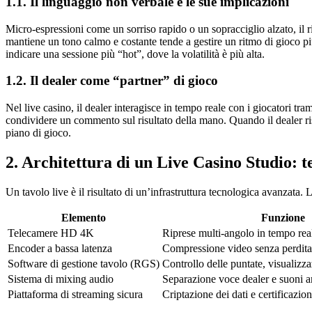
1.1. Il linguaggio non verbale e le sue implicazioni
Micro‑espressioni come un sorriso rapido o un sopracciglio alzato, il ri
mantiene un tono calmo e costante tende a gestire un ritmo di gioco più
indicare una sessione più “hot”, dove la volatilità è più alta.
1.2. Il dealer come “partner” di gioco
Nel live casino, il dealer interagisce in tempo reale con i giocatori 
condividere un commento sul risultato della mano. Quando il dealer ri
piano di gioco.
2. Architettura di un Live Casino Studio: t
Un tavolo live è il risultato di un’infrastruttura tecnologica avanzata
Elemento
Funzione
Telecamere HD 4K
Riprese multi‑angolo in tempo rea
Encoder a bassa latenza
Compressione video senza perdita 
Software di gestione tavolo (RGS)
Controllo delle puntate, visualizza
Sistema di mixing audio
Separazione voce dealer e suoni a
Piattaforma di streaming sicura
Criptazione dei dati e certificazi