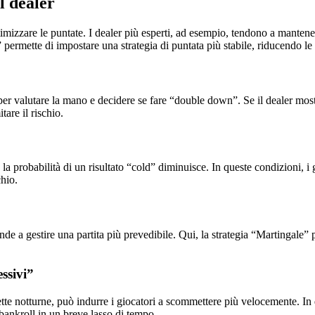
l dealer
timizzare le puntate. I dealer più esperti, ad esempio, tendono a manten
permette di impostare una strategia di puntata più stabile, riducendo le 
r valutare la mano e decidere se fare “double down”. Se il dealer mostra
tare il rischio.
la probabilità di un risultato “cold” diminuisce. In queste condizioni, i
hio.
nde a gestire una partita più prevedibile. Qui, la strategia “Martingale” p
ssivi”
tte notturne, può indurre i giocatori a scommettere più velocemente. In q
 bankroll in un breve lasso di tempo.