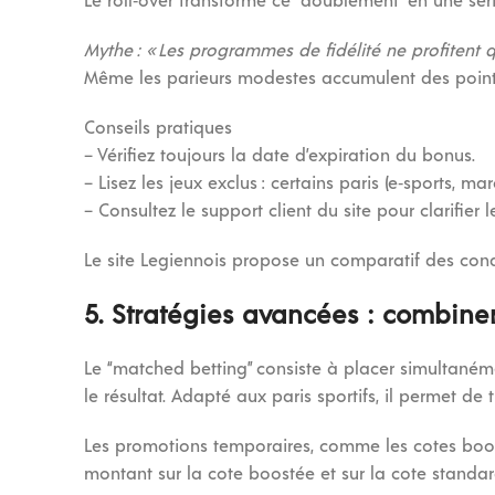
Mythe : « Les programmes de fidélité ne profitent q
Même les parieurs modestes accumulent des points 
Conseils pratiques
– Vérifiez toujours la date d’expiration du bonus.
– Lisez les jeux exclus : certains paris (e‑sports, 
– Consultez le support client du site pour clarifier
Le site Legiennois propose un comparatif des condi
5. Stratégies avancées : combine
Le “matched betting” consiste à placer simultanémen
le résultat. Adapté aux paris sportifs, il permet d
Les promotions temporaires, comme les cotes boost
montant sur la cote boostée et sur la cote standar