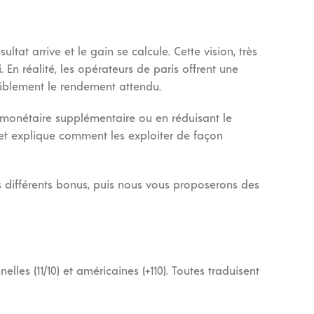
ltat arrive et le gain se calcule. Cette vision, très
En réalité, les opérateurs de paris offrent une
siblement le rendement attendu.
 monétaire supplémentaire ou en réduisant le
 et explique comment les exploiter de façon
es différents bonus, puis nous vous proposerons des
elles (11/10) et américaines (+110). Toutes traduisent