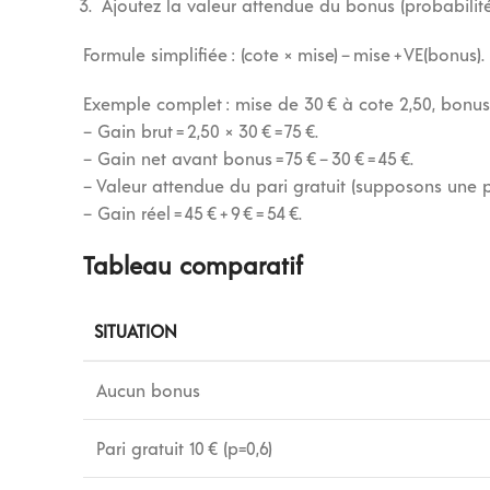
Ajoutez la valeur attendue du bonus (probabilité
Formule simplifiée : (cote × mise) – mise + VE(bonus).
Exemple complet : mise de 30 € à cote 2,50, bonus 
– Gain brut = 2,50 × 30 € = 75 €.
– Gain net avant bonus = 75 € – 30 € = 45 €.
– Valeur attendue du pari gratuit (supposons une proba
– Gain réel = 45 € + 9 € = 54 €.
Tableau comparatif
SITUATION
Aucun bonus
Pari gratuit 10 € (p=0,6)