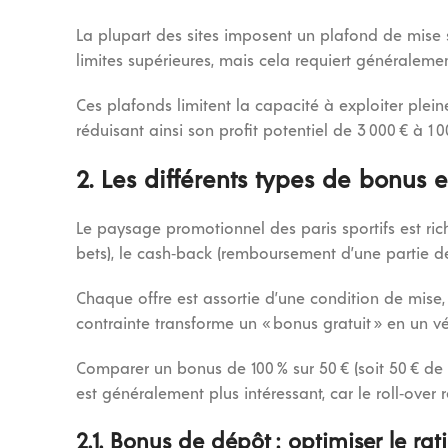
La plupart des sites imposent un plafond de mise s
limites supérieures, mais cela requiert généralem
Ces plafonds limitent la capacité à exploiter plein
réduisant ainsi son profit potentiel de 3 000 € à 1 0
2. Les différents types de bonus e
Le paysage promotionnel des paris sportifs est ric
bets), le cash‑back (remboursement d’une partie de
Chaque offre est assortie d’une condition de mise, l
contrainte transforme un « bonus gratuit » en un vér
Comparer un bonus de 100 % sur 50 € (soit 50 € de
est généralement plus intéressant, car le roll‑over
2.1. Bonus de dépôt : optimiser le ra