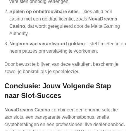
vereisten onnodig verlengen.
Spelen op onbetrouwbare sites
– kies altijd een
casino met een geldige licentie, zoals
NovaDreams
Casino
, dat wordt gereguleerd door de Malta Gaming
Authority.
Negeren van verantwoord gokken
– stel limieten in en
neem pauzes om verslaving te voorkomen.
Door bewust te blijven van deze valkuilen, bescherm je
zowel je bankroll als je speelplezier.
Conclusie: Jouw Volgende Stap
naar Slot‑Succes
NovaDreams Casino
combineert een enorme selectie
aan slots, een transparante welkomstbonus, snelle
cryptobetalingen en een professioneel live dealer‑aanbod.