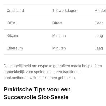
Creditcard
1‑2 werkdagen
Middel
iDEAL
Direct
Geen
Bitcoin
Minuten
Laag
Ethereum
Minuten
Laag
De mogelijkheid om crypto te gebruiken maakt het platform
aantrekkelijk voor spelers die geen traditionele
bankmethoden willen of kunnen gebruiken.
Praktische Tips voor een
Succesvolle Slot‑Sessie