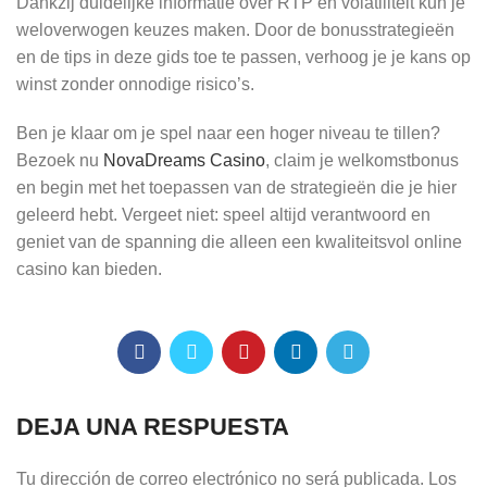
Dankzij duidelijke informatie over RTP en volatiliteit kun je
weloverwogen keuzes maken. Door de bonusstrategieën
en de tips in deze gids toe te passen, verhoog je je kans op
winst zonder onnodige risico’s.
Ben je klaar om je spel naar een hoger niveau te tillen?
Bezoek nu
NovaDreams Casino
, claim je welkomstbonus
en begin met het toepassen van de strategieën die je hier
geleerd hebt. Vergeet niet: speel altijd verantwoord en
geniet van de spanning die alleen een kwaliteitsvol online
casino kan bieden.
DEJA UNA RESPUESTA
Tu dirección de correo electrónico no será publicada.
Los