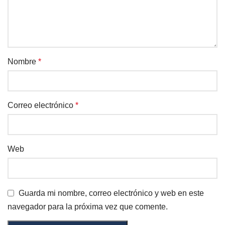
Nombre
*
Correo electrónico
*
Web
Guarda mi nombre, correo electrónico y web en este
navegador para la próxima vez que comente.