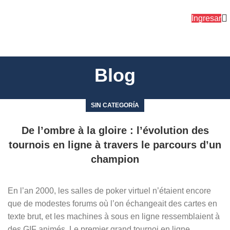
Ingresar
Blog
SIN CATEGORÍA
De l’ombre à la gloire : l’évolution des
tournois en ligne à travers le parcours d’un
champion
En l’an 2000, les salles de poker virtuel n’étaient encore
que de modestes forums où l’on échangeait des cartes en
texte brut, et les machines à sous en ligne ressemblaient à
des GIF animés. Le premier grand tournoi en ligne,