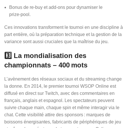
Bonus de re‑buy et add‑ons pour dynamiser le
prize‑pool.
Ces innovations transforment le tournoi en une discipline à
part entière, où la préparation technique et la gestion de la
variance sont aussi cruciales que la maîtrise du jeu.
3️⃣ La mondialisation des
championnats – 400 mots
L’avènement des réseaux sociaux et du streaming change
la donne. En 2014, le premier tournoi WSOP Online est
diffusé en direct sur Twitch, avec des commentaires en
français, anglais et espagnol. Les spectateurs peuvent
suivre chaque main, chaque spin et même interagir via le
chat. Cette visibilité attire des sponsors : marques de
boissons énergisantes, fabricants de périphériques de jeu