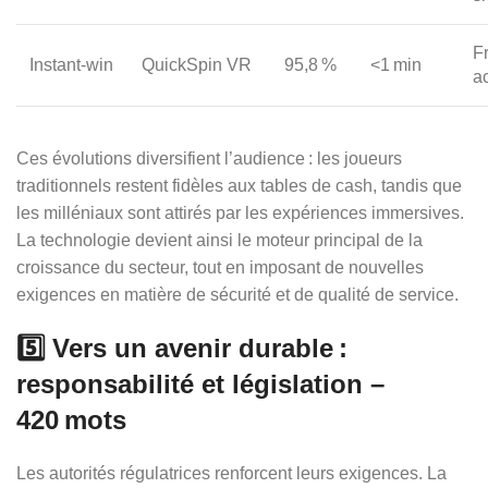
F
Instant‑win
QuickSpin VR
95,8 %
<1 min
a
Ces évolutions diversifient l’audience : les joueurs
traditionnels restent fidèles aux tables de cash, tandis que
les milléniaux sont attirés par les expériences immersives.
La technologie devient ainsi le moteur principal de la
croissance du secteur, tout en imposant de nouvelles
exigences en matière de sécurité et de qualité de service.
5️⃣ Vers un avenir durable :
responsabilité et législation –
420 mots
Les autorités régulatrices renforcent leurs exigences. La