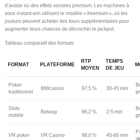
d’avatar ou des effets sonores premium. Les machines à
sous instant‑win utilisent le modèle « freemium », où les
joueurs peuvent acheter des tours supplémentaires pour
augmenter leurs chances de décrocher le jackpot.
Tableau comparatif des formats
RTP
TEMPS
FORMAT
PLATEFORME
M
MOYEN
DE JEU
Poker
B
888casino
97,5 %
30‑45 min
traditionnel
p
Slots
B
Betway
96,2 %
2‑5 min
mobile
gr
P
VR poker
VR Casino
98,0 %
45‑60 min
s