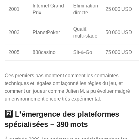
Internet Grand
Élimination
2001
25 000 USD
Prix
directe
Qualif.
2003
PlanetPoker
50 000 USD
multi‑stade
2005
888casino
Sit‑&‑Go
75 000 USD
Ces premiers pas montrent comment les contraintes
techniques et légales ont façonné les règles du jeu, et
comment un joueur comme Julien M. a pu évoluer malgré
un environnement encore très expérimental.
2️⃣ L’émergence des plateformes
spécialisées – 390 mots